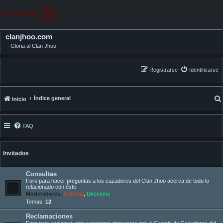
clanjhoo.com
Gloria al Clan Jhoo
Registrarse
Identificarse
Índice general
Inicio
FAQ
Invitados
Consultas
Foro para hacer preguntas a los cazadores del Clan Jhoo acerca de todo lo
relacionado con éste.
Moderadores:
Concejo
,
Directorio
Temas:
12
Reclamaciones
Foro para reclamar ante sanciones impuestas por el Gremio de Cazadores del