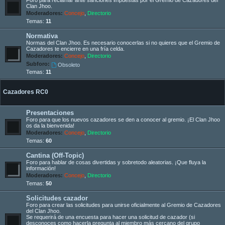
Clan Jhoo.
Moderadores:
Concejo
,
Directorio
Temas:
11
Normativa
Normas del Clan Jhoo. Es necesario conocerlas si no quieres que el Gremio de
Cazadores te encierre en una fría celda.
Moderadores:
Concejo
,
Directorio
Subforo:
Obsoleto
Temas:
11
Cazadores RC0
Presentaciones
Foro para que los nuevos cazadores se den a conocer al gremio. ¡El Clan Jhoo
os da la bienvenida!
Moderadores:
Concejo
,
Directorio
Temas:
60
Cantina (Off-Topic)
Foro para hablar de cosas divertidas y sobretodo aleatorias. ¡Que fluya la
información!
Moderadores:
Concejo
,
Directorio
Temas:
50
Solicitudes cazador
Foro para crear las solicitudes para unirse oficialmente al Gremio de Cazadores
del Clan Jhoo.
Se requerirá de una encuesta para hacer una solicitud de cazador (si
desconoces como hacerla pregunta al miembro más cercano del grupo