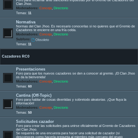
Clan Jhoo.
Moderadores:
Concejo
,
Directorio
Temas:
11
Normativa
Normas del Clan Jhoo. Es necesario conocerlas si no quieres que el Gremio de
Cazadores te encierre en una fría celda.
Moderadores:
Concejo
,
Directorio
Subforo:
Obsoleto
Temas:
11
Cazadores RC0
Presentaciones
Foro para que los nuevos cazadores se den a conocer al gremio. ¡El Clan Jhoo
os da la bienvenida!
Moderadores:
Concejo
,
Directorio
Temas:
60
Cantina (Off-Topic)
Foro para hablar de cosas divertidas y sobretodo aleatorias. ¡Que fluya la
información!
Moderadores:
Concejo
,
Directorio
Temas:
50
Solicitudes cazador
Foro para crear las solicitudes para unirse oficialmente al Gremio de Cazadores
del Clan Jhoo.
Se requerirá de una encuesta para hacer una solicitud de cazador (si
desconoces como hacerla pregunta al miembro más cercano del grupo