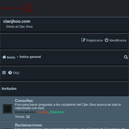
clanjhoo.com
Gloria al Clan Jhoo
Registrarse
Identificarse
Índice general
Inicio
FAQ
Invitados
Consultas
Foro para hacer preguntas a los cazadores del Clan Jhoo acerca de todo lo
relacionado con éste.
Moderadores:
Concejo
,
Directorio
Temas:
12
Reclamaciones
Foro para reclamar ante sanciones impuestas por el Gremio de Cazadores del