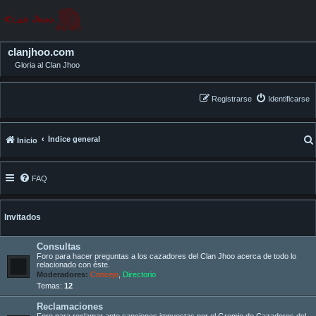
clanjhoo.com
Gloria al Clan Jhoo
Registrarse
Identificarse
Índice general
Inicio
FAQ
Invitados
Consultas
Foro para hacer preguntas a los cazadores del Clan Jhoo acerca de todo lo
relacionado con éste.
Moderadores:
Concejo
,
Directorio
Temas:
12
Reclamaciones
Foro para reclamar ante sanciones impuestas por el Gremio de Cazadores del