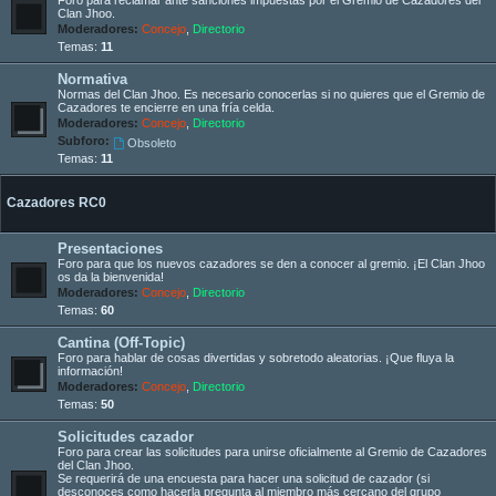
Clan Jhoo.
Moderadores:
Concejo
,
Directorio
Temas:
11
Normativa
Normas del Clan Jhoo. Es necesario conocerlas si no quieres que el Gremio de
Cazadores te encierre en una fría celda.
Moderadores:
Concejo
,
Directorio
Subforo:
Obsoleto
Temas:
11
Cazadores RC0
Presentaciones
Foro para que los nuevos cazadores se den a conocer al gremio. ¡El Clan Jhoo
os da la bienvenida!
Moderadores:
Concejo
,
Directorio
Temas:
60
Cantina (Off-Topic)
Foro para hablar de cosas divertidas y sobretodo aleatorias. ¡Que fluya la
información!
Moderadores:
Concejo
,
Directorio
Temas:
50
Solicitudes cazador
Foro para crear las solicitudes para unirse oficialmente al Gremio de Cazadores
del Clan Jhoo.
Se requerirá de una encuesta para hacer una solicitud de cazador (si
desconoces como hacerla pregunta al miembro más cercano del grupo