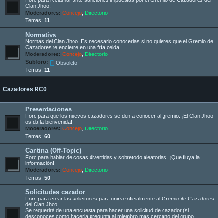
Clan Jhoo.
Moderadores:
Concejo
,
Directorio
Temas:
11
Normativa
Normas del Clan Jhoo. Es necesario conocerlas si no quieres que el Gremio de
Cazadores te encierre en una fría celda.
Moderadores:
Concejo
,
Directorio
Subforo:
Obsoleto
Temas:
11
Cazadores RC0
Presentaciones
Foro para que los nuevos cazadores se den a conocer al gremio. ¡El Clan Jhoo
os da la bienvenida!
Moderadores:
Concejo
,
Directorio
Temas:
60
Cantina (Off-Topic)
Foro para hablar de cosas divertidas y sobretodo aleatorias. ¡Que fluya la
información!
Moderadores:
Concejo
,
Directorio
Temas:
50
Solicitudes cazador
Foro para crear las solicitudes para unirse oficialmente al Gremio de Cazadores
del Clan Jhoo.
Se requerirá de una encuesta para hacer una solicitud de cazador (si
desconoces como hacerla pregunta al miembro más cercano del grupo