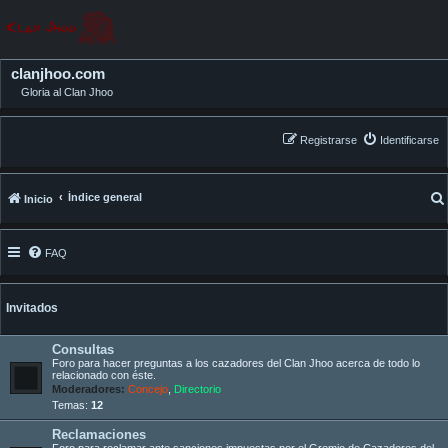
clanjhoo.com
Gloria al Clan Jhoo
Registrarse
Identificarse
Índice general
Inicio
FAQ
Invitados
Consultas
Foro para hacer preguntas a los cazadores del Clan Jhoo acerca de todo lo
relacionado con éste.
Moderadores:
Concejo
,
Directorio
Temas:
12
Reclamaciones
Foro para reclamar ante sanciones impuestas por el Gremio de Cazadores del