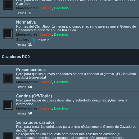
Clan Jhoo.
Moderadores:
Concejo
,
Directorio
Temas:
11
Normativa
Normas del Clan Jhoo. Es necesario conocerlas si no quieres que el Gremio de
Cazadores te encierre en una fría celda.
Moderadores:
Concejo
,
Directorio
Subforo:
Obsoleto
Temas:
11
Cazadores RC0
Presentaciones
Foro para que los nuevos cazadores se den a conocer al gremio. ¡El Clan Jhoo
os da la bienvenida!
Moderadores:
Concejo
,
Directorio
Temas:
60
Cantina (Off-Topic)
Foro para hablar de cosas divertidas y sobretodo aleatorias. ¡Que fluya la
información!
Moderadores:
Concejo
,
Directorio
Temas:
50
Solicitudes cazador
Foro para crear las solicitudes para unirse oficialmente al Gremio de Cazadores
del Clan Jhoo.
Se requerirá de una encuesta para hacer una solicitud de cazador (si
desconoces como hacerla pregunta al miembro más cercano del grupo