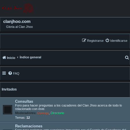
clanjhoo.com
Gloria al Clan Jhoo
Registrarse
Identificarse
Índice general
Inicio
FAQ
Invitados
Consultas
Foro para hacer preguntas a los cazadores del Clan Jhoo acerca de todo lo
relacionado con éste.
Moderadores:
Concejo
,
Directorio
Temas:
12
Reclamaciones
Foro para reclamar ante sanciones impuestas por el Gremio de Cazadores del