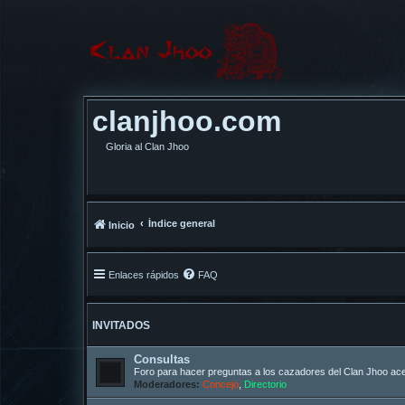
clanjhoo.com
Gloria al Clan Jhoo
Índice general
Inicio
Enlaces rápidos
FAQ
INVITADOS
Consultas
Foro para hacer preguntas a los cazadores del Clan Jhoo acer
Moderadores:
Concejo
,
Directorio