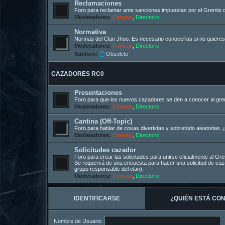
Reclamaciones
Foro para reclamar ante sanciones impuestas por el Gremio 
Moderadores:
Concejo
,
Directorio
Normativa
Normas del Clan Jhoo. Es necesario conocerlas si no quieres
Moderadores:
Concejo
,
Directorio
Subforo:
Obsoleto
CAZADORES RC0
Presentaciones
Foro para que los nuevos cazadores se den a conocer al gremi
Moderadores:
Concejo
,
Directorio
Cantina (Off-Topic)
Foro para hablar de cosas divertidas y sobretodo aleatorias. ¡
Moderadores:
Concejo
,
Directorio
Solicitudes cazador
Foro para crear las solicitudes para unirse oficialmente al G
Se requerirá de una encuesta para hacer una solicitud de c
grupo responsable del clan).
Moderadores:
Concejo
,
Directorio
IDENTIFICARSE
¿QUIÉN ESTÁ CO
Nombre de Usuario: