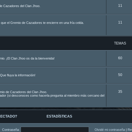
11
de Cazadores del Clan Jhoo.
11
 que el Gremio de Cazadores te encierre en una fría celda.
TEMAS
60
o. ¡El Clan Jhoo os da la bienvenida!
50
Que fluya la información!
35
remio de Cazadores del Clan Jhoo.
azador (si desconoces como hacerla pregunta al miembro más cercano del
NECTADO?
ESTADÍSTICAS
Contraseña:
Olvidé mi contraseña
|
Re