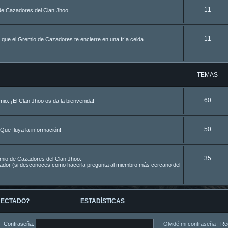
11
de Cazadores del Clan Jhoo.
11
 que el Gremio de Cazadores te encierre en una fría celda.
TEMAS
60
o. ¡El Clan Jhoo os da la bienvenida!
50
Que fluya la información!
35
remio de Cazadores del Clan Jhoo.
azador (si desconoces como hacerla pregunta al miembro más cercano del
NECTADO?
ESTADÍSTICAS
Contraseña:
Olvidé mi contraseña
|
Re