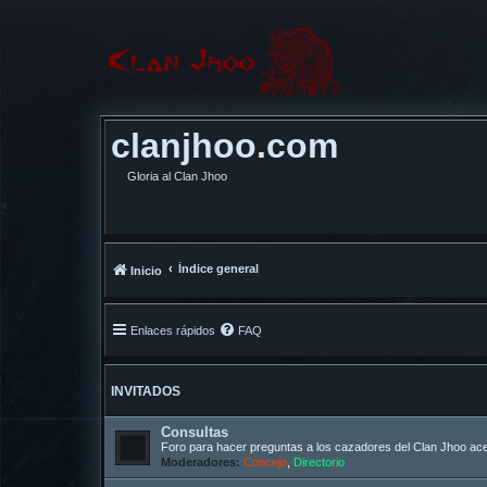
clanjhoo.com
Gloria al Clan Jhoo
Índice general
Inicio
Enlaces rápidos
FAQ
INVITADOS
Consultas
Foro para hacer preguntas a los cazadores del Clan Jhoo acer
Moderadores:
Concejo
,
Directorio