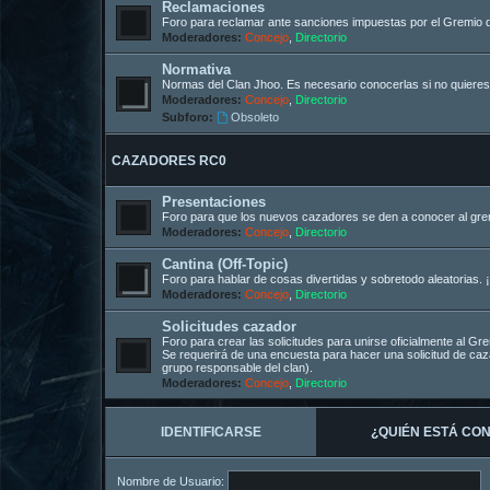
Reclamaciones
Foro para reclamar ante sanciones impuestas por el Gremio 
Moderadores:
Concejo
,
Directorio
Normativa
Normas del Clan Jhoo. Es necesario conocerlas si no quieres
Moderadores:
Concejo
,
Directorio
Subforo:
Obsoleto
CAZADORES RC0
Presentaciones
Foro para que los nuevos cazadores se den a conocer al gremi
Moderadores:
Concejo
,
Directorio
Cantina (Off-Topic)
Foro para hablar de cosas divertidas y sobretodo aleatorias. ¡
Moderadores:
Concejo
,
Directorio
Solicitudes cazador
Foro para crear las solicitudes para unirse oficialmente al G
Se requerirá de una encuesta para hacer una solicitud de c
grupo responsable del clan).
Moderadores:
Concejo
,
Directorio
IDENTIFICARSE
¿QUIÉN ESTÁ CO
Nombre de Usuario: