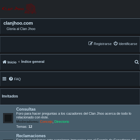
clanjhoo.com
Gloria al Clan Jhoo
Registrarse
Identificarse
Índice general
Inicio
FAQ
Invitados
Consultas
Foro para hacer preguntas a los cazadores del Clan Jhoo acerca de todo lo
relacionado con éste.
Moderadores:
Concejo
,
Directorio
Temas:
12
Reclamaciones
Foro para reclamar ante sanciones impuestas por el Gremio de Cazadores del