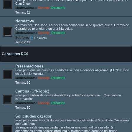
Clan Jhoo.
Moderadores:
Concejo
,
Directorio
Temas:
11
Normativa
Normas del Clan Jhoo. Es necesario conocerlas si no quieres que el Gremio de
Cazadores te encierre en una fría celda.
Moderadores:
Concejo
,
Directorio
Subforo:
Obsoleto
Temas:
11
Cazadores RC0
Presentaciones
Foro para que los nuevos cazadores se den a conocer al gremio. ¡El Clan Jhoo
os da la bienvenida!
Moderadores:
Concejo
,
Directorio
Temas:
60
Cantina (Off-Topic)
Foro para hablar de cosas divertidas y sobretodo aleatorias. ¡Que fluya la
información!
Moderadores:
Concejo
,
Directorio
Temas:
50
Solicitudes cazador
Foro para crear las solicitudes para unirse oficialmente al Gremio de Cazadores
del Clan Jhoo.
Se requerirá de una encuesta para hacer una solicitud de cazador (si
desconoces como hacerla pregunta al miembro más cercano del grupo