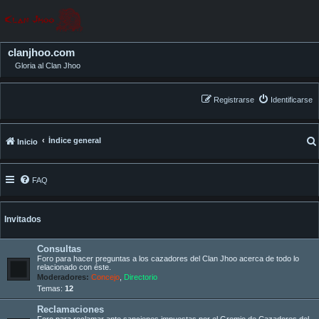
clanjhoo.com
Gloria al Clan Jhoo
Registrarse
Identificarse
Índice general
Inicio
FAQ
Invitados
Consultas
Foro para hacer preguntas a los cazadores del Clan Jhoo acerca de todo lo
relacionado con éste.
Moderadores:
Concejo
,
Directorio
Temas:
12
Reclamaciones
Foro para reclamar ante sanciones impuestas por el Gremio de Cazadores del