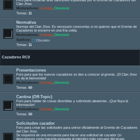
Clan Jhoo.
Moderadores:
Concejo
,
Directorio
Temas:
11
Normativa
Normas del Clan Jhoo. Es necesario conocerlas si no quieres que el Gremio de
Cazadores te encierre en una fría celda.
Moderadores:
Concejo
,
Directorio
Subforo:
Obsoleto
Temas:
11
Cazadores RC0
Presentaciones
Foro para que los nuevos cazadores se den a conocer al gremio. ¡El Clan Jhoo
os da la bienvenida!
Moderadores:
Concejo
,
Directorio
Temas:
60
Cantina (Off-Topic)
Foro para hablar de cosas divertidas y sobretodo aleatorias. ¡Que fluya la
información!
Moderadores:
Concejo
,
Directorio
Temas:
50
Solicitudes cazador
Foro para crear las solicitudes para unirse oficialmente al Gremio de Cazadores
del Clan Jhoo.
Se requerirá de una encuesta para hacer una solicitud de cazador (si
desconoces como hacerla pregunta al miembro más cercano del grupo