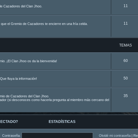
11
de Cazadores del Clan Jhoo.
11
 que el Gremio de Cazadores te encierre en una fría celda.
TEMAS
60
o. ¡El Clan Jhoo os da la bienvenida!
50
Que fluya la información!
35
remio de Cazadores del Clan Jhoo.
azador (si desconoces como hacerla pregunta al miembro más cercano del
NECTADO?
ESTADÍSTICAS
Contraseña:
Olvidé mi contraseña
|
Re