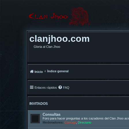
clanjhoo.com
Gloria al Clan Jhoo
Índice general
Inicio
Enlaces rápidos
FAQ
INVITADOS
Consultas
Foro para hacer preguntas a los cazadores del Clan Jhoo acer
Moderadores:
Concejo
,
Directorio