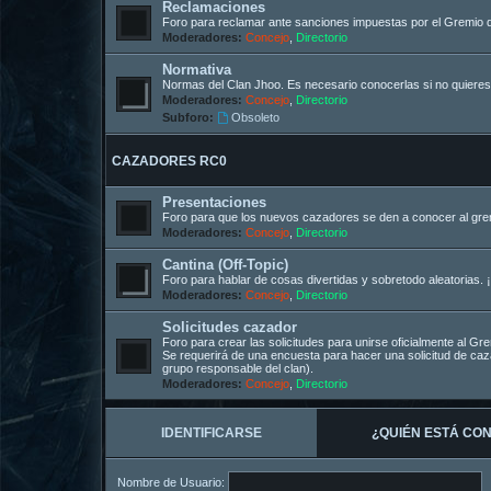
Reclamaciones
Foro para reclamar ante sanciones impuestas por el Gremio 
Moderadores:
Concejo
,
Directorio
Normativa
Normas del Clan Jhoo. Es necesario conocerlas si no quieres
Moderadores:
Concejo
,
Directorio
Subforo:
Obsoleto
CAZADORES RC0
Presentaciones
Foro para que los nuevos cazadores se den a conocer al gremi
Moderadores:
Concejo
,
Directorio
Cantina (Off-Topic)
Foro para hablar de cosas divertidas y sobretodo aleatorias. ¡
Moderadores:
Concejo
,
Directorio
Solicitudes cazador
Foro para crear las solicitudes para unirse oficialmente al G
Se requerirá de una encuesta para hacer una solicitud de c
grupo responsable del clan).
Moderadores:
Concejo
,
Directorio
IDENTIFICARSE
¿QUIÉN ESTÁ CO
Nombre de Usuario: