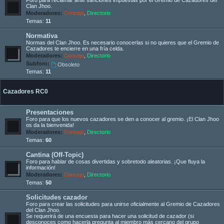
Clan Jhoo.
Moderadores:
Concejo
,
Directorio
Temas:
11
Normativa
Normas del Clan Jhoo. Es necesario conocerlas si no quieres que el Gremio de
Cazadores te encierre en una fría celda.
Moderadores:
Concejo
,
Directorio
Subforo:
Obsoleto
Temas:
11
Cazadores RC0
Presentaciones
Foro para que los nuevos cazadores se den a conocer al gremio. ¡El Clan Jhoo
os da la bienvenida!
Moderadores:
Concejo
,
Directorio
Temas:
60
Cantina (Off-Topic)
Foro para hablar de cosas divertidas y sobretodo aleatorias. ¡Que fluya la
información!
Moderadores:
Concejo
,
Directorio
Temas:
50
Solicitudes cazador
Foro para crear las solicitudes para unirse oficialmente al Gremio de Cazadores
del Clan Jhoo.
Se requerirá de una encuesta para hacer una solicitud de cazador (si
desconoces como hacerla pregunta al miembro más cercano del grupo