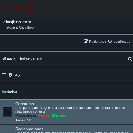
clanjhoo.com
Gloria al Clan Jhoo
Registrarse
Identificarse
Índice general
Inicio
FAQ
Invitados
Consultas
Foro para hacer preguntas a los cazadores del Clan Jhoo acerca de todo lo
relacionado con éste.
Moderadores:
Concejo
,
Directorio
Temas:
12
Reclamaciones
Foro para reclamar ante sanciones impuestas por el Gremio de Cazadores del