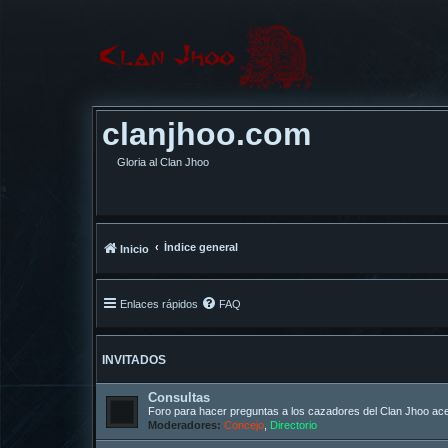
clanjhoo.com
Gloria al Clan Jhoo
Índice general
Inicio
Enlaces rápidos
FAQ
INVITADOS
Consultas
Foro para hacer preguntas a los cazadores del Clan Jhoo acer
Moderadores:
Concejo
,
Directorio