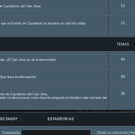
11
de Cazadores del Clan Jhoo.
11
 que el Gremio de Cazadores te encierre en una fría celda.
TEMAS
60
o. ¡El Clan Jhoo os da la bienvenida!
50
Que fluya la información!
35
remio de Cazadores del Clan Jhoo.
azador (si desconoces como hacerla pregunta al miembro más cercano del
NECTADO?
ESTADÍSTICAS
Contraseña:
Olvidé mi contraseña
|
Re