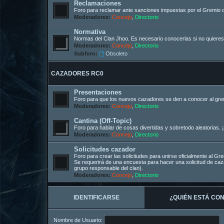
Reclamaciones
Foro para reclamar ante sanciones impuestas por el Gremio 
Moderadores:
Concejo
,
Directorio
Normativa
Normas del Clan Jhoo. Es necesario conocerlas si no quieres
Moderadores:
Concejo
,
Directorio
Subforo:
Obsoleto
CAZADORES RC0
Presentaciones
Foro para que los nuevos cazadores se den a conocer al gremi
Moderadores:
Concejo
,
Directorio
Cantina (Off-Topic)
Foro para hablar de cosas divertidas y sobretodo aleatorias. ¡
Moderadores:
Concejo
,
Directorio
Solicitudes cazador
Foro para crear las solicitudes para unirse oficialmente al G
Se requerirá de una encuesta para hacer una solicitud de c
grupo responsable del clan).
Moderadores:
Concejo
,
Directorio
IDENTIFICARSE
¿QUIÉN ESTÁ CO
Nombre de Usuario: