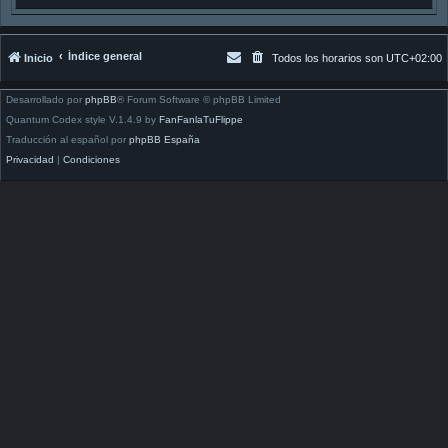
Índice general
Inicio
Todos los horarios son
UTC+02:00
Desarrollado por
phpBB
® Forum Software © phpBB Limited
Quantum Codex style V.1.4.9 by
FanFanlaTuFlippe
Traducción al español por
phpBB España
Privacidad
|
Condiciones