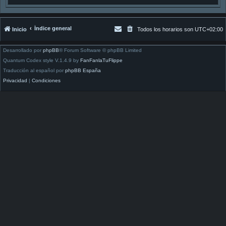
Índice general
Inicio
Todos los horarios son
UTC+02:00
Desarrollado por
phpBB
® Forum Software © phpBB Limited
Quantum Codex style V.1.4.9 by
FanFanlaTuFlippe
Traducción al español por
phpBB España
Privacidad
|
Condiciones