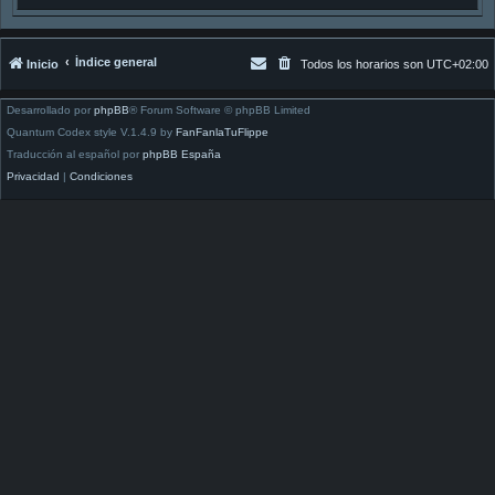
Índice general
Inicio
Todos los horarios son
UTC+02:00
Desarrollado por
phpBB
® Forum Software © phpBB Limited
Quantum Codex style V.1.4.9 by
FanFanlaTuFlippe
Traducción al español por
phpBB España
Privacidad
|
Condiciones