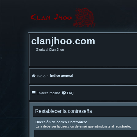
clanjhoo.com
Gloria al Clan Jhoo
Índice general
Inicio
Enlaces rápidos
FAQ
Restablecer la contraseña
Dirección de correo electrónico:
Esta debe ser la dirección de email que introdujiste al registrarte.