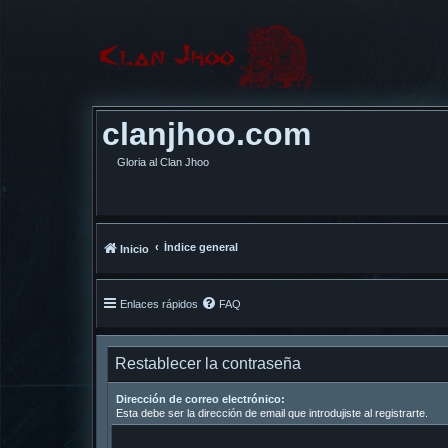
clanjhoo.com
Gloria al Clan Jhoo
Índice general
Inicio
Enlaces rápidos
FAQ
Restablecer la contraseña
Dirección de correo electrónico:
Esta debe ser la dirección de email que introdujiste al registrarte.