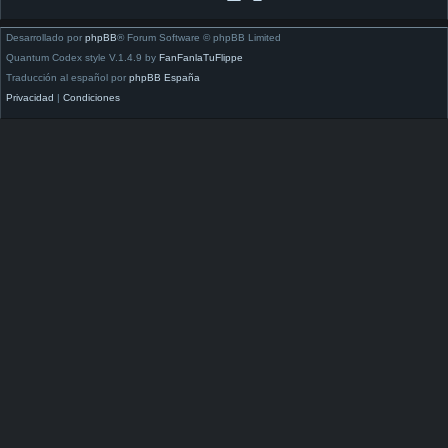
Desarrollado por
phpBB
® Forum Software © phpBB Limited
Quantum Codex style V.1.4.9 by
FanFanlaTuFlippe
Traducción al español por
phpBB España
Privacidad
|
Condiciones