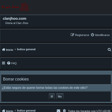
clanjhoo.com
Gloria al Clan Jhoo
Registrarse
Identificarse
Índice general
Inicio
FAQ
Borrar cookies
¿Estás seguro de querer borrar todas las cookies de este sitio?
Índice general
Inicio
Todos los horarios son
UTC+02:00