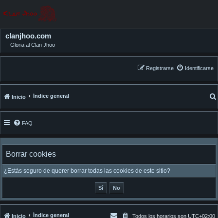
clanjhoo.com
Gloria al Clan Jhoo
Registrarse
Identificarse
Índice general
Inicio
FAQ
Borrar cookies
¿Estás seguro de querer borrar todas las cookies de este sitio?
Índice general
Inicio
Todos los horarios son
UTC+02:00