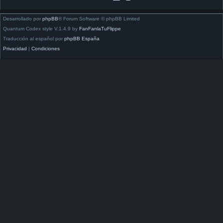
Desarrollado por
phpBB
® Forum Software © phpBB Limited
Quantum Codex style V.1.4.9 by
FanFanlaTuFlippe
Traducción al español por
phpBB España
Privacidad
|
Condiciones