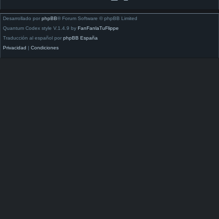
Desarrollado por
phpBB
® Forum Software © phpBB Limited
Quantum Codex style V.1.4.9 by
FanFanlaTuFlippe
Traducción al español por
phpBB España
Privacidad
|
Condiciones