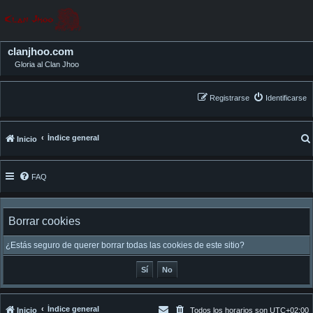
clanjhoo.com
Gloria al Clan Jhoo
Registrarse
Identificarse
Índice general
Inicio
FAQ
Borrar cookies
¿Estás seguro de querer borrar todas las cookies de este sitio?
Índice general
Inicio
Todos los horarios son
UTC+02:00