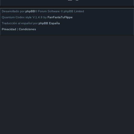
Desarrollado por
phpBB
® Forum Software © phpBB Limited
Quantum Codex style V.1.4.9 by
FanFanlaTuFlippe
Traducción al español por
phpBB España
Privacidad
|
Condiciones