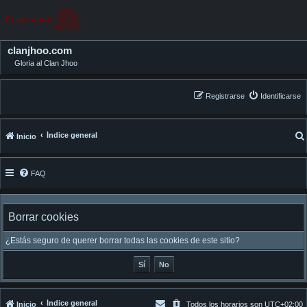
clanjhoo.com
Gloria al Clan Jhoo
Registrarse
Identificarse
Índice general
Inicio
FAQ
Borrar cookies
¿Estás seguro de querer borrar todas las cookies de este sitio?
Índice general
Inicio
Todos los horarios son
UTC+02:00