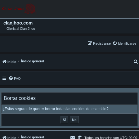
clanjhoo.com
Gloria al Clan Jhoo
Registrarse
Identificarse
Índice general
Inicio
FAQ
Borrar cookies
¿Estás seguro de querer borrar todas las cookies de este sitio?
Índice general
Inicio
Todos los horarios son
UTC+02:00