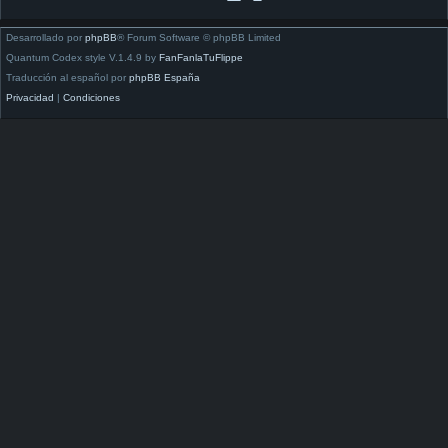
Desarrollado por
phpBB
® Forum Software © phpBB Limited
Quantum Codex style V.1.4.9 by
FanFanlaTuFlippe
Traducción al español por
phpBB España
Privacidad
|
Condiciones