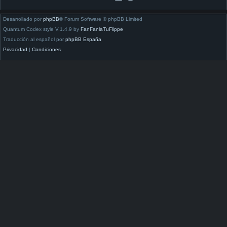
Desarrollado por
phpBB
® Forum Software © phpBB Limited
Quantum Codex style V.1.4.9 by
FanFanlaTuFlippe
Traducción al español por
phpBB España
Privacidad
|
Condiciones