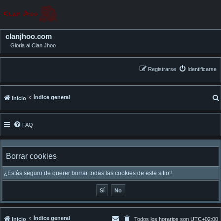
clanjhoo.com
Gloria al Clan Jhoo
Registrarse
Identificarse
Índice general
Inicio
FAQ
Borrar cookies
¿Estás seguro de querer borrar todas las cookies de este sitio?
Índice general
Inicio
Todos los horarios son
UTC+02:00