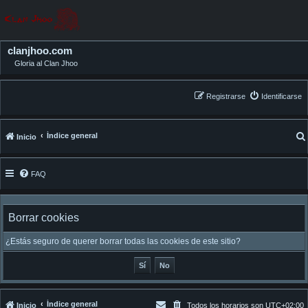
clanjhoo.com
Gloria al Clan Jhoo
Registrarse
Identificarse
Índice general
Inicio
FAQ
Borrar cookies
¿Estás seguro de querer borrar todas las cookies de este sitio?
Índice general
Inicio
Todos los horarios son
UTC+02:00