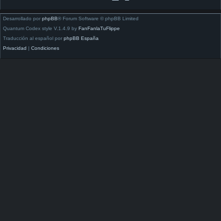
Desarrollado por
phpBB
® Forum Software © phpBB Limited
Quantum Codex style V.1.4.9 by
FanFanlaTuFlippe
Traducción al español por
phpBB España
Privacidad
|
Condiciones