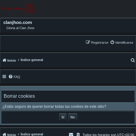
clanjhoo.com
Gloria al Clan Jhoo
Registrarse
Identificarse
Índice general
Inicio
FAQ
Borrar cookies
¿Estás seguro de querer borrar todas las cookies de este sitio?
Índice general
Inicio
Todos los horarios son
UTC+02:00