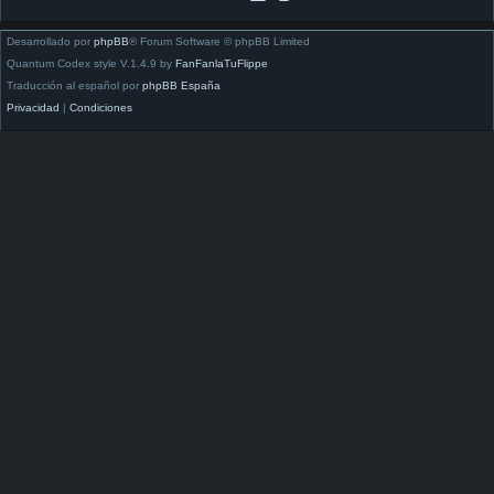
Desarrollado por
phpBB
® Forum Software © phpBB Limited
Quantum Codex style V.1.4.9 by
FanFanlaTuFlippe
Traducción al español por
phpBB España
Privacidad
|
Condiciones