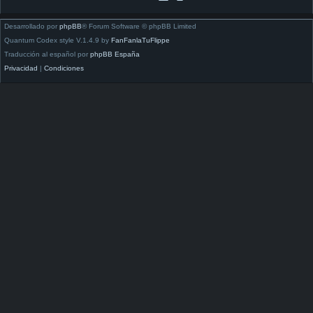
Desarrollado por
phpBB
® Forum Software © phpBB Limited
Quantum Codex style V.1.4.9 by
FanFanlaTuFlippe
Traducción al español por
phpBB España
Privacidad
|
Condiciones