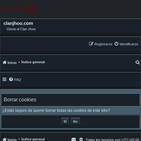
clanjhoo.com
Gloria al Clan Jhoo
Registrarse
Identificarse
Índice general
Inicio
FAQ
Borrar cookies
¿Estás seguro de querer borrar todas las cookies de este sitio?
Índice general
Inicio
Todos los horarios son
UTC+02:00