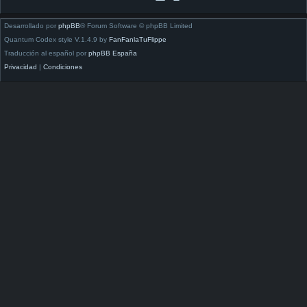
Desarrollado por
phpBB
® Forum Software © phpBB Limited
Quantum Codex style V.1.4.9 by
FanFanlaTuFlippe
Traducción al español por
phpBB España
Privacidad
|
Condiciones