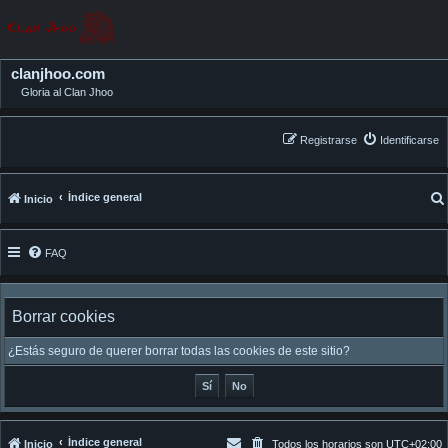
clanjhoo.com
Gloria al Clan Jhoo
Registrarse
Identificarse
Índice general
Inicio
FAQ
Borrar cookies
¿Estás seguro de querer borrar todas las cookies de este sitio?
Índice general
Inicio
Todos los horarios son
UTC+02:00