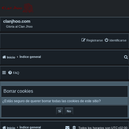
clanjhoo.com
Gloria al Clan Jhoo
Registrarse
Identificarse
Índice general
Inicio
FAQ
Borrar cookies
¿Estás seguro de querer borrar todas las cookies de este sitio?
Índice general
Inicio
Todos los horarios son
UTC+02:00