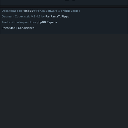
Desarrollado por
phpBB
® Forum Software © phpBB Limited
Quantum Codex style V.1.4.9 by
FanFanlaTuFlippe
Traducción al español por
phpBB España
Privacidad
|
Condiciones