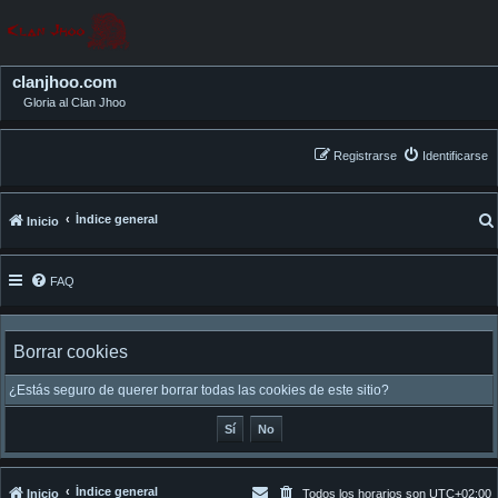
clanjhoo.com
Gloria al Clan Jhoo
Registrarse
Identificarse
Índice general
Inicio
FAQ
Borrar cookies
¿Estás seguro de querer borrar todas las cookies de este sitio?
Índice general
Inicio
Todos los horarios son
UTC+02:00