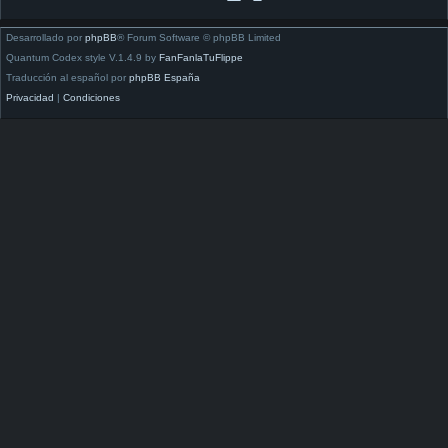
Desarrollado por
phpBB
® Forum Software © phpBB Limited
Quantum Codex style V.1.4.9 by
FanFanlaTuFlippe
Traducción al español por
phpBB España
Privacidad
|
Condiciones