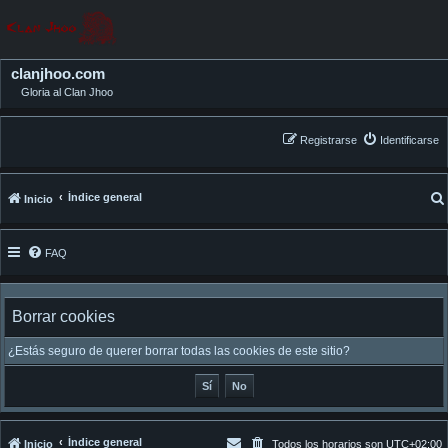
clanjhoo.com
Gloria al Clan Jhoo
Registrarse
Identificarse
Índice general
Inicio
FAQ
Borrar cookies
¿Estás seguro de querer borrar todas las cookies de este sitio?
Índice general
Inicio
Todos los horarios son
UTC+02:00