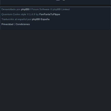
Desarrollado por
phpBB
® Forum Software © phpBB Limited
Quantum Codex style V.1.4.9 by
FanFanlaTuFlippe
Traducción al español por
phpBB España
Privacidad
|
Condiciones