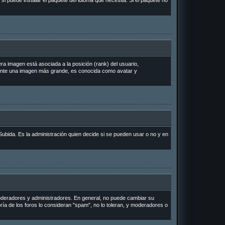
si puede instalar el paquete del idioma que necesita. Si el paquete no
a imagen está asociada a la posición (rank) del usuario,
lmente una imagen más grande, es conocida como avatar y
Subida. Es la administración quien decide si se pueden usar o no y en
 moderadores y administradores. En general, no puede cambiar su
ría de los foros lo consideran "spam", no lo toleran, y moderadores o