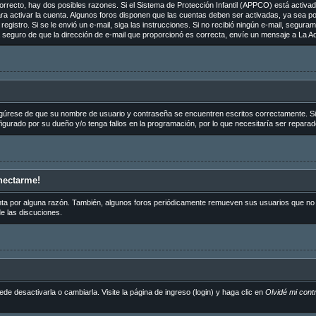
orrecto, hay dos posibles razones. Si el Sistema de Protección Infantil (APPCO) está activado
ra activar la cuenta. Algunos foros disponen que las cuentas deben ser activadas, ya sea p
de registro. Si se le envió un e-mail, siga las instrucciones. Si no recibió ningún e-mail, segu
tá seguro de que la dirección de e-mail que proporcionó es correcta, envíe un mensaje a La Ad
egúrese de que su nombre de usuario y contraseña se encuentren escritos correctamente. S
igurado por su dueño y/o tenga fallos en la programación, por lo que necesitaría ser reparad
nectarme!
nta por alguna razón. También, algunos foros periódicamente remueven sus usuarios que no p
de las discuciones.
 desactivarla o cambiarla. Visite la página de ingreso (login) y haga clic en
Olvidé mi cont