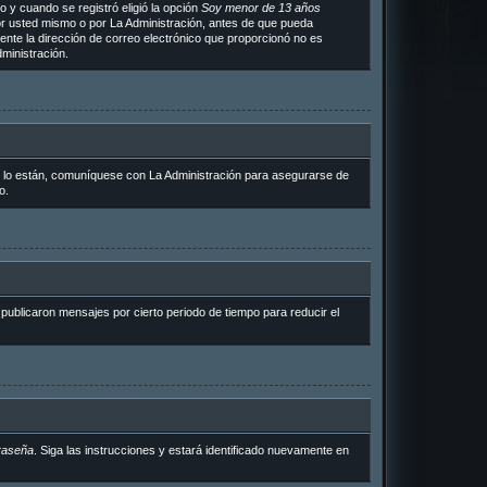
 y cuando se registró eligió la opción
Soy menor de 13 años
or usted mismo o por La Administración, antes de que pueda
ramente la dirección de correo electrónico que proporcionó no es
ministración.
i lo están, comuníquese con La Administración para asegurarse de
o.
ublicaron mensajes por cierto periodo de tiempo para reducir el
raseña
. Siga las instrucciones y estará identificado nuevamente en