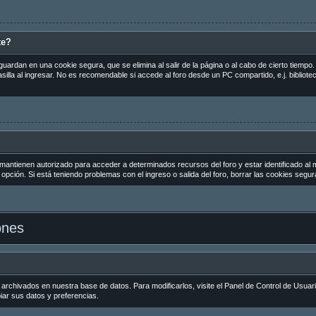
te?
guardan en una cookie segura, que se elimina al salir de la página o al cabo de cierto tiemp
la al ingresar. No es recomendable si accede al foro desde un PC compartido, e.j. biblioteca
 mantienen autorizado para acceder a determinados recursos del foro y estar identificado al
la opción. Si está teniendo problemas con el ingreso o salida del foro, borrar las cookies seg
ones
 archivados en nuestra base de datos. Para modificarlos, visite el Panel de Control de Usuar
biar sus datos y preferencias.