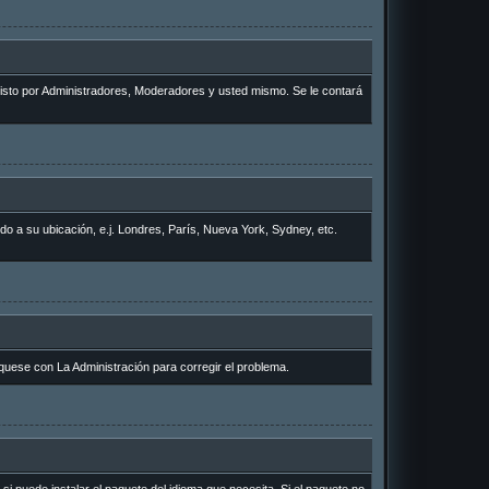
 visto por Administradores, Moderadores y usted mismo. Se le contará
rdo a su ubicación, e.j. Londres, París, Nueva York, Sydney, etc.
quese con La Administración para corregir el problema.