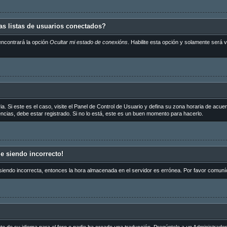
s listas de usuarios conectados?
encontrará la opción
Ocultar mi estado de conexións
. Habilite esta opción y solamente será
a. Si este es el caso, visite el Panel de Control de Usuario y defina su zona horaria de acue
cias, debe estar registrado. Si no lo está, este es un buen momento para hacerlo.
ue siendo incorrecto!
 siendo incorrecta, entonces la hora almacenada en el servidor es errónea. Por favor comuní