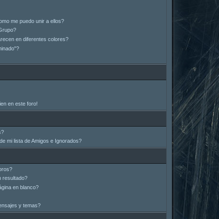
omo me puedo unir a ellos?
Grupo?
ecen en diferentes colores?
minado"?
en en este foro!
s?
e mi lista de Amigos e Ignorados?
oros?
 resultado?
gina en blanco?
ensajes y temas?