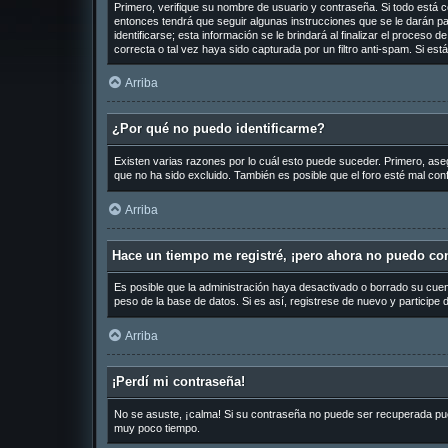
Primero, verifique su nombre de usuario y contraseña. Si todo está c
entonces tendrá que seguir algunas instrucciones que se le darán pa
identificarse; esta información se le brindará al finalizar el proceso 
correcta o tal vez haya sido capturada por un filtro anti-spam. Si es
Arriba
¿Por qué no puedo identificarme?
Existen varias razones por lo cuál esto puede suceder. Primero, as
que no ha sido excluido. También es posible que el foro esté mal conf
Arriba
Hace un tiempo me registré, ¡pero ahora no puedo co
Es posible que la administración haya desactivado o borrado su cue
peso de la base de datos. Si es así, registrese de nuevo y participe 
Arriba
¡Perdí mi contraseña!
No se asuste, ¡calma! Si su contraseña no puede ser recuperada puede
muy poco tiempo.