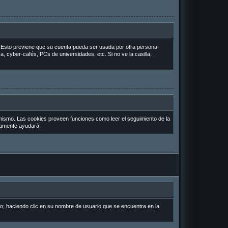
o. Esto previene que su cuenta pueda ser usada por otra persona.
, cyber-cafés, PCs de universidades, etc. Si no ve la casilla,
 mismo. Las cookies proveen funciones como leer el seguimiento de la
uramente ayudará.
io; haciendo clic en su nombre de usuario que se encuentra en la