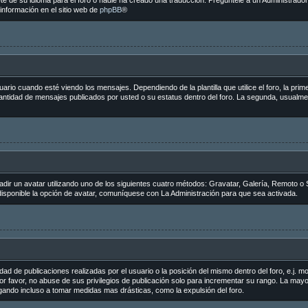
e de su idioma para el foro o nadie ha creado una traducción. Pregúntele a un Administrador 
información en el sitio web de
phpBB
®
 cuando esté viendo los mensajes. Dependiendo de la plantilla que utilice el foro, la primer
 cantidad de mensajes publicados por usted o su estatus dentro del foro. La segunda, usua
adir un avatar utilizando uno de los siguientes cuatro métodos: Gravatar, Galería, Remoto o 
sponible la opción de avatar, comuníquese con La Administración para que sea activada.
ad de publicaciones realizadas por el usuario o la posición del mismo dentro del foro, e.j.
r favor, no abuse de sus privilegios de publicación solo para incrementar su rango. La mayo
egando incluso a tomar medidas mas drásticas, como la expulsión del foro.