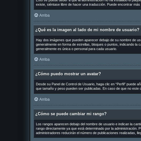
Esto se puede deber a que la administración no ha instalado el paquet
existe, siéntase libre de hacer una traducción. Puede encontrar más 
Arriba
¿Qué es la imagen al lado de mi nombre de usuario?
Hay dos imágenes que pueden aparecer debajo de su nombre de usuario
generalmente en forma de estrellas, bloques o puntos, indicando la
generalmente es única o personal para cada usuario.
Arriba
¿Cómo puedo mostrar un avatar?
Desde su Panel de Control de Usuario, haga clic en “Perfil” puede añ
que tamaño y peso pueden ser publicadas. En caso de que no este di
Arriba
¿Cómo se puede cambiar mi rango?
Los rangos aparecen debajo del nombre de usuario e indican la cantid
rango directamente ya que está determinado por la administración. Po
administradores reducirán el número de publicaciones realizadas, ll