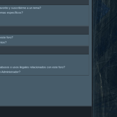
avorito y suscribirme a un tema?
emas específicos?
este foro?
ntos?
abusos o usos ilegales relacionados con este foro?
 Administrador?