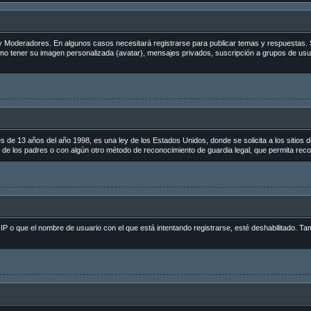
s y Moderadores. En algunos casos necesitará registrarse para publicar temas y respuestas. 
como tener su imagen personalizada (avatar), mensajes privados, suscripción a grupos de us
 13 años del año 1998, es una ley de los Estados Unidos, donde se solicita a los sitios de 
to de los padres o con algún otro método de reconocimiento de guardia legal, que permita reco
 IP o que el nombre de usuario con el que está intentando registrarse, esté deshabilitado. Ta