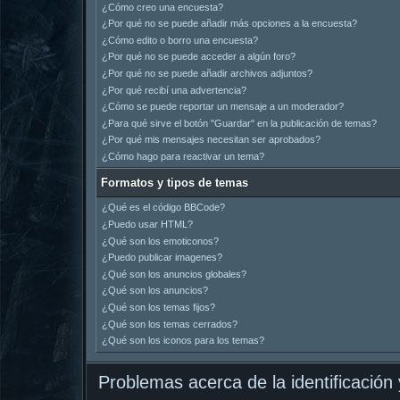
¿Cómo creo una encuesta?
¿Por qué no se puede añadir más opciones a la encuesta?
¿Cómo edito o borro una encuesta?
¿Por qué no se puede acceder a algún foro?
¿Por qué no se puede añadir archivos adjuntos?
¿Por qué recibí una advertencia?
¿Cómo se puede reportar un mensaje a un moderador?
¿Para qué sirve el botón "Guardar" en la publicación de temas?
¿Por qué mis mensajes necesitan ser aprobados?
¿Cómo hago para reactivar un tema?
Formatos y tipos de temas
¿Qué es el código BBCode?
¿Puedo usar HTML?
¿Qué son los emoticonos?
¿Puedo publicar imagenes?
¿Qué son los anuncios globales?
¿Qué son los anuncios?
¿Qué son los temas fijos?
¿Qué son los temas cerrados?
¿Qué son los iconos para los temas?
Problemas acerca de la identificación y