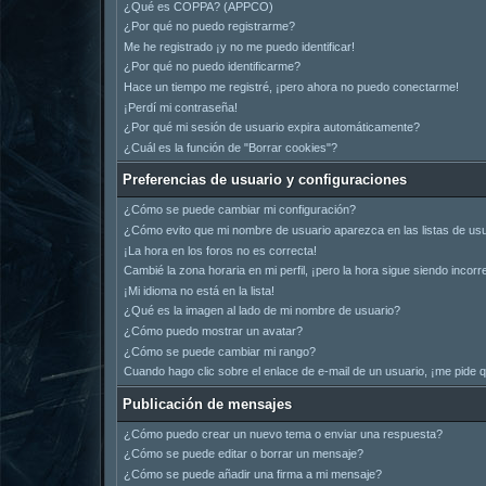
¿Qué es COPPA? (APPCO)
¿Por qué no puedo registrarme?
Me he registrado ¡y no me puedo identificar!
¿Por qué no puedo identificarme?
Hace un tiempo me registré, ¡pero ahora no puedo conectarme!
¡Perdí mi contraseña!
¿Por qué mi sesión de usuario expira automáticamente?
¿Cuál es la función de "Borrar cookies"?
Preferencias de usuario y configuraciones
¿Cómo se puede cambiar mi configuración?
¿Cómo evito que mi nombre de usuario aparezca en las listas de us
¡La hora en los foros no es correcta!
Cambié la zona horaria en mi perfil, ¡pero la hora sigue siendo incorr
¡Mi idioma no está en la lista!
¿Qué es la imagen al lado de mi nombre de usuario?
¿Cómo puedo mostrar un avatar?
¿Cómo se puede cambiar mi rango?
Cuando hago clic sobre el enlace de e-mail de un usuario, ¡me pide q
Publicación de mensajes
¿Cómo puedo crear un nuevo tema o enviar una respuesta?
¿Cómo se puede editar o borrar un mensaje?
¿Cómo se puede añadir una firma a mi mensaje?