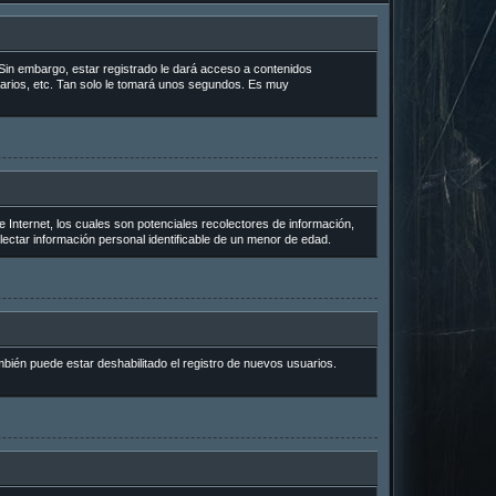
Sin embargo, estar registrado le dará acceso a contenidos
uarios, etc. Tan solo le tomará unos segundos. Es muy
Internet, los cuales son potenciales recolectores de información,
lectar información personal identificable de un menor de edad.
mbién puede estar deshabilitado el registro de nuevos usuarios.