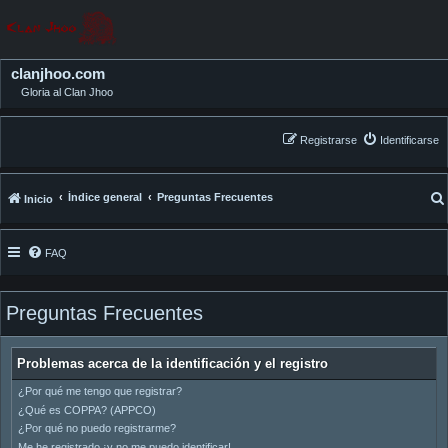
clanjhoo.com
Gloria al Clan Jhoo
Registrarse
Identificarse
Índice general
Preguntas Frecuentes
Inicio
FAQ
Preguntas Frecuentes
Problemas acerca de la identificación y el registro
¿Por qué me tengo que registrar?
¿Qué es COPPA? (APPCO)
¿Por qué no puedo registrarme?
Me he registrado ¡y no me puedo identificar!