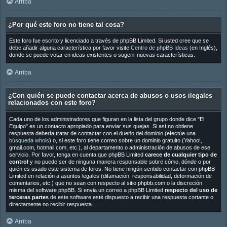
Arriba
¿Por qué este foro no tiene tal cosa?
Este foro fue escrito y licenciado a través de phpBB Limited. Si usted cree que se
debe añadir alguna característica por favor visite
Centro de phpBB Ideas
(en Inglés),
donde se puede votar en ideas existentes o sugerir nuevas características.
Arriba
¿Con quién se puede contactar acerca de abusos o usos ilegales
relacionados con este foro?
Cada uno de los administradores que figuran en la lista del grupo donde dice "El
Equipo" es un contacto apropiado para enviar sus quejas. Si así no obtiene
respuesta debería tratar de contactar con el dueño del dominio (efectúe una
búsqueda whois
) o, si este foro tiene correo sobre un dominio gratuito (Yahoo!,
gmail.com, hotmail.com, etc.), al departamento o administración de abusos de ese
servicio. Por favor, tenga en cuenta que phpBB Limited
carece de cualquier tipo de
control
y no puede ser de ninguna manera responsable sobre cómo, dónde o por
quién es usado este sistema de foros. No tiene ningún sentido contactar con phpBB
Limited en relación a asuntos legales (difamación, responsabilidad, deformación de
comentarios, etc.) que no sean con respecto al sitio phpbb.com o la discreción
misma del software phpBB. Si envia un correo a phpBB Limited
respecto del uso de
terceras partes
de este software esté dispuesto a recibir una respuesta cortante o
directamente no recibir respuesta.
Arriba