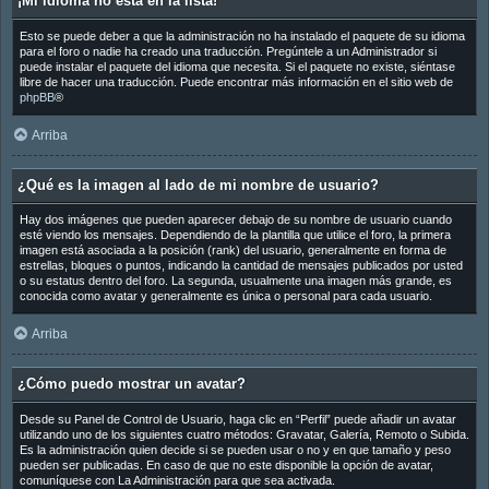
¡Mi idioma no está en la lista!
Esto se puede deber a que la administración no ha instalado el paquete de su idioma
para el foro o nadie ha creado una traducción. Pregúntele a un Administrador si
puede instalar el paquete del idioma que necesita. Si el paquete no existe, siéntase
libre de hacer una traducción. Puede encontrar más información en el sitio web de
phpBB
®
Arriba
¿Qué es la imagen al lado de mi nombre de usuario?
Hay dos imágenes que pueden aparecer debajo de su nombre de usuario cuando
esté viendo los mensajes. Dependiendo de la plantilla que utilice el foro, la primera
imagen está asociada a la posición (rank) del usuario, generalmente en forma de
estrellas, bloques o puntos, indicando la cantidad de mensajes publicados por usted
o su estatus dentro del foro. La segunda, usualmente una imagen más grande, es
conocida como avatar y generalmente es única o personal para cada usuario.
Arriba
¿Cómo puedo mostrar un avatar?
Desde su Panel de Control de Usuario, haga clic en “Perfil” puede añadir un avatar
utilizando uno de los siguientes cuatro métodos: Gravatar, Galería, Remoto o Subida.
Es la administración quien decide si se pueden usar o no y en que tamaño y peso
pueden ser publicadas. En caso de que no este disponible la opción de avatar,
comuníquese con La Administración para que sea activada.