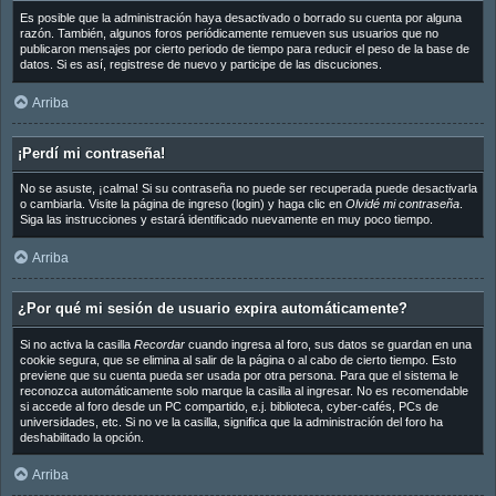
Es posible que la administración haya desactivado o borrado su cuenta por alguna
razón. También, algunos foros periódicamente remueven sus usuarios que no
publicaron mensajes por cierto periodo de tiempo para reducir el peso de la base de
datos. Si es así, registrese de nuevo y participe de las discuciones.
Arriba
¡Perdí mi contraseña!
No se asuste, ¡calma! Si su contraseña no puede ser recuperada puede desactivarla
o cambiarla. Visite la página de ingreso (login) y haga clic en
Olvidé mi contraseña
.
Siga las instrucciones y estará identificado nuevamente en muy poco tiempo.
Arriba
¿Por qué mi sesión de usuario expira automáticamente?
Si no activa la casilla
Recordar
cuando ingresa al foro, sus datos se guardan en una
cookie segura, que se elimina al salir de la página o al cabo de cierto tiempo. Esto
previene que su cuenta pueda ser usada por otra persona. Para que el sistema le
reconozca automáticamente solo marque la casilla al ingresar. No es recomendable
si accede al foro desde un PC compartido, e.j. biblioteca, cyber-cafés, PCs de
universidades, etc. Si no ve la casilla, significa que la administración del foro ha
deshabilitado la opción.
Arriba