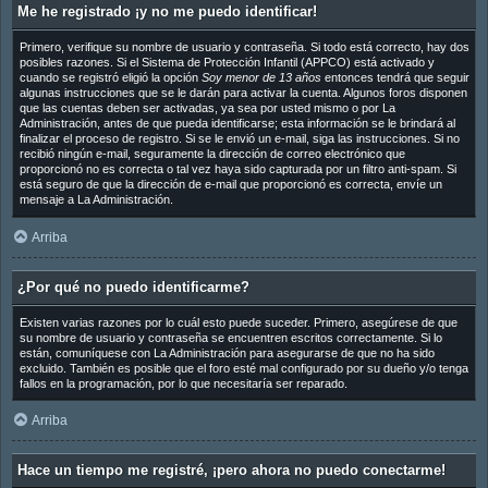
Me he registrado ¡y no me puedo identificar!
Primero, verifique su nombre de usuario y contraseña. Si todo está correcto, hay dos
posibles razones. Si el Sistema de Protección Infantil (APPCO) está activado y
cuando se registró eligió la opción
Soy menor de 13 años
entonces tendrá que seguir
algunas instrucciones que se le darán para activar la cuenta. Algunos foros disponen
que las cuentas deben ser activadas, ya sea por usted mismo o por La
Administración, antes de que pueda identificarse; esta información se le brindará al
finalizar el proceso de registro. Si se le envió un e-mail, siga las instrucciones. Si no
recibió ningún e-mail, seguramente la dirección de correo electrónico que
proporcionó no es correcta o tal vez haya sido capturada por un filtro anti-spam. Si
está seguro de que la dirección de e-mail que proporcionó es correcta, envíe un
mensaje a La Administración.
Arriba
¿Por qué no puedo identificarme?
Existen varias razones por lo cuál esto puede suceder. Primero, asegúrese de que
su nombre de usuario y contraseña se encuentren escritos correctamente. Si lo
están, comuníquese con La Administración para asegurarse de que no ha sido
excluido. También es posible que el foro esté mal configurado por su dueño y/o tenga
fallos en la programación, por lo que necesitaría ser reparado.
Arriba
Hace un tiempo me registré, ¡pero ahora no puedo conectarme!