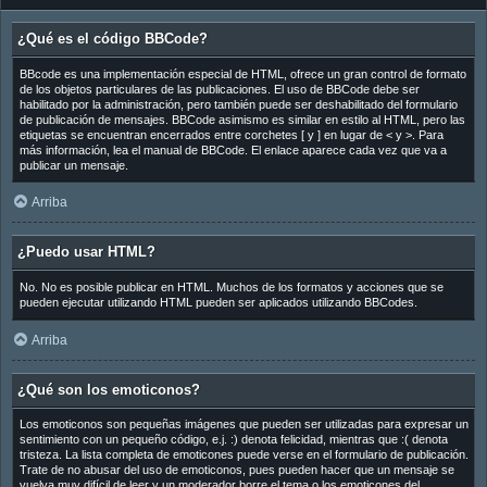
¿Qué es el código BBCode?
BBcode es una implementación especial de HTML, ofrece un gran control de formato
de los objetos particulares de las publicaciones. El uso de BBCode debe ser
habilitado por la administración, pero también puede ser deshabilitado del formulario
de publicación de mensajes. BBCode asimismo es similar en estilo al HTML, pero las
etiquetas se encuentran encerrados entre corchetes [ y ] en lugar de < y >. Para
más información, lea el manual de BBCode. El enlace aparece cada vez que va a
publicar un mensaje.
Arriba
¿Puedo usar HTML?
No. No es posible publicar en HTML. Muchos de los formatos y acciones que se
pueden ejecutar utilizando HTML pueden ser aplicados utilizando BBCodes.
Arriba
¿Qué son los emoticonos?
Los emoticonos son pequeñas imágenes que pueden ser utilizadas para expresar un
sentimiento con un pequeño código, e.j. :) denota felicidad, mientras que :( denota
tristeza. La lista completa de emoticones puede verse en el formulario de publicación.
Trate de no abusar del uso de emoticonos, pues pueden hacer que un mensaje se
vuelva muy difícil de leer y un moderador borre el tema o los emoticones del