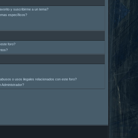
avorito y suscribirme a un tema?
emas específicos?
este foro?
ntos?
abusos o usos ilegales relacionados con este foro?
 Administrador?