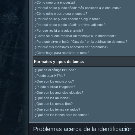
¿Cómo creo una encuesta?
¿Por qué no se puede añadir más opciones a la encuesta?
¿Cómo edito o borro una encuesta?
¿Por qué no se puede acceder a algún foro?
¿Por qué no se puede añadir archivos adjuntos?
¿Por qué recibí una advertencia?
¿Cómo se puede reportar un mensaje a un moderador?
¿Para qué sirve el botón "Guardar" en la publicación de temas?
¿Por qué mis mensajes necesitan ser aprobados?
¿Cómo hago para reactivar un tema?
Formatos y tipos de temas
¿Qué es el código BBCode?
¿Puedo usar HTML?
¿Qué son los emoticonos?
¿Puedo publicar imagenes?
¿Qué son los anuncios globales?
¿Qué son los anuncios?
¿Qué son los temas fijos?
¿Qué son los temas cerrados?
¿Qué son los iconos para los temas?
Problemas acerca de la identificación y