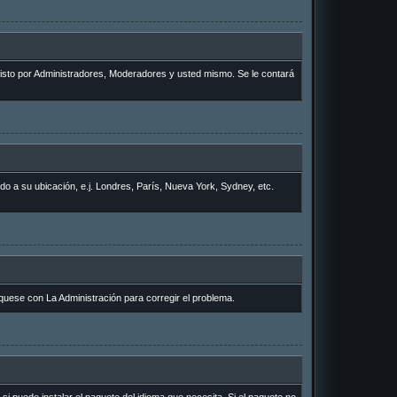
 visto por Administradores, Moderadores y usted mismo. Se le contará
rdo a su ubicación, e.j. Londres, París, Nueva York, Sydney, etc.
quese con La Administración para corregir el problema.