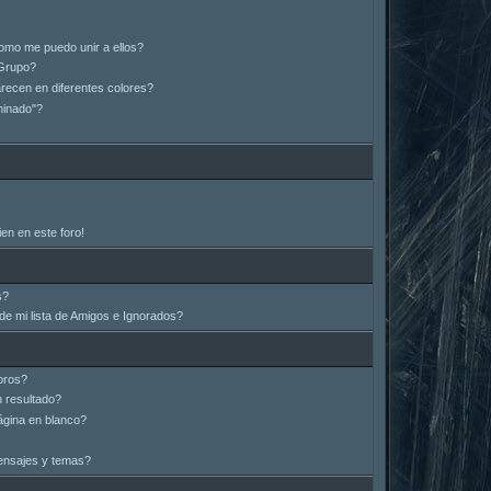
omo me puedo unir a ellos?
Grupo?
ecen en diferentes colores?
minado"?
en en este foro!
s?
e mi lista de Amigos e Ignorados?
oros?
 resultado?
gina en blanco?
ensajes y temas?