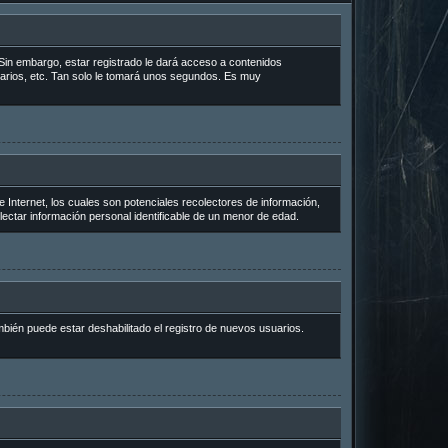
Sin embargo, estar registrado le dará acceso a contenidos
uarios, etc. Tan solo le tomará unos segundos. Es muy
Internet, los cuales son potenciales recolectores de información,
lectar información personal identificable de un menor de edad.
mbién puede estar deshabilitado el registro de nuevos usuarios.