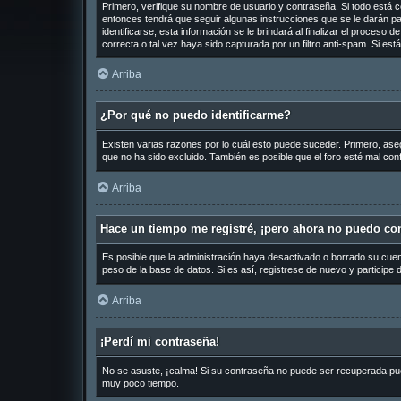
Primero, verifique su nombre de usuario y contraseña. Si todo está c
entonces tendrá que seguir algunas instrucciones que se le darán pa
identificarse; esta información se le brindará al finalizar el proceso 
correcta o tal vez haya sido capturada por un filtro anti-spam. Si es
Arriba
¿Por qué no puedo identificarme?
Existen varias razones por lo cuál esto puede suceder. Primero, as
que no ha sido excluido. También es posible que el foro esté mal conf
Arriba
Hace un tiempo me registré, ¡pero ahora no puedo co
Es posible que la administración haya desactivado o borrado su cue
peso de la base de datos. Si es así, registrese de nuevo y participe 
Arriba
¡Perdí mi contraseña!
No se asuste, ¡calma! Si su contraseña no puede ser recuperada puede
muy poco tiempo.