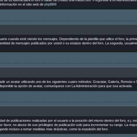
e de su idioma para el foro o nadie ha creado una traducción. Pregúntele a un Administrador 
información en el sitio web de
phpBB
®
 cuando esté viendo los mensajes. Dependiendo de la plantilla que utilice el foro, la primer
 cantidad de mensajes publicados por usted o su estatus dentro del foro. La segunda, usua
adir un avatar utilizando uno de los siguientes cuatro métodos: Gravatar, Galería, Remoto o 
sponible la opción de avatar, comuníquese con La Administración para que sea activada.
ad de publicaciones realizadas por el usuario o la posición del mismo dentro del foro, e.j.
r favor, no abuse de sus privilegios de publicación solo para incrementar su rango. La mayo
egando incluso a tomar medidas mas drásticas, como la expulsión del foro.