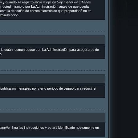
 y cuando se registró eligió la opción
Soy menor de 13 años
or usted mismo o por La Administración, antes de que pueda
ramente la dirección de correo electrónico que proporcionó no es
ministración.
i lo están, comuníquese con La Administración para asegurarse de
o.
ublicaron mensajes por cierto periodo de tiempo para reducir el
raseña
. Siga las instrucciones y estará identificado nuevamente en