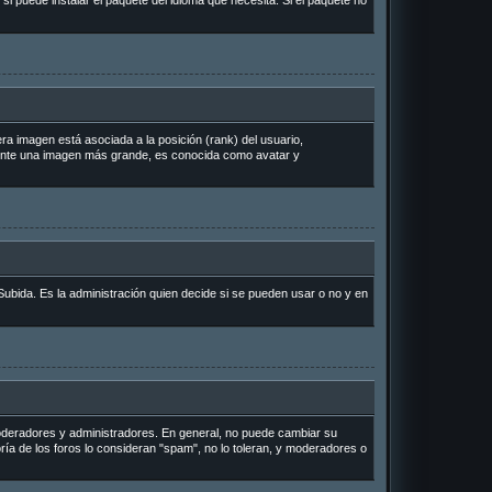
si puede instalar el paquete del idioma que necesita. Si el paquete no
a imagen está asociada a la posición (rank) del usuario,
lmente una imagen más grande, es conocida como avatar y
Subida. Es la administración quien decide si se pueden usar o no y en
 moderadores y administradores. En general, no puede cambiar su
ría de los foros lo consideran "spam", no lo toleran, y moderadores o