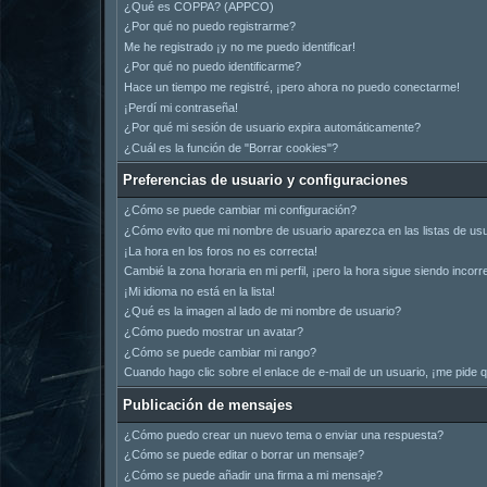
¿Qué es COPPA? (APPCO)
¿Por qué no puedo registrarme?
Me he registrado ¡y no me puedo identificar!
¿Por qué no puedo identificarme?
Hace un tiempo me registré, ¡pero ahora no puedo conectarme!
¡Perdí mi contraseña!
¿Por qué mi sesión de usuario expira automáticamente?
¿Cuál es la función de "Borrar cookies"?
Preferencias de usuario y configuraciones
¿Cómo se puede cambiar mi configuración?
¿Cómo evito que mi nombre de usuario aparezca en las listas de us
¡La hora en los foros no es correcta!
Cambié la zona horaria en mi perfil, ¡pero la hora sigue siendo incorr
¡Mi idioma no está en la lista!
¿Qué es la imagen al lado de mi nombre de usuario?
¿Cómo puedo mostrar un avatar?
¿Cómo se puede cambiar mi rango?
Cuando hago clic sobre el enlace de e-mail de un usuario, ¡me pide q
Publicación de mensajes
¿Cómo puedo crear un nuevo tema o enviar una respuesta?
¿Cómo se puede editar o borrar un mensaje?
¿Cómo se puede añadir una firma a mi mensaje?