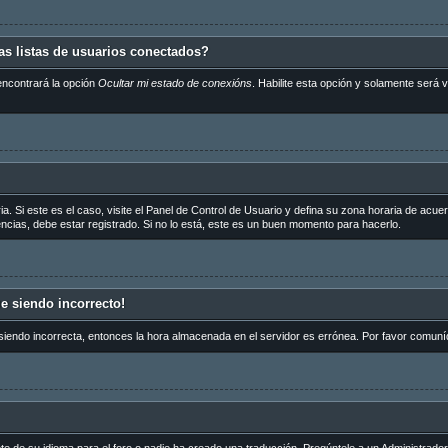
s listas de usuarios conectados?
encontrará la opción
Ocultar mi estado de conexións
. Habilite esta opción y solamente será
a. Si este es el caso, visite el Panel de Control de Usuario y defina su zona horaria de acue
cias, debe estar registrado. Si no lo está, este es un buen momento para hacerlo.
ue siendo incorrecto!
 siendo incorrecta, entonces la hora almacenada en el servidor es errónea. Por favor comuní