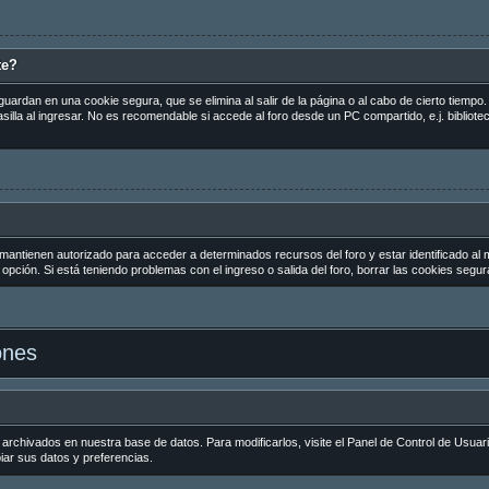
te?
guardan en una cookie segura, que se elimina al salir de la página o al cabo de cierto tiemp
la al ingresar. No es recomendable si accede al foro desde un PC compartido, e.j. biblioteca
 mantienen autorizado para acceder a determinados recursos del foro y estar identificado al
la opción. Si está teniendo problemas con el ingreso o salida del foro, borrar las cookies seg
ones
 archivados en nuestra base de datos. Para modificarlos, visite el Panel de Control de Usuar
biar sus datos y preferencias.