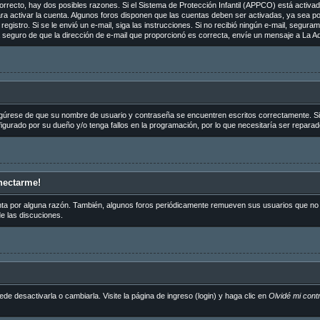
orrecto, hay dos posibles razones. Si el Sistema de Protección Infantil (APPCO) está activado
ra activar la cuenta. Algunos foros disponen que las cuentas deben ser activadas, ya sea p
de registro. Si se le envió un e-mail, siga las instrucciones. Si no recibió ningún e-mail, segu
tá seguro de que la dirección de e-mail que proporcionó es correcta, envíe un mensaje a La Ad
egúrese de que su nombre de usuario y contraseña se encuentren escritos correctamente. S
igurado por su dueño y/o tenga fallos en la programación, por lo que necesitaría ser reparad
nectarme!
nta por alguna razón. También, algunos foros periódicamente remueven sus usuarios que no p
de las discuciones.
 desactivarla o cambiarla. Visite la página de ingreso (login) y haga clic en
Olvidé mi cont