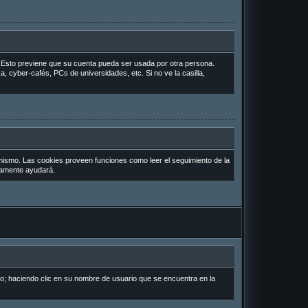
o. Esto previene que su cuenta pueda ser usada por otra persona.
, cyber-cafés, PCs de universidades, etc. Si no ve la casilla,
 mismo. Las cookies proveen funciones como leer el seguimiento de la
uramente ayudará.
io; haciendo clic en su nombre de usuario que se encuentra en la