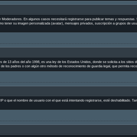
s y Moderadores. En algunos casos necesitará registrarse para publicar temas y respuestas. 
como tener su imagen personalizada (avatar), mensajes privados, suscripción a grupos de us
 13 años del año 1998, es una ley de los Estados Unidos, donde se solicita a los sitios de 
to de los padres o con algún otro método de reconocimiento de guardia legal, que permita reco
 IP o que el nombre de usuario con el que está intentando registrarse, esté deshabilitado. Ta