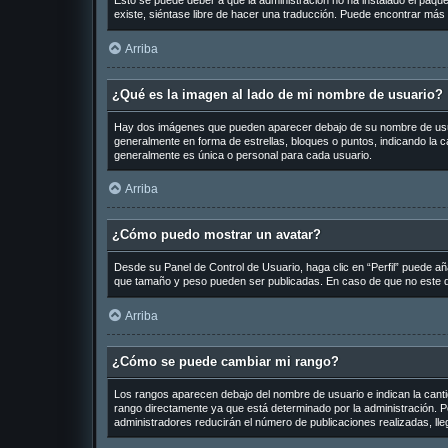
Esto se puede deber a que la administración no ha instalado el paquet
existe, siéntase libre de hacer una traducción. Puede encontrar más 
Arriba
¿Qué es la imagen al lado de mi nombre de usuario?
Hay dos imágenes que pueden aparecer debajo de su nombre de usuario
generalmente en forma de estrellas, bloques o puntos, indicando la
generalmente es única o personal para cada usuario.
Arriba
¿Cómo puedo mostrar un avatar?
Desde su Panel de Control de Usuario, haga clic en “Perfil” puede añ
que tamaño y peso pueden ser publicadas. En caso de que no este di
Arriba
¿Cómo se puede cambiar mi rango?
Los rangos aparecen debajo del nombre de usuario e indican la cantid
rango directamente ya que está determinado por la administración. Po
administradores reducirán el número de publicaciones realizadas, ll