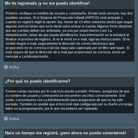
Me he registrado ¡y no me puedo identificar!
Primero, verifique su nombre de usuario y contraseña. Si todo está correcto, hay dos
posibles razones. Si el Sistema de Protección Infantil (APPCO) está activado y
cuando se registró eligió la opción
Soy menor de 13 años
entonces tendrá que seguir
algunas instrucciones que se le darán para activar la cuenta. Algunos foros disponen
que las cuentas deben ser activadas, ya sea por usted mismo o por La
Administración, antes de que pueda identificarse; esta información se le brindará al
finalizar el proceso de registro. Si se le envió un e-mail, siga las instrucciones. Si no
recibió ningún e-mail, seguramente la dirección de correo electrónico que
proporcionó no es correcta o tal vez haya sido capturada por un filtro anti-spam. Si
está seguro de que la dirección de e-mail que proporcionó es correcta, envíe un
mensaje a La Administración.
Arriba
¿Por qué no puedo identificarme?
Existen varias razones por lo cuál esto puede suceder. Primero, asegúrese de que
su nombre de usuario y contraseña se encuentren escritos correctamente. Si lo
están, comuníquese con La Administración para asegurarse de que no ha sido
excluido. También es posible que el foro esté mal configurado por su dueño y/o tenga
fallos en la programación, por lo que necesitaría ser reparado.
Arriba
Hace un tiempo me registré, ¡pero ahora no puedo conectarme!