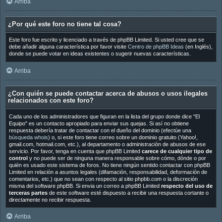
Arriba
¿Por qué este foro no tiene tal cosa?
Este foro fue escrito y licenciado a través de phpBB Limited. Si usted cree que se
debe añadir alguna característica por favor visite
Centro de phpBB Ideas
(en Inglés),
donde se puede votar en ideas existentes o sugerir nuevas características.
Arriba
¿Con quién se puede contactar acerca de abusos o usos ilegales
relacionados con este foro?
Cada uno de los administradores que figuran en la lista del grupo donde dice "El
Equipo" es un contacto apropiado para enviar sus quejas. Si así no obtiene
respuesta debería tratar de contactar con el dueño del dominio (efectúe una
búsqueda whois
) o, si este foro tiene correo sobre un dominio gratuito (Yahoo!,
gmail.com, hotmail.com, etc.), al departamento o administración de abusos de ese
servicio. Por favor, tenga en cuenta que phpBB Limited
carece de cualquier tipo de
control
y no puede ser de ninguna manera responsable sobre cómo, dónde o por
quién es usado este sistema de foros. No tiene ningún sentido contactar con phpBB
Limited en relación a asuntos legales (difamación, responsabilidad, deformación de
comentarios, etc.) que no sean con respecto al sitio phpbb.com o la discreción
misma del software phpBB. Si envia un correo a phpBB Limited
respecto del uso de
terceras partes
de este software esté dispuesto a recibir una respuesta cortante o
directamente no recibir respuesta.
Arriba