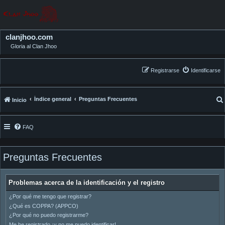
clanjhoo.com
Gloria al Clan Jhoo
Registrarse
Identificarse
Índice general
Preguntas Frecuentes
Inicio
FAQ
Preguntas Frecuentes
Problemas acerca de la identificación y el registro
¿Por qué me tengo que registrar?
¿Qué es COPPA? (APPCO)
¿Por qué no puedo registrarme?
Me he registrado ¡y no me puedo identificar!