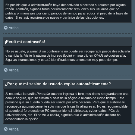
Es posible que la administración haya desactivado o borrado su cuenta por alguna
razón. También, algunos foros periódicamente remueven sus usuarios que no
publicaron mensajes por cierto periodo de tiempo para reducir el peso de la base de
datos. Si es así, registrese de nuevo y participe de las discuciones.
Arriba
¡Perdí mi contraseña!
No se asuste, ¡calma! Si su contraseña no puede ser recuperada puede desactivarla
o cambiarla. Visite la página de ingreso (login) y haga clic en
Olvidé mi contraseña
.
Siga las instrucciones y estará identificado nuevamente en muy poco tiempo.
Arriba
¿Por qué mi sesión de usuario expira automáticamente?
Si no activa la casilla
Recordar
cuando ingresa al foro, sus datos se guardan en una
cookie segura, que se elimina al salir de la página o al cabo de cierto tiempo. Esto
previene que su cuenta pueda ser usada por otra persona. Para que el sistema le
reconozca automáticamente solo marque la casilla al ingresar. No es recomendable
si accede al foro desde un PC compartido, e.j. biblioteca, cyber-cafés, PCs de
universidades, etc. Si no ve la casilla, significa que la administración del foro ha
deshabilitado la opción.
Arriba