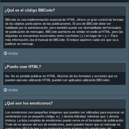
¿Qué es el código BBCode?
BBcode es una implementación especial de HTML, ofrece un gran control de formato
de los objetos particulares de las publicaciones. El uso de BBCode debe ser
habilitado por la administración, pero también puede ser deshabilitado del formulario
de publicación de mensajes. BBCode asimismo es similar en estilo al HTML, pero las
etiquetas se encuentran encerrados entre corchetes [ y ] en lugar de < y >. Para
más información, lea el manual de BBCode. El enlace aparece cada vez que va a
publicar un mensaje.
Arriba
¿Puedo usar HTML?
No. No es posible publicar en HTML. Muchos de los formatos y acciones que se
pueden ejecutar utilizando HTML pueden ser aplicados utilizando BBCodes.
Arriba
¿Qué son los emoticonos?
Los emoticonos son pequeñas imágenes que pueden ser utilizadas para expresar un
sentimiento con un pequeño código, e.j. :) denota felicidad, mientras que :( denota
tristeza. La lista completa de emoticones puede verse en el formulario de publicación.
Trate de no abusar del uso de emoticonos, pues pueden hacer que un mensaje se
vuelva muy difícil de leer y un moderador borre el tema o los emoticones del