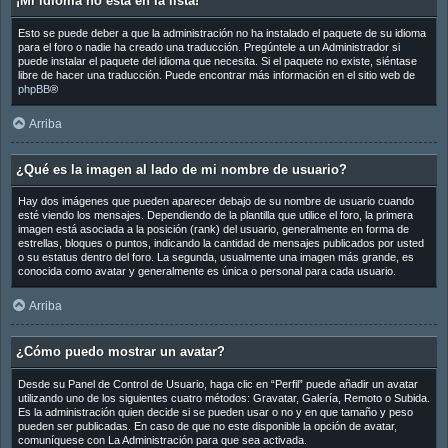
¡Mi idioma no está en la lista!
Esto se puede deber a que la administración no ha instalado el paquete de su idioma
para el foro o nadie ha creado una traducción. Pregúntele a un Administrador si
puede instalar el paquete del idioma que necesita. Si el paquete no existe, siéntase
libre de hacer una traducción. Puede encontrar más información en el sitio web de
phpBB
®
Arriba
¿Qué es la imagen al lado de mi nombre de usuario?
Hay dos imágenes que pueden aparecer debajo de su nombre de usuario cuando
esté viendo los mensajes. Dependiendo de la plantilla que utilice el foro, la primera
imagen está asociada a la posición (rank) del usuario, generalmente en forma de
estrellas, bloques o puntos, indicando la cantidad de mensajes publicados por usted
o su estatus dentro del foro. La segunda, usualmente una imagen más grande, es
conocida como avatar y generalmente es única o personal para cada usuario.
Arriba
¿Cómo puedo mostrar un avatar?
Desde su Panel de Control de Usuario, haga clic en “Perfil” puede añadir un avatar
utilizando uno de los siguientes cuatro métodos: Gravatar, Galería, Remoto o Subida.
Es la administración quien decide si se pueden usar o no y en que tamaño y peso
pueden ser publicadas. En caso de que no este disponible la opción de avatar,
comuníquese con La Administración para que sea activada.