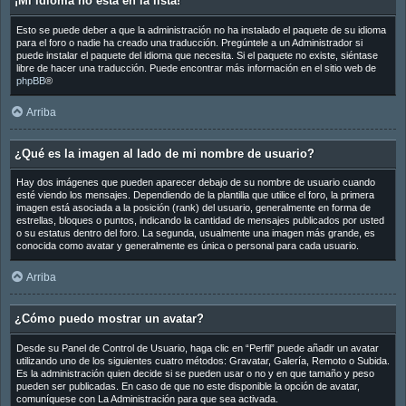
¡Mi idioma no está en la lista!
Esto se puede deber a que la administración no ha instalado el paquete de su idioma
para el foro o nadie ha creado una traducción. Pregúntele a un Administrador si
puede instalar el paquete del idioma que necesita. Si el paquete no existe, siéntase
libre de hacer una traducción. Puede encontrar más información en el sitio web de
phpBB
®
Arriba
¿Qué es la imagen al lado de mi nombre de usuario?
Hay dos imágenes que pueden aparecer debajo de su nombre de usuario cuando
esté viendo los mensajes. Dependiendo de la plantilla que utilice el foro, la primera
imagen está asociada a la posición (rank) del usuario, generalmente en forma de
estrellas, bloques o puntos, indicando la cantidad de mensajes publicados por usted
o su estatus dentro del foro. La segunda, usualmente una imagen más grande, es
conocida como avatar y generalmente es única o personal para cada usuario.
Arriba
¿Cómo puedo mostrar un avatar?
Desde su Panel de Control de Usuario, haga clic en “Perfil” puede añadir un avatar
utilizando uno de los siguientes cuatro métodos: Gravatar, Galería, Remoto o Subida.
Es la administración quien decide si se pueden usar o no y en que tamaño y peso
pueden ser publicadas. En caso de que no este disponible la opción de avatar,
comuníquese con La Administración para que sea activada.