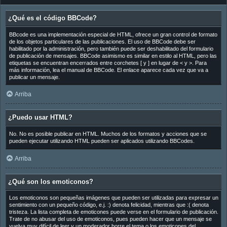
¿Qué es el código BBCode?
BBcode es una implementación especial de HTML, ofrece un gran control de formato
de los objetos particulares de las publicaciones. El uso de BBCode debe ser
habilitado por la administración, pero también puede ser deshabilitado del formulario
de publicación de mensajes. BBCode asimismo es similar en estilo al HTML, pero las
etiquetas se encuentran encerrados entre corchetes [ y ] en lugar de < y >. Para
más información, lea el manual de BBCode. El enlace aparece cada vez que va a
publicar un mensaje.
Arriba
¿Puedo usar HTML?
No. No es posible publicar en HTML. Muchos de los formatos y acciones que se
pueden ejecutar utilizando HTML pueden ser aplicados utilizando BBCodes.
Arriba
¿Qué son los emoticonos?
Los emoticonos son pequeñas imágenes que pueden ser utilizadas para expresar un
sentimiento con un pequeño código, e.j. :) denota felicidad, mientras que :( denota
tristeza. La lista completa de emoticones puede verse en el formulario de publicación.
Trate de no abusar del uso de emoticonos, pues pueden hacer que un mensaje se
vuelva muy difícil de leer y un moderador borre el tema o los emoticones del