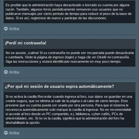
Es posible que la administración haya desactivado o borrado su cuenta por alguna
razón. También, algunos foros periódicamente remueven sus usuarios que no
publicaron mensajes por cierto periodo de tiempo para reducir el peso de la base de
datos. Si es así, registrese de nuevo y participe de las discuciones.
Arriba
¡Perdí mi contraseña!
No se asuste, ¡calma! Si su contraseña no puede ser recuperada puede desactivarla
o cambiarla. Visite la página de ingreso (login) y haga clic en
Olvidé mi contraseña
.
Siga las instrucciones y estará identificado nuevamente en muy poco tiempo.
Arriba
¿Por qué mi sesión de usuario expira automáticamente?
Si no activa la casilla
Recordar
cuando ingresa al foro, sus datos se guardan en una
cookie segura, que se elimina al salir de la página o al cabo de cierto tiempo. Esto
previene que su cuenta pueda ser usada por otra persona. Para que el sistema le
reconozca automáticamente solo marque la casilla al ingresar. No es recomendable
si accede al foro desde un PC compartido, e.j. biblioteca, cyber-cafés, PCs de
universidades, etc. Si no ve la casilla, significa que la administración del foro ha
deshabilitado la opción.
Arriba