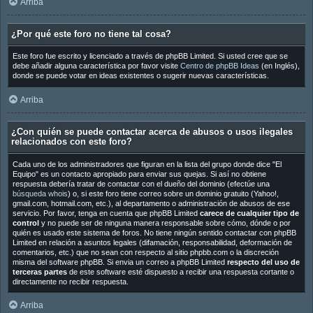
Arriba
¿Por qué este foro no tiene tal cosa?
Este foro fue escrito y licenciado a través de phpBB Limited. Si usted cree que se
debe añadir alguna característica por favor visite
Centro de phpBB Ideas
(en Inglés),
donde se puede votar en ideas existentes o sugerir nuevas características.
Arriba
¿Con quién se puede contactar acerca de abusos o usos ilegales
relacionados con este foro?
Cada uno de los administradores que figuran en la lista del grupo donde dice "El
Equipo" es un contacto apropiado para enviar sus quejas. Si así no obtiene
respuesta debería tratar de contactar con el dueño del dominio (efectúe una
búsqueda whois
) o, si este foro tiene correo sobre un dominio gratuito (Yahoo!,
gmail.com, hotmail.com, etc.), al departamento o administración de abusos de ese
servicio. Por favor, tenga en cuenta que phpBB Limited
carece de cualquier tipo de
control
y no puede ser de ninguna manera responsable sobre cómo, dónde o por
quién es usado este sistema de foros. No tiene ningún sentido contactar con phpBB
Limited en relación a asuntos legales (difamación, responsabilidad, deformación de
comentarios, etc.) que no sean con respecto al sitio phpbb.com o la discreción
misma del software phpBB. Si envia un correo a phpBB Limited
respecto del uso de
terceras partes
de este software esté dispuesto a recibir una respuesta cortante o
directamente no recibir respuesta.
Arriba