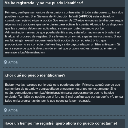
Me he registrado ¡y no me puedo identificar!
Primero, verifique su nombre de usuario y contraseña. Si todo está correcto, hay dos
posibles razones. Si el Sistema de Protección Infantil (APPCO) está activado y
cuando se registró eligió la opción
Soy menor de 13 años
entonces tendrá que seguir
algunas instrucciones que se le darán para activar la cuenta. Algunos foros disponen
que las cuentas deben ser activadas, ya sea por usted mismo o por La
Administración, antes de que pueda identificarse; esta información se le brindará al
finalizar el proceso de registro. Si se le envió un e-mail, siga las instrucciones. Si no
recibió ningún e-mail, seguramente la dirección de correo electrónico que
proporcionó no es correcta o tal vez haya sido capturada por un filtro anti-spam. Si
está seguro de que la dirección de e-mail que proporcionó es correcta, envíe un
mensaje a La Administración.
Arriba
¿Por qué no puedo identificarme?
Existen varias razones por lo cuál esto puede suceder. Primero, asegúrese de que
su nombre de usuario y contraseña se encuentren escritos correctamente. Si lo
están, comuníquese con La Administración para asegurarse de que no ha sido
excluido. También es posible que el foro esté mal configurado por su dueño y/o tenga
fallos en la programación, por lo que necesitaría ser reparado.
Arriba
Hace un tiempo me registré, ¡pero ahora no puedo conectarme!