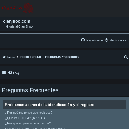
clanjhoo.com
Gloria al Clan Jhoo
Registrarse
Identificarse
Índice general
Preguntas Frecuentes
Inicio
FAQ
Preguntas Frecuentes
Problemas acerca de la identificación y el registro
¿Por qué me tengo que registrar?
¿Qué es COPPA? (APPCO)
¿Por qué no puedo registrarme?
Me he registrado ¡y no me puedo identificar!