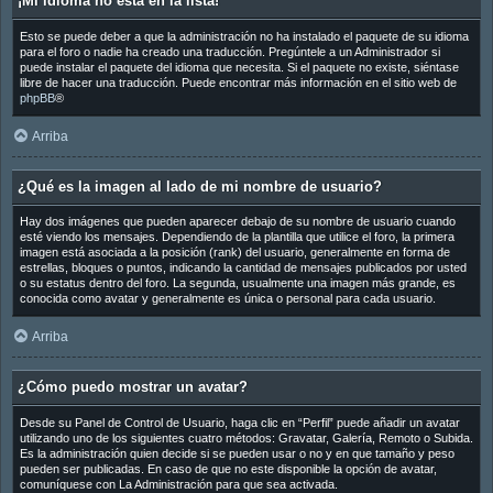
¡Mi idioma no está en la lista!
Esto se puede deber a que la administración no ha instalado el paquete de su idioma
para el foro o nadie ha creado una traducción. Pregúntele a un Administrador si
puede instalar el paquete del idioma que necesita. Si el paquete no existe, siéntase
libre de hacer una traducción. Puede encontrar más información en el sitio web de
phpBB
®
Arriba
¿Qué es la imagen al lado de mi nombre de usuario?
Hay dos imágenes que pueden aparecer debajo de su nombre de usuario cuando
esté viendo los mensajes. Dependiendo de la plantilla que utilice el foro, la primera
imagen está asociada a la posición (rank) del usuario, generalmente en forma de
estrellas, bloques o puntos, indicando la cantidad de mensajes publicados por usted
o su estatus dentro del foro. La segunda, usualmente una imagen más grande, es
conocida como avatar y generalmente es única o personal para cada usuario.
Arriba
¿Cómo puedo mostrar un avatar?
Desde su Panel de Control de Usuario, haga clic en “Perfil” puede añadir un avatar
utilizando uno de los siguientes cuatro métodos: Gravatar, Galería, Remoto o Subida.
Es la administración quien decide si se pueden usar o no y en que tamaño y peso
pueden ser publicadas. En caso de que no este disponible la opción de avatar,
comuníquese con La Administración para que sea activada.