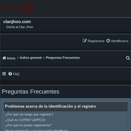
clanjhoo.com
Gloria al Clan Jhoo
Registrarse
Identificarse
Índice general
Preguntas Frecuentes
Inicio
FAQ
Preguntas Frecuentes
Problemas acerca de la identificación y el registro
¿Por qué me tengo que registrar?
¿Qué es COPPA? (APPCO)
¿Por qué no puedo registrarme?
Me he registrado ¡y no me puedo identificar!