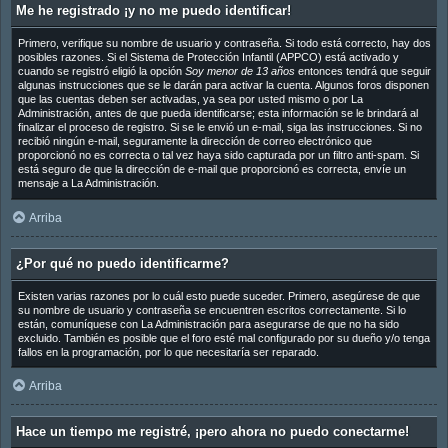
Me he registrado ¡y no me puedo identificar!
Primero, verifique su nombre de usuario y contraseña. Si todo está correcto, hay dos
posibles razones. Si el Sistema de Protección Infantil (APPCO) está activado y
cuando se registró eligió la opción
Soy menor de 13 años
entonces tendrá que seguir
algunas instrucciones que se le darán para activar la cuenta. Algunos foros disponen
que las cuentas deben ser activadas, ya sea por usted mismo o por La
Administración, antes de que pueda identificarse; esta información se le brindará al
finalizar el proceso de registro. Si se le envió un e-mail, siga las instrucciones. Si no
recibió ningún e-mail, seguramente la dirección de correo electrónico que
proporcionó no es correcta o tal vez haya sido capturada por un filtro anti-spam. Si
está seguro de que la dirección de e-mail que proporcionó es correcta, envíe un
mensaje a La Administración.
Arriba
¿Por qué no puedo identificarme?
Existen varias razones por lo cuál esto puede suceder. Primero, asegúrese de que
su nombre de usuario y contraseña se encuentren escritos correctamente. Si lo
están, comuníquese con La Administración para asegurarse de que no ha sido
excluido. También es posible que el foro esté mal configurado por su dueño y/o tenga
fallos en la programación, por lo que necesitaría ser reparado.
Arriba
Hace un tiempo me registré, ¡pero ahora no puedo conectarme!