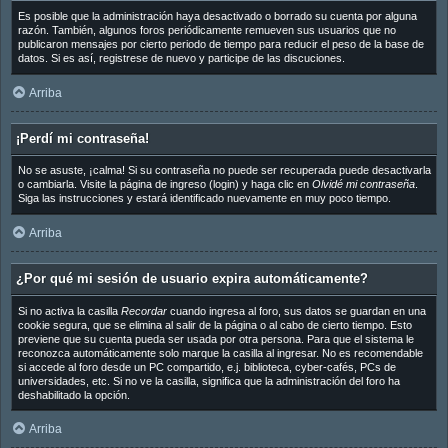
Es posible que la administración haya desactivado o borrado su cuenta por alguna
razón. También, algunos foros periódicamente remueven sus usuarios que no
publicaron mensajes por cierto periodo de tiempo para reducir el peso de la base de
datos. Si es así, registrese de nuevo y participe de las discuciones.
Arriba
¡Perdí mi contraseña!
No se asuste, ¡calma! Si su contraseña no puede ser recuperada puede desactivarla
o cambiarla. Visite la página de ingreso (login) y haga clic en
Olvidé mi contraseña
.
Siga las instrucciones y estará identificado nuevamente en muy poco tiempo.
Arriba
¿Por qué mi sesión de usuario expira automáticamente?
Si no activa la casilla
Recordar
cuando ingresa al foro, sus datos se guardan en una
cookie segura, que se elimina al salir de la página o al cabo de cierto tiempo. Esto
previene que su cuenta pueda ser usada por otra persona. Para que el sistema le
reconozca automáticamente solo marque la casilla al ingresar. No es recomendable
si accede al foro desde un PC compartido, e.j. biblioteca, cyber-cafés, PCs de
universidades, etc. Si no ve la casilla, significa que la administración del foro ha
deshabilitado la opción.
Arriba