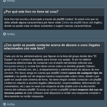
Arriba
¿Por qué este foro no tiene tal cosa?
Este foro fue escrito y licenciado a través de phpBB Limited. Si usted cree que se
debe añadir alguna característica por favor visite
Centro de phpBB Ideas
(en Inglés),
donde se puede votar en ideas existentes o sugerir nuevas características.
Arriba
¿Con quién se puede contactar acerca de abusos o usos ilegales
relacionados con este foro?
Cada uno de los administradores que figuran en la lista del grupo donde dice "El
Equipo" es un contacto apropiado para enviar sus quejas. Si así no obtiene
respuesta debería tratar de contactar con el dueño del dominio (efectúe una
búsqueda whois
) o, si este foro tiene correo sobre un dominio gratuito (Yahoo!,
gmail.com, hotmail.com, etc.), al departamento o administración de abusos de ese
servicio. Por favor, tenga en cuenta que phpBB Limited
carece de cualquier tipo de
control
y no puede ser de ninguna manera responsable sobre cómo, dónde o por
quién es usado este sistema de foros. No tiene ningún sentido contactar con phpBB
Limited en relación a asuntos legales (difamación, responsabilidad, deformación de
comentarios, etc.) que no sean con respecto al sitio phpbb.com o la discreción
misma del software phpBB. Si envia un correo a phpBB Limited
respecto del uso de
terceras partes
de este software esté dispuesto a recibir una respuesta cortante o
directamente no recibir respuesta.
Arriba