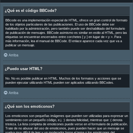
¿Qué es el código BBCode?
BBcode es una implementación especial de HTML, ofrece un gran control de formato
de los objetos particulares de las publicaciones. El uso de BBCode debe ser
habilitado por la administración, pero también puede ser deshabilitado del formulario
de publicación de mensajes. BBCode asimismo es similar en estilo al HTML, pero las
etiquetas se encuentran encerrados entre corchetes [ y ] en lugar de < y >. Para
más información, lea el manual de BBCode. El enlace aparece cada vez que va a
publicar un mensaje.
Arriba
¿Puedo usar HTML?
No. No es posible publicar en HTML. Muchos de los formatos y acciones que se
pueden ejecutar utilizando HTML pueden ser aplicados utilizando BBCodes.
Arriba
¿Qué son los emoticonos?
Los emoticonos son pequeñas imágenes que pueden ser utilizadas para expresar un
sentimiento con un pequeño código, e.j. :) denota felicidad, mientras que :( denota
tristeza. La lista completa de emoticones puede verse en el formulario de publicación.
Trate de no abusar del uso de emoticonos, pues pueden hacer que un mensaje se
vuelva muy difícil de leer y un moderador borre el tema o los emoticones del