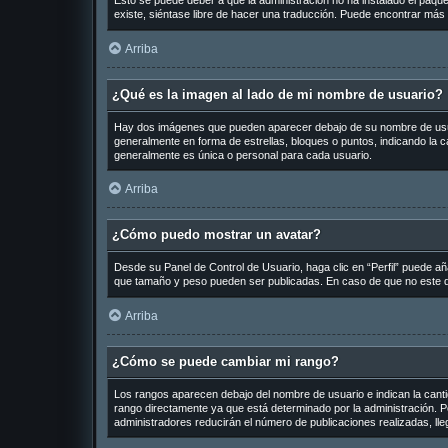
Esto se puede deber a que la administración no ha instalado el paquet
existe, siéntase libre de hacer una traducción. Puede encontrar más 
Arriba
¿Qué es la imagen al lado de mi nombre de usuario?
Hay dos imágenes que pueden aparecer debajo de su nombre de usuario
generalmente en forma de estrellas, bloques o puntos, indicando la
generalmente es única o personal para cada usuario.
Arriba
¿Cómo puedo mostrar un avatar?
Desde su Panel de Control de Usuario, haga clic en “Perfil” puede añ
que tamaño y peso pueden ser publicadas. En caso de que no este di
Arriba
¿Cómo se puede cambiar mi rango?
Los rangos aparecen debajo del nombre de usuario e indican la cantid
rango directamente ya que está determinado por la administración. Po
administradores reducirán el número de publicaciones realizadas, ll