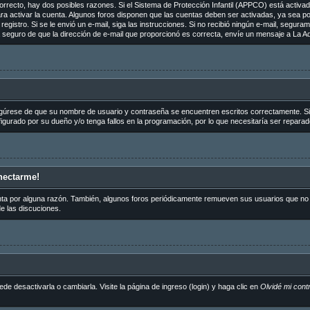
orrecto, hay dos posibles razones. Si el Sistema de Protección Infantil (APPCO) está activado
ra activar la cuenta. Algunos foros disponen que las cuentas deben ser activadas, ya sea p
de registro. Si se le envió un e-mail, siga las instrucciones. Si no recibió ningún e-mail, segu
tá seguro de que la dirección de e-mail que proporcionó es correcta, envíe un mensaje a La Ad
egúrese de que su nombre de usuario y contraseña se encuentren escritos correctamente. S
igurado por su dueño y/o tenga fallos en la programación, por lo que necesitaría ser reparad
nectarme!
nta por alguna razón. También, algunos foros periódicamente remueven sus usuarios que no p
de las discuciones.
 desactivarla o cambiarla. Visite la página de ingreso (login) y haga clic en
Olvidé mi cont