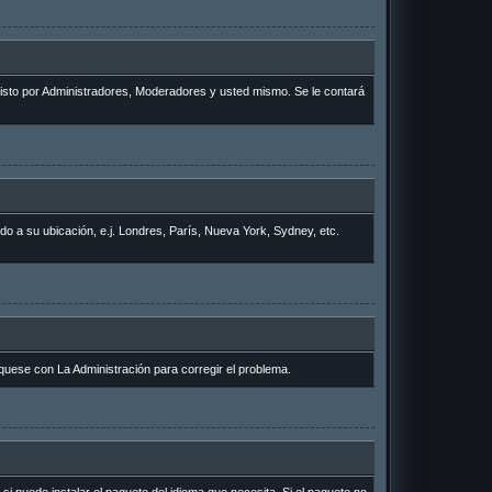
 visto por Administradores, Moderadores y usted mismo. Se le contará
rdo a su ubicación, e.j. Londres, París, Nueva York, Sydney, etc.
quese con La Administración para corregir el problema.