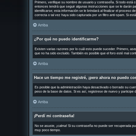
Primero, verifique su nombre de usuario y contraseña. Si todo está c
entonces tendrá que seguir algunas instrucciones que se le darán pa
identificarse; esta información se le brindará al finalizar el proceso 
correcta o tal vez haya sido capturada por un filtro anti-spam. Si es
Arriba
¿Por qué no puedo identificarme?
Existen varias razones por lo cuál esto puede suceder. Primero, as
que no ha sido excluido. También es posible que el foro esté mal conf
Arriba
Hace un tiempo me registré, ¡pero ahora no puedo co
Es posible que la administración haya desactivado o borrado su cue
peso de la base de datos. Si es así, registrese de nuevo y participe 
Arriba
¡Perdí mi contraseña!
No se asuste, ¡calma! Si su contraseña no puede ser recuperada puede
muy poco tiempo.