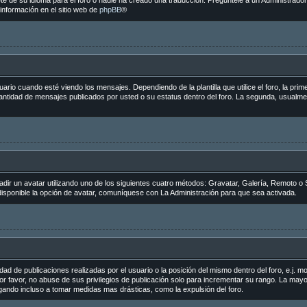
e de su idioma para el foro o nadie ha creado una traducción. Pregúntele a un Administrador 
información en el sitio web de
phpBB
®
 cuando esté viendo los mensajes. Dependiendo de la plantilla que utilice el foro, la primer
 cantidad de mensajes publicados por usted o su estatus dentro del foro. La segunda, usua
adir un avatar utilizando uno de los siguientes cuatro métodos: Gravatar, Galería, Remoto o 
sponible la opción de avatar, comuníquese con La Administración para que sea activada.
ad de publicaciones realizadas por el usuario o la posición del mismo dentro del foro, e.j.
r favor, no abuse de sus privilegios de publicación solo para incrementar su rango. La mayo
egando incluso a tomar medidas mas drásticas, como la expulsión del foro.