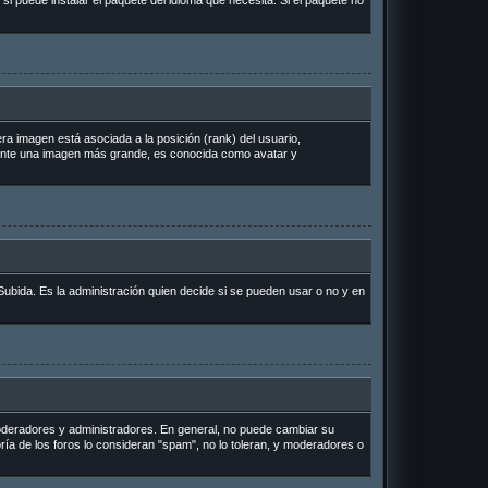
si puede instalar el paquete del idioma que necesita. Si el paquete no
a imagen está asociada a la posición (rank) del usuario,
lmente una imagen más grande, es conocida como avatar y
Subida. Es la administración quien decide si se pueden usar o no y en
 moderadores y administradores. En general, no puede cambiar su
ría de los foros lo consideran "spam", no lo toleran, y moderadores o