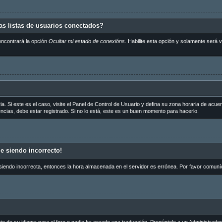
s listas de usuarios conectados?
encontrará la opción
Ocultar mi estado de conexións
. Habilite esta opción y solamente será
a. Si este es el caso, visite el Panel de Control de Usuario y defina su zona horaria de acue
cias, debe estar registrado. Si no lo está, este es un buen momento para hacerlo.
ue siendo incorrecto!
 siendo incorrecta, entonces la hora almacenada en el servidor es errónea. Por favor comuní