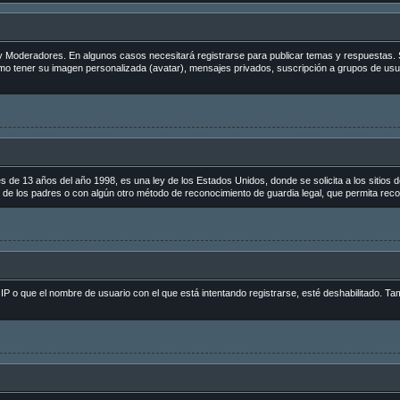
s y Moderadores. En algunos casos necesitará registrarse para publicar temas y respuestas. 
como tener su imagen personalizada (avatar), mensajes privados, suscripción a grupos de us
 13 años del año 1998, es una ley de los Estados Unidos, donde se solicita a los sitios de 
to de los padres o con algún otro método de reconocimiento de guardia legal, que permita reco
 IP o que el nombre de usuario con el que está intentando registrarse, esté deshabilitado. Ta