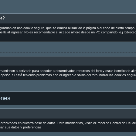
te?
guardan en una cookie segura, que se elimina al salir de la página o al cabo de cierto tiemp
la al ingresar. No es recomendable si accede al foro desde un PC compartido, e.j. biblioteca
 mantienen autorizado para acceder a determinados recursos del foro y estar identificado al
la opción. Si está teniendo problemas con el ingreso o salida del foro, borrar las cookies seg
ones
 archivados en nuestra base de datos. Para modificarlos, visite el Panel de Control de Usuar
biar sus datos y preferencias.