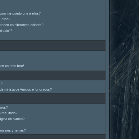
omo me puedo unir a ellos?
Grupo?
ecen en diferentes colores?
minado"?
en en este foro!
s?
e mi lista de Amigos e Ignorados?
oros?
 resultado?
gina en blanco?
ensajes y temas?