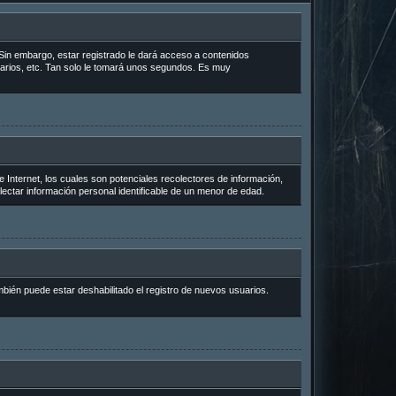
Sin embargo, estar registrado le dará acceso a contenidos
uarios, etc. Tan solo le tomará unos segundos. Es muy
Internet, los cuales son potenciales recolectores de información,
lectar información personal identificable de un menor de edad.
mbién puede estar deshabilitado el registro de nuevos usuarios.