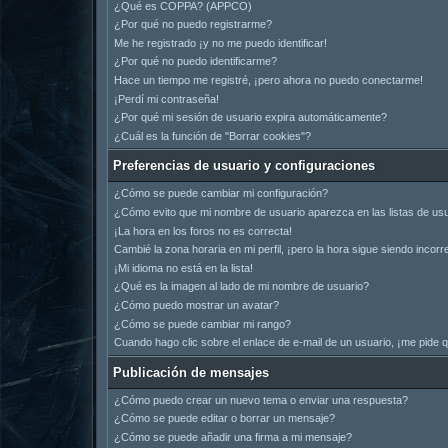
¿Qué es COPPA? (APPCO)
¿Por qué no puedo registrarme?
Me he registrado ¡y no me puedo identificar!
¿Por qué no puedo identificarme?
Hace un tiempo me registré, ¡pero ahora no puedo conectarme!
¡Perdí mi contraseña!
¿Por qué mi sesión de usuario expira automáticamente?
¿Cuál es la función de "Borrar cookies"?
Preferencias de usuario y configuraciones
¿Cómo se puede cambiar mi configuración?
¿Cómo evito que mi nombre de usuario aparezca en las listas de us
¡La hora en los foros no es correcta!
Cambié la zona horaria en mi perfil, ¡pero la hora sigue siendo incorr
¡Mi idioma no está en la lista!
¿Qué es la imagen al lado de mi nombre de usuario?
¿Cómo puedo mostrar un avatar?
¿Cómo se puede cambiar mi rango?
Cuando hago clic sobre el enlace de e-mail de un usuario, ¡me pide q
Publicación de mensajes
¿Cómo puedo crear un nuevo tema o enviar una respuesta?
¿Cómo se puede editar o borrar un mensaje?
¿Cómo se puede añadir una firma a mi mensaje?