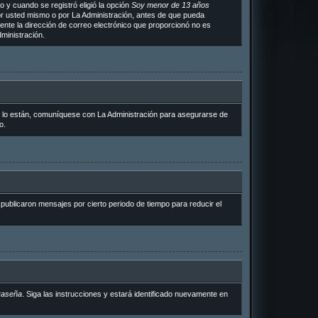
 y cuando se registró eligió la opción
Soy menor de 13 años
or usted mismo o por La Administración, antes de que pueda
ramente la dirección de correo electrónico que proporcionó no es
ministración.
i lo están, comuníquese con La Administración para asegurarse de
o.
ublicaron mensajes por cierto periodo de tiempo para reducir el
raseña
. Siga las instrucciones y estará identificado nuevamente en