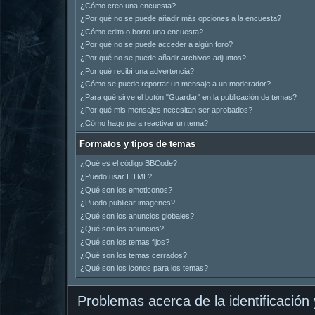
¿Cómo creo una encuesta?
¿Por qué no se puede añadir más opciones a la encuesta?
¿Cómo edito o borro una encuesta?
¿Por qué no se puede acceder a algún foro?
¿Por qué no se puede añadir archivos adjuntos?
¿Por qué recibí una advertencia?
¿Cómo se puede reportar un mensaje a un moderador?
¿Para qué sirve el botón "Guardar" en la publicación de temas?
¿Por qué mis mensajes necesitan ser aprobados?
¿Cómo hago para reactivar un tema?
Formatos y tipos de temas
¿Qué es el código BBCode?
¿Puedo usar HTML?
¿Qué son los emoticonos?
¿Puedo publicar imagenes?
¿Qué son los anuncios globales?
¿Qué son los anuncios?
¿Qué son los temas fijos?
¿Qué son los temas cerrados?
¿Qué son los iconos para los temas?
Problemas acerca de la identificación y