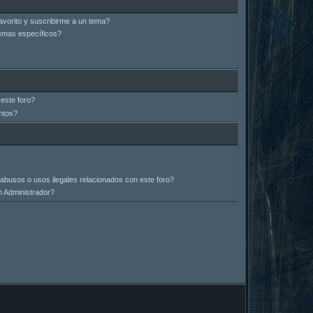
avorito y suscribirme a un tema?
emas específicos?
este foro?
ntos?
abusos o usos ilegales relacionados con este foro?
 Administrador?