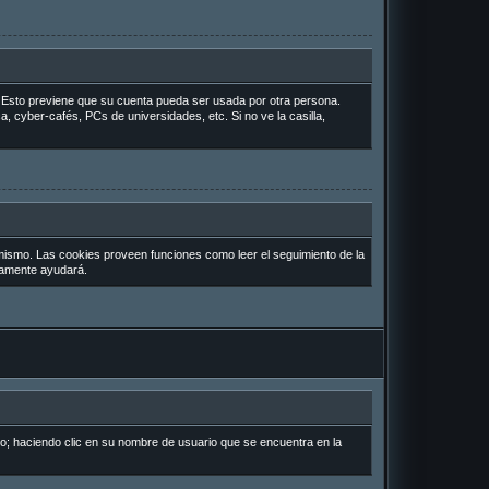
o. Esto previene que su cuenta pueda ser usada por otra persona.
, cyber-cafés, PCs de universidades, etc. Si no ve la casilla,
 mismo. Las cookies proveen funciones como leer el seguimiento de la
uramente ayudará.
io; haciendo clic en su nombre de usuario que se encuentra en la