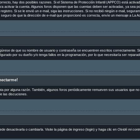
orrecto, hay dos posibles razones. Si el Sistema de Protección Infantil (APPCO) está activado
ra activar la cuenta. Algunos foros disponen que las cuentas deben ser activadas, ya sea p
de registro. Si se le envió un e-mail, siga las instrucciones. Si no recibió ningún e-mail, segu
tá seguro de que la dirección de e-mail que proporcionó es correcta, envíe un mensaje a La Ad
egúrese de que su nombre de usuario y contraseña se encuentren escritos correctamente. S
igurado por su dueño y/o tenga fallos en la programación, por lo que necesitaría ser reparad
nectarme!
nta por alguna razón. También, algunos foros periódicamente remueven sus usuarios que no p
de las discuciones.
 desactivarla o cambiarla. Visite la página de ingreso (login) y haga clic en
Olvidé mi cont