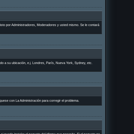
 visto por Administradores, Moderadores y usted mismo. Se le contará
rdo a su ubicación, e.j. Londres, París, Nueva York, Sydney, etc.
quese con La Administración para corregir el problema.