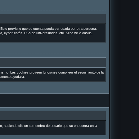
o. Esto previene que su cuenta pueda ser usada por otra persona.
, cyber-cafés, PCs de universidades, etc. Si no ve la casilla,
 mismo. Las cookies proveen funciones como leer el seguimiento de la
uramente ayudará.
io; haciendo clic en su nombre de usuario que se encuentra en la