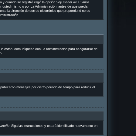
 y cuando se registró eligió la opción
Soy menor de 13 años
or usted mismo o por La Administración, antes de que pueda
ramente la dirección de correo electrónico que proporcionó no es
ministración.
i lo están, comuníquese con La Administración para asegurarse de
o.
ublicaron mensajes por cierto periodo de tiempo para reducir el
raseña
. Siga las instrucciones y estará identificado nuevamente en