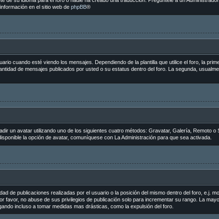
e de su idioma para el foro o nadie ha creado una traducción. Pregúntele a un Administrador 
información en el sitio web de
phpBB
®
 cuando esté viendo los mensajes. Dependiendo de la plantilla que utilice el foro, la primer
 cantidad de mensajes publicados por usted o su estatus dentro del foro. La segunda, usua
adir un avatar utilizando uno de los siguientes cuatro métodos: Gravatar, Galería, Remoto o 
sponible la opción de avatar, comuníquese con La Administración para que sea activada.
ad de publicaciones realizadas por el usuario o la posición del mismo dentro del foro, e.j.
r favor, no abuse de sus privilegios de publicación solo para incrementar su rango. La mayo
egando incluso a tomar medidas mas drásticas, como la expulsión del foro.