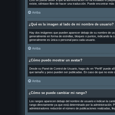
Esto se puede deber a que la administración no ha instalado el paquet
existe, siéntase libre de hacer una traducción. Puede encontrar más 
Arriba
¿Qué es la imagen al lado de mi nombre de usuario?
Hay dos imágenes que pueden aparecer debajo de su nombre de usuario
generalmente en forma de estrellas, bloques o puntos, indicando la
generalmente es única o personal para cada usuario.
Arriba
¿Cómo puedo mostrar un avatar?
Desde su Panel de Control de Usuario, haga clic en “Perfil” puede añ
que tamaño y peso pueden ser publicadas. En caso de que no este di
Arriba
¿Cómo se puede cambiar mi rango?
Los rangos aparecen debajo del nombre de usuario e indican la cantid
rango directamente ya que está determinado por la administración. Po
administradores reducirán el número de publicaciones realizadas, ll