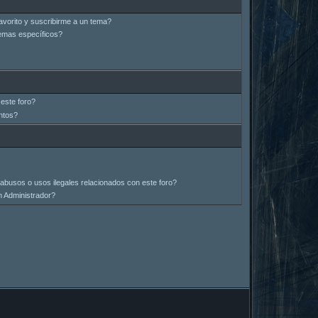
avorito y suscribirme a un tema?
emas específicos?
este foro?
ntos?
abusos o usos ilegales relacionados con este foro?
 Administrador?