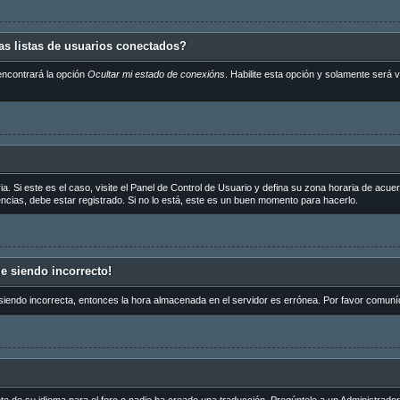
s listas de usuarios conectados?
encontrará la opción
Ocultar mi estado de conexións
. Habilite esta opción y solamente será
a. Si este es el caso, visite el Panel de Control de Usuario y defina su zona horaria de acue
cias, debe estar registrado. Si no lo está, este es un buen momento para hacerlo.
ue siendo incorrecto!
 siendo incorrecta, entonces la hora almacenada en el servidor es errónea. Por favor comuní