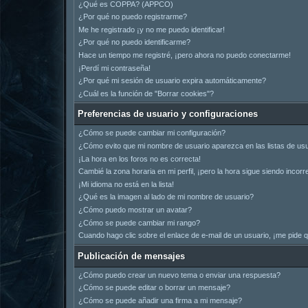
¿Qué es COPPA? (APPCO)
¿Por qué no puedo registrarme?
Me he registrado ¡y no me puedo identificar!
¿Por qué no puedo identificarme?
Hace un tiempo me registré, ¡pero ahora no puedo conectarme!
¡Perdí mi contraseña!
¿Por qué mi sesión de usuario expira automáticamente?
¿Cuál es la función de "Borrar cookies"?
Preferencias de usuario y configuraciones
¿Cómo se puede cambiar mi configuración?
¿Cómo evito que mi nombre de usuario aparezca en las listas de us
¡La hora en los foros no es correcta!
Cambié la zona horaria en mi perfil, ¡pero la hora sigue siendo incorr
¡Mi idioma no está en la lista!
¿Qué es la imagen al lado de mi nombre de usuario?
¿Cómo puedo mostrar un avatar?
¿Cómo se puede cambiar mi rango?
Cuando hago clic sobre el enlace de e-mail de un usuario, ¡me pide q
Publicación de mensajes
¿Cómo puedo crear un nuevo tema o enviar una respuesta?
¿Cómo se puede editar o borrar un mensaje?
¿Cómo se puede añadir una firma a mi mensaje?