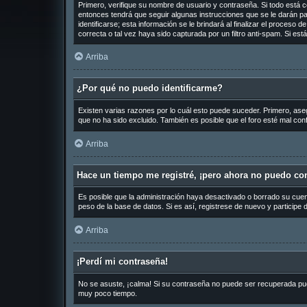
Primero, verifique su nombre de usuario y contraseña. Si todo está c
entonces tendrá que seguir algunas instrucciones que se le darán pa
identificarse; esta información se le brindará al finalizar el proceso 
correcta o tal vez haya sido capturada por un filtro anti-spam. Si es
Arriba
¿Por qué no puedo identificarme?
Existen varias razones por lo cuál esto puede suceder. Primero, as
que no ha sido excluido. También es posible que el foro esté mal conf
Arriba
Hace un tiempo me registré, ¡pero ahora no puedo co
Es posible que la administración haya desactivado o borrado su cue
peso de la base de datos. Si es así, registrese de nuevo y participe 
Arriba
¡Perdí mi contraseña!
No se asuste, ¡calma! Si su contraseña no puede ser recuperada puede
muy poco tiempo.