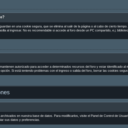
te?
guardan en una cookie segura, que se elimina al salir de la página o al cabo de cierto tiemp
la al ingresar. No es recomendable si accede al foro desde un PC compartido, e.j. biblioteca
 mantienen autorizado para acceder a determinados recursos del foro y estar identificado al
la opción. Si está teniendo problemas con el ingreso o salida del foro, borrar las cookies seg
ones
 archivados en nuestra base de datos. Para modificarlos, visite el Panel de Control de Usuar
biar sus datos y preferencias.