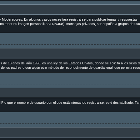
s y Moderadores. En algunos casos necesitará registrarse para publicar temas y respuestas. 
como tener su imagen personalizada (avatar), mensajes privados, suscripción a grupos de us
 13 años del año 1998, es una ley de los Estados Unidos, donde se solicita a los sitios de 
to de los padres o con algún otro método de reconocimiento de guardia legal, que permita reco
 IP o que el nombre de usuario con el que está intentando registrarse, esté deshabilitado. Ta