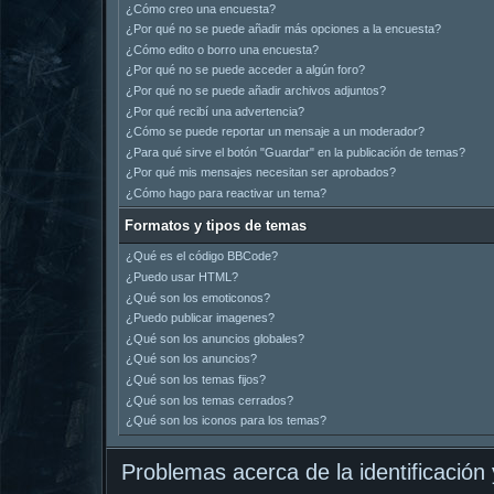
¿Cómo creo una encuesta?
¿Por qué no se puede añadir más opciones a la encuesta?
¿Cómo edito o borro una encuesta?
¿Por qué no se puede acceder a algún foro?
¿Por qué no se puede añadir archivos adjuntos?
¿Por qué recibí una advertencia?
¿Cómo se puede reportar un mensaje a un moderador?
¿Para qué sirve el botón "Guardar" en la publicación de temas?
¿Por qué mis mensajes necesitan ser aprobados?
¿Cómo hago para reactivar un tema?
Formatos y tipos de temas
¿Qué es el código BBCode?
¿Puedo usar HTML?
¿Qué son los emoticonos?
¿Puedo publicar imagenes?
¿Qué son los anuncios globales?
¿Qué son los anuncios?
¿Qué son los temas fijos?
¿Qué son los temas cerrados?
¿Qué son los iconos para los temas?
Problemas acerca de la identificación y