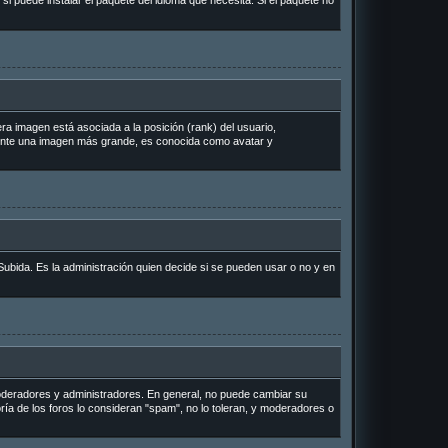
si puede instalar el paquete del idioma que necesita. Si el paquete no
a imagen está asociada a la posición (rank) del usuario,
lmente una imagen más grande, es conocida como avatar y
Subida. Es la administración quien decide si se pueden usar o no y en
 moderadores y administradores. En general, no puede cambiar su
ría de los foros lo consideran "spam", no lo toleran, y moderadores o