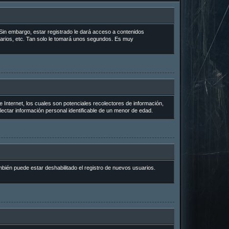
Sin embargo, estar registrado le dará acceso a contenidos
uarios, etc. Tan solo le tomará unos segundos. Es muy
Internet, los cuales son potenciales recolectores de información,
lectar información personal identificable de un menor de edad.
mbién puede estar deshabilitado el registro de nuevos usuarios.