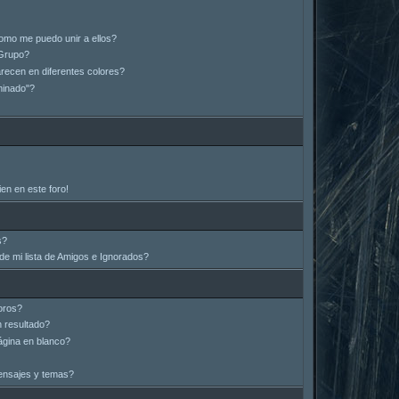
omo me puedo unir a ellos?
Grupo?
ecen en diferentes colores?
minado"?
en en este foro!
s?
e mi lista de Amigos e Ignorados?
oros?
 resultado?
gina en blanco?
ensajes y temas?