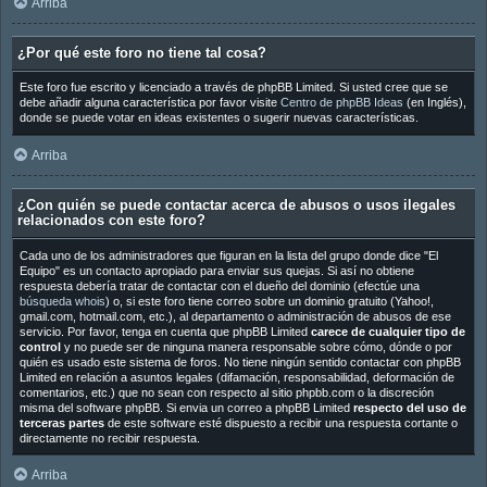
Arriba
¿Por qué este foro no tiene tal cosa?
Este foro fue escrito y licenciado a través de phpBB Limited. Si usted cree que se
debe añadir alguna característica por favor visite
Centro de phpBB Ideas
(en Inglés),
donde se puede votar en ideas existentes o sugerir nuevas características.
Arriba
¿Con quién se puede contactar acerca de abusos o usos ilegales
relacionados con este foro?
Cada uno de los administradores que figuran en la lista del grupo donde dice "El
Equipo" es un contacto apropiado para enviar sus quejas. Si así no obtiene
respuesta debería tratar de contactar con el dueño del dominio (efectúe una
búsqueda whois
) o, si este foro tiene correo sobre un dominio gratuito (Yahoo!,
gmail.com, hotmail.com, etc.), al departamento o administración de abusos de ese
servicio. Por favor, tenga en cuenta que phpBB Limited
carece de cualquier tipo de
control
y no puede ser de ninguna manera responsable sobre cómo, dónde o por
quién es usado este sistema de foros. No tiene ningún sentido contactar con phpBB
Limited en relación a asuntos legales (difamación, responsabilidad, deformación de
comentarios, etc.) que no sean con respecto al sitio phpbb.com o la discreción
misma del software phpBB. Si envia un correo a phpBB Limited
respecto del uso de
terceras partes
de este software esté dispuesto a recibir una respuesta cortante o
directamente no recibir respuesta.
Arriba