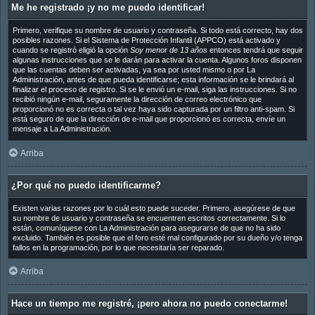
Me he registrado ¡y no me puedo identificar!
Primero, verifique su nombre de usuario y contraseña. Si todo está correcto, hay dos
posibles razones. Si el Sistema de Protección Infantil (APPCO) está activado y
cuando se registró eligió la opción
Soy menor de 13 años
entonces tendrá que seguir
algunas instrucciones que se le darán para activar la cuenta. Algunos foros disponen
que las cuentas deben ser activadas, ya sea por usted mismo o por La
Administración, antes de que pueda identificarse; esta información se le brindará al
finalizar el proceso de registro. Si se le envió un e-mail, siga las instrucciones. Si no
recibió ningún e-mail, seguramente la dirección de correo electrónico que
proporcionó no es correcta o tal vez haya sido capturada por un filtro anti-spam. Si
está seguro de que la dirección de e-mail que proporcionó es correcta, envíe un
mensaje a La Administración.
Arriba
¿Por qué no puedo identificarme?
Existen varias razones por lo cuál esto puede suceder. Primero, asegúrese de que
su nombre de usuario y contraseña se encuentren escritos correctamente. Si lo
están, comuníquese con La Administración para asegurarse de que no ha sido
excluido. También es posible que el foro esté mal configurado por su dueño y/o tenga
fallos en la programación, por lo que necesitaría ser reparado.
Arriba
Hace un tiempo me registré, ¡pero ahora no puedo conectarme!