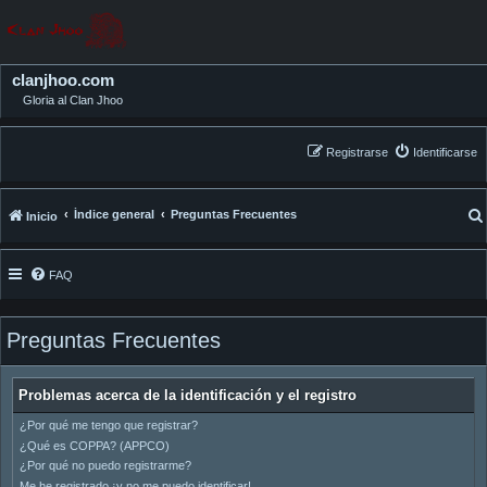
clanjhoo.com
Gloria al Clan Jhoo
Registrarse
Identificarse
Índice general
Preguntas Frecuentes
Inicio
FAQ
Preguntas Frecuentes
Problemas acerca de la identificación y el registro
¿Por qué me tengo que registrar?
¿Qué es COPPA? (APPCO)
¿Por qué no puedo registrarme?
Me he registrado ¡y no me puedo identificar!