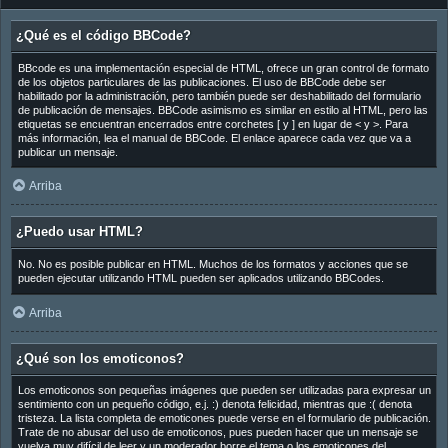
¿Qué es el código BBCode?
BBcode es una implementación especial de HTML, ofrece un gran control de formato
de los objetos particulares de las publicaciones. El uso de BBCode debe ser
habilitado por la administración, pero también puede ser deshabilitado del formulario
de publicación de mensajes. BBCode asimismo es similar en estilo al HTML, pero las
etiquetas se encuentran encerrados entre corchetes [ y ] en lugar de < y >. Para
más información, lea el manual de BBCode. El enlace aparece cada vez que va a
publicar un mensaje.
Arriba
¿Puedo usar HTML?
No. No es posible publicar en HTML. Muchos de los formatos y acciones que se
pueden ejecutar utilizando HTML pueden ser aplicados utilizando BBCodes.
Arriba
¿Qué son los emoticonos?
Los emoticonos son pequeñas imágenes que pueden ser utilizadas para expresar un
sentimiento con un pequeño código, e.j. :) denota felicidad, mientras que :( denota
tristeza. La lista completa de emoticones puede verse en el formulario de publicación.
Trate de no abusar del uso de emoticonos, pues pueden hacer que un mensaje se
vuelva muy difícil de leer y un moderador borre el tema o los emoticones del