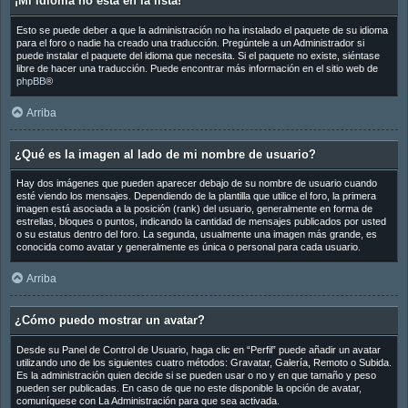
¡Mi idioma no está en la lista!
Esto se puede deber a que la administración no ha instalado el paquete de su idioma
para el foro o nadie ha creado una traducción. Pregúntele a un Administrador si
puede instalar el paquete del idioma que necesita. Si el paquete no existe, siéntase
libre de hacer una traducción. Puede encontrar más información en el sitio web de
phpBB
®
Arriba
¿Qué es la imagen al lado de mi nombre de usuario?
Hay dos imágenes que pueden aparecer debajo de su nombre de usuario cuando
esté viendo los mensajes. Dependiendo de la plantilla que utilice el foro, la primera
imagen está asociada a la posición (rank) del usuario, generalmente en forma de
estrellas, bloques o puntos, indicando la cantidad de mensajes publicados por usted
o su estatus dentro del foro. La segunda, usualmente una imagen más grande, es
conocida como avatar y generalmente es única o personal para cada usuario.
Arriba
¿Cómo puedo mostrar un avatar?
Desde su Panel de Control de Usuario, haga clic en “Perfil” puede añadir un avatar
utilizando uno de los siguientes cuatro métodos: Gravatar, Galería, Remoto o Subida.
Es la administración quien decide si se pueden usar o no y en que tamaño y peso
pueden ser publicadas. En caso de que no este disponible la opción de avatar,
comuníquese con La Administración para que sea activada.