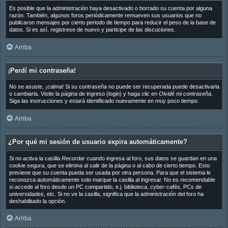
Es posible que la administración haya desactivado o borrado su cuenta por alguna
razón. También, algunos foros periódicamente remueven sus usuarios que no
publicaron mensajes por cierto periodo de tiempo para reducir el peso de la base de
datos. Si es así, registrese de nuevo y participe de las discuciones.
Arriba
¡Perdí mi contraseña!
No se asuste, ¡calma! Si su contraseña no puede ser recuperada puede desactivarla
o cambiarla. Visite la página de ingreso (login) y haga clic en
Olvidé mi contraseña
.
Siga las instrucciones y estará identificado nuevamente en muy poco tiempo.
Arriba
¿Por qué mi sesión de usuario expira automáticamente?
Si no activa la casilla
Recordar
cuando ingresa al foro, sus datos se guardan en una
cookie segura, que se elimina al salir de la página o al cabo de cierto tiempo. Esto
previene que su cuenta pueda ser usada por otra persona. Para que el sistema le
reconozca automáticamente solo marque la casilla al ingresar. No es recomendable
si accede al foro desde un PC compartido, e.j. biblioteca, cyber-cafés, PCs de
universidades, etc. Si no ve la casilla, significa que la administración del foro ha
deshabilitado la opción.
Arriba