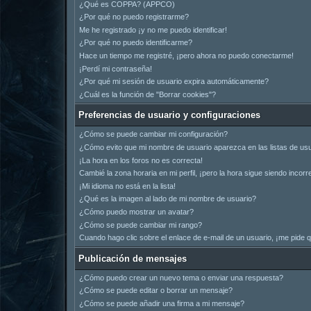
¿Qué es COPPA? (APPCO)
¿Por qué no puedo registrarme?
Me he registrado ¡y no me puedo identificar!
¿Por qué no puedo identificarme?
Hace un tiempo me registré, ¡pero ahora no puedo conectarme!
¡Perdí mi contraseña!
¿Por qué mi sesión de usuario expira automáticamente?
¿Cuál es la función de "Borrar cookies"?
Preferencias de usuario y configuraciones
¿Cómo se puede cambiar mi configuración?
¿Cómo evito que mi nombre de usuario aparezca en las listas de us
¡La hora en los foros no es correcta!
Cambié la zona horaria en mi perfil, ¡pero la hora sigue siendo incorr
¡Mi idioma no está en la lista!
¿Qué es la imagen al lado de mi nombre de usuario?
¿Cómo puedo mostrar un avatar?
¿Cómo se puede cambiar mi rango?
Cuando hago clic sobre el enlace de e-mail de un usuario, ¡me pide q
Publicación de mensajes
¿Cómo puedo crear un nuevo tema o enviar una respuesta?
¿Cómo se puede editar o borrar un mensaje?
¿Cómo se puede añadir una firma a mi mensaje?