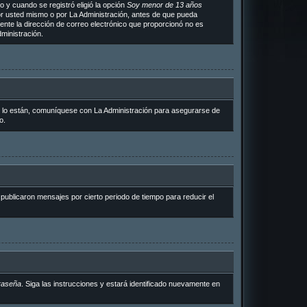
 y cuando se registró eligió la opción
Soy menor de 13 años
or usted mismo o por La Administración, antes de que pueda
ramente la dirección de correo electrónico que proporcionó no es
ministración.
i lo están, comuníquese con La Administración para asegurarse de
o.
ublicaron mensajes por cierto periodo de tiempo para reducir el
raseña
. Siga las instrucciones y estará identificado nuevamente en