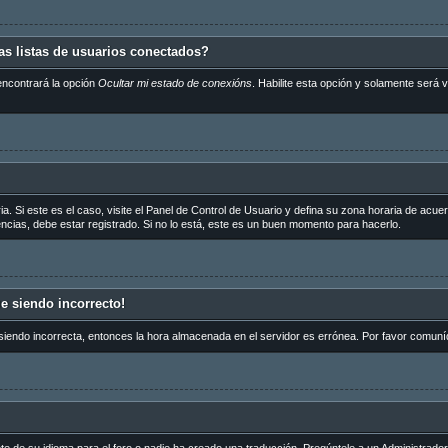
s listas de usuarios conectados?
encontrará la opción
Ocultar mi estado de conexións
. Habilite esta opción y solamente será
a. Si este es el caso, visite el Panel de Control de Usuario y defina su zona horaria de acue
cias, debe estar registrado. Si no lo está, este es un buen momento para hacerlo.
ue siendo incorrecto!
 siendo incorrecta, entonces la hora almacenada en el servidor es errónea. Por favor comuní