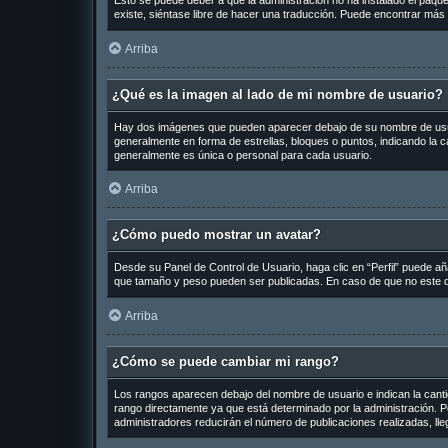
Esto se puede deber a que la administración no ha instalado el paquet
existe, siéntase libre de hacer una traducción. Puede encontrar más 
Arriba
¿Qué es la imagen al lado de mi nombre de usuario?
Hay dos imágenes que pueden aparecer debajo de su nombre de usuario
generalmente en forma de estrellas, bloques o puntos, indicando la
generalmente es única o personal para cada usuario.
Arriba
¿Cómo puedo mostrar un avatar?
Desde su Panel de Control de Usuario, haga clic en “Perfil” puede añ
que tamaño y peso pueden ser publicadas. En caso de que no este di
Arriba
¿Cómo se puede cambiar mi rango?
Los rangos aparecen debajo del nombre de usuario e indican la cantid
rango directamente ya que está determinado por la administración. Po
administradores reducirán el número de publicaciones realizadas, ll