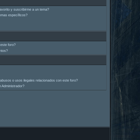
avorito y suscribirme a un tema?
emas específicos?
este foro?
ntos?
abusos o usos ilegales relacionados con este foro?
 Administrador?