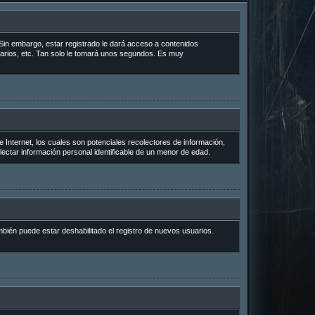
Sin embargo, estar registrado le dará acceso a contenidos
uarios, etc. Tan solo le tomará unos segundos. Es muy
Internet, los cuales son potenciales recolectores de información,
lectar información personal identificable de un menor de edad.
mbién puede estar deshabilitado el registro de nuevos usuarios.