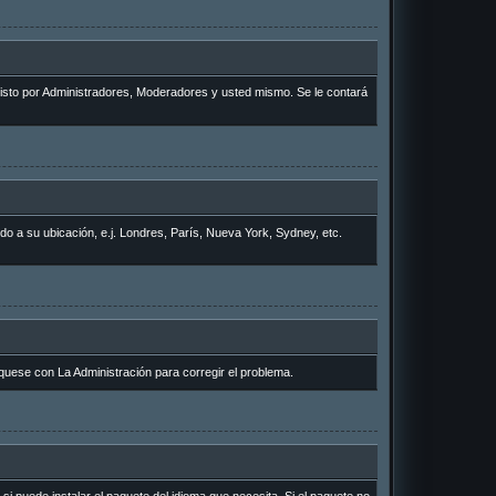
 visto por Administradores, Moderadores y usted mismo. Se le contará
rdo a su ubicación, e.j. Londres, París, Nueva York, Sydney, etc.
quese con La Administración para corregir el problema.