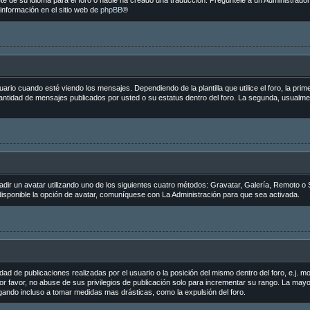
e de su idioma para el foro o nadie ha creado una traducción. Pregúntele a un Administrador 
información en el sitio web de
phpBB
®
 cuando esté viendo los mensajes. Dependiendo de la plantilla que utilice el foro, la primer
 cantidad de mensajes publicados por usted o su estatus dentro del foro. La segunda, usua
adir un avatar utilizando uno de los siguientes cuatro métodos: Gravatar, Galería, Remoto o 
sponible la opción de avatar, comuníquese con La Administración para que sea activada.
ad de publicaciones realizadas por el usuario o la posición del mismo dentro del foro, e.j.
r favor, no abuse de sus privilegios de publicación solo para incrementar su rango. La mayo
egando incluso a tomar medidas mas drásticas, como la expulsión del foro.