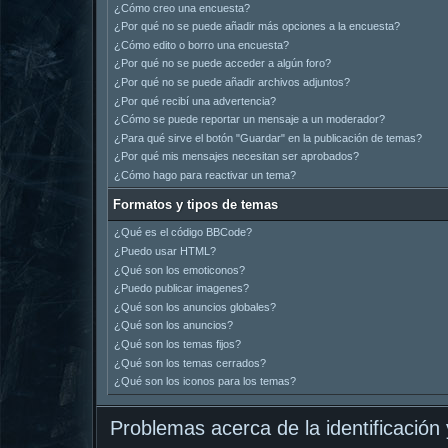
¿Cómo creo una encuesta?
¿Por qué no se puede añadir más opciones a la encuesta?
¿Cómo edito o borro una encuesta?
¿Por qué no se puede acceder a algún foro?
¿Por qué no se puede añadir archivos adjuntos?
¿Por qué recibí una advertencia?
¿Cómo se puede reportar un mensaje a un moderador?
¿Para qué sirve el botón "Guardar" en la publicación de temas?
¿Por qué mis mensajes necesitan ser aprobados?
¿Cómo hago para reactivar un tema?
Formatos y tipos de temas
¿Qué es el código BBCode?
¿Puedo usar HTML?
¿Qué son los emoticonos?
¿Puedo publicar imagenes?
¿Qué son los anuncios globales?
¿Qué son los anuncios?
¿Qué son los temas fijos?
¿Qué son los temas cerrados?
¿Qué son los iconos para los temas?
Problemas acerca de la identificación y