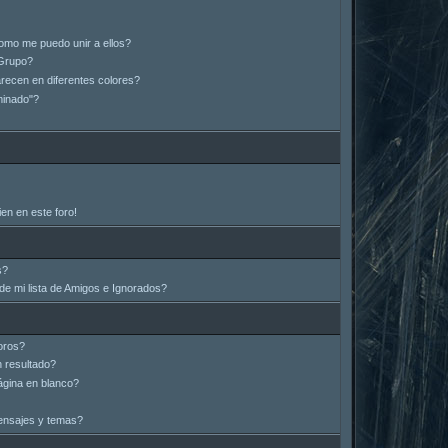
omo me puedo unir a ellos?
Grupo?
ecen en diferentes colores?
minado"?
en en este foro!
s?
e mi lista de Amigos e Ignorados?
oros?
 resultado?
gina en blanco?
ensajes y temas?