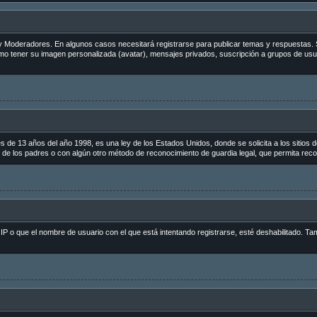
s y Moderadores. En algunos casos necesitará registrarse para publicar temas y respuestas. 
como tener su imagen personalizada (avatar), mensajes privados, suscripción a grupos de us
 13 años del año 1998, es una ley de los Estados Unidos, donde se solicita a los sitios de 
to de los padres o con algún otro método de reconocimiento de guardia legal, que permita reco
 IP o que el nombre de usuario con el que está intentando registrarse, esté deshabilitado. Ta