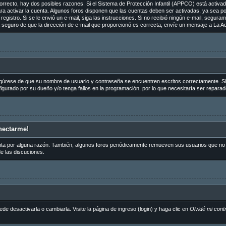
orrecto, hay dos posibles razones. Si el Sistema de Protección Infantil (APPCO) está activado
ra activar la cuenta. Algunos foros disponen que las cuentas deben ser activadas, ya sea p
de registro. Si se le envió un e-mail, siga las instrucciones. Si no recibió ningún e-mail, segu
tá seguro de que la dirección de e-mail que proporcionó es correcta, envíe un mensaje a La Ad
egúrese de que su nombre de usuario y contraseña se encuentren escritos correctamente. S
igurado por su dueño y/o tenga fallos en la programación, por lo que necesitaría ser reparad
nectarme!
nta por alguna razón. También, algunos foros periódicamente remueven sus usuarios que no p
de las discuciones.
 desactivarla o cambiarla. Visite la página de ingreso (login) y haga clic en
Olvidé mi cont