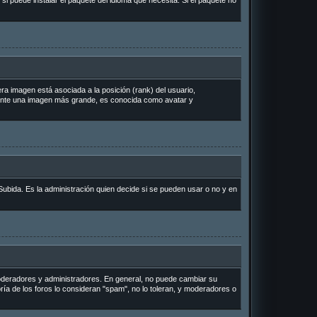
si puede instalar el paquete del idioma que necesita. Si el paquete no
a imagen está asociada a la posición (rank) del usuario,
lmente una imagen más grande, es conocida como avatar y
Subida. Es la administración quien decide si se pueden usar o no y en
 moderadores y administradores. En general, no puede cambiar su
ría de los foros lo consideran "spam", no lo toleran, y moderadores o