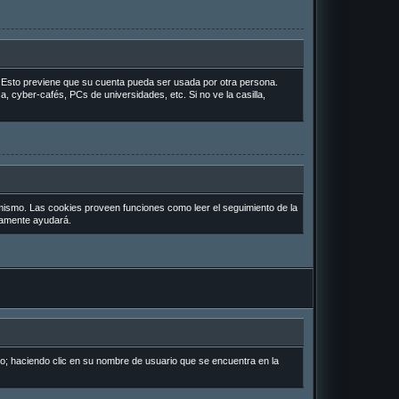
o. Esto previene que su cuenta pueda ser usada por otra persona.
, cyber-cafés, PCs de universidades, etc. Si no ve la casilla,
 mismo. Las cookies proveen funciones como leer el seguimiento de la
uramente ayudará.
io; haciendo clic en su nombre de usuario que se encuentra en la