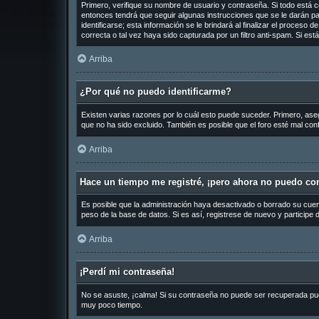
Primero, verifique su nombre de usuario y contraseña. Si todo está c
entonces tendrá que seguir algunas instrucciones que se le darán pa
identificarse; esta información se le brindará al finalizar el proceso 
correcta o tal vez haya sido capturada por un filtro anti-spam. Si es
Arriba
¿Por qué no puedo identificarme?
Existen varias razones por lo cuál esto puede suceder. Primero, as
que no ha sido excluido. También es posible que el foro esté mal conf
Arriba
Hace un tiempo me registré, ¡pero ahora no puedo co
Es posible que la administración haya desactivado o borrado su cue
peso de la base de datos. Si es así, registrese de nuevo y participe 
Arriba
¡Perdí mi contraseña!
No se asuste, ¡calma! Si su contraseña no puede ser recuperada puede
muy poco tiempo.