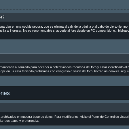
te?
guardan en una cookie segura, que se elimina al salir de la página o al cabo de cierto tiemp
la al ingresar. No es recomendable si accede al foro desde un PC compartido, e.j. biblioteca
 mantienen autorizado para acceder a determinados recursos del foro y estar identificado al
la opción. Si está teniendo problemas con el ingreso o salida del foro, borrar las cookies seg
ones
 archivados en nuestra base de datos. Para modificarlos, visite el Panel de Control de Usuar
biar sus datos y preferencias.