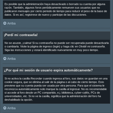
Es posible que la administración haya desactivado o borrado su cuenta por alguna
razón. También, algunos foros periódicamente remueven sus usuarios que no
publicaron mensajes por cierto periodo de tiempo para reducir el peso de la base de
datos. Si es así, registrese de nuevo y participe de las discuciones.
Arriba
¡Perdí mi contraseña!
No se asuste, ¡calma! Si su contraseña no puede ser recuperada puede desactivarla
o cambiarla. Visite la página de ingreso (login) y haga clic en
Olvidé mi contraseña
.
Siga las instrucciones y estará identificado nuevamente en muy poco tiempo.
Arriba
¿Por qué mi sesión de usuario expira automáticamente?
Si no activa la casilla
Recordar
cuando ingresa al foro, sus datos se guardan en una
cookie segura, que se elimina al salir de la página o al cabo de cierto tiempo. Esto
previene que su cuenta pueda ser usada por otra persona. Para que el sistema le
reconozca automáticamente solo marque la casilla al ingresar. No es recomendable
si accede al foro desde un PC compartido, e.j. biblioteca, cyber-cafés, PCs de
universidades, etc. Si no ve la casilla, significa que la administración del foro ha
deshabilitado la opción.
Arriba