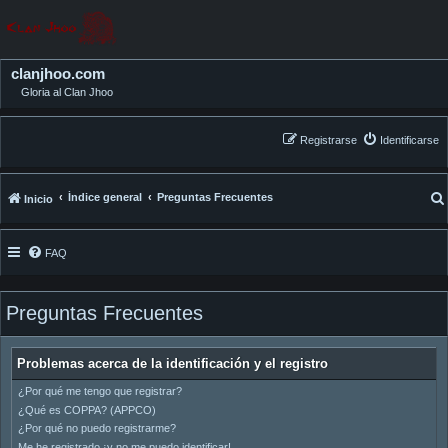
clanjhoo.com
Gloria al Clan Jhoo
Registrarse
Identificarse
Índice general
Preguntas Frecuentes
Inicio
FAQ
Preguntas Frecuentes
Problemas acerca de la identificación y el registro
¿Por qué me tengo que registrar?
¿Qué es COPPA? (APPCO)
¿Por qué no puedo registrarme?
Me he registrado ¡y no me puedo identificar!