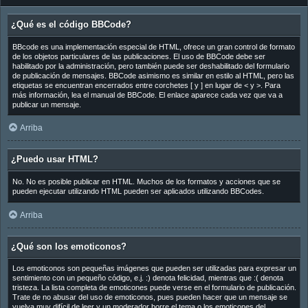
¿Qué es el código BBCode?
BBcode es una implementación especial de HTML, ofrece un gran control de formato
de los objetos particulares de las publicaciones. El uso de BBCode debe ser
habilitado por la administración, pero también puede ser deshabilitado del formulario
de publicación de mensajes. BBCode asimismo es similar en estilo al HTML, pero las
etiquetas se encuentran encerrados entre corchetes [ y ] en lugar de < y >. Para
más información, lea el manual de BBCode. El enlace aparece cada vez que va a
publicar un mensaje.
Arriba
¿Puedo usar HTML?
No. No es posible publicar en HTML. Muchos de los formatos y acciones que se
pueden ejecutar utilizando HTML pueden ser aplicados utilizando BBCodes.
Arriba
¿Qué son los emoticonos?
Los emoticonos son pequeñas imágenes que pueden ser utilizadas para expresar un
sentimiento con un pequeño código, e.j. :) denota felicidad, mientras que :( denota
tristeza. La lista completa de emoticones puede verse en el formulario de publicación.
Trate de no abusar del uso de emoticonos, pues pueden hacer que un mensaje se
vuelva muy difícil de leer y un moderador borre el tema o los emoticones del