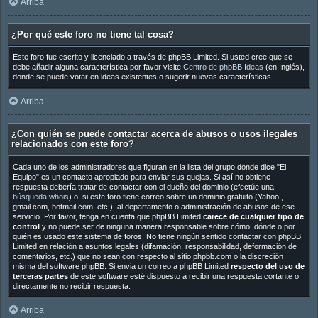
Arriba
¿Por qué este foro no tiene tal cosa?
Este foro fue escrito y licenciado a través de phpBB Limited. Si usted cree que se
debe añadir alguna característica por favor visite
Centro de phpBB Ideas
(en Inglés),
donde se puede votar en ideas existentes o sugerir nuevas características.
Arriba
¿Con quién se puede contactar acerca de abusos o usos ilegales
relacionados con este foro?
Cada uno de los administradores que figuran en la lista del grupo donde dice "El
Equipo" es un contacto apropiado para enviar sus quejas. Si así no obtiene
respuesta debería tratar de contactar con el dueño del dominio (efectúe una
búsqueda whois
) o, si este foro tiene correo sobre un dominio gratuito (Yahoo!,
gmail.com, hotmail.com, etc.), al departamento o administración de abusos de ese
servicio. Por favor, tenga en cuenta que phpBB Limited
carece de cualquier tipo de
control
y no puede ser de ninguna manera responsable sobre cómo, dónde o por
quién es usado este sistema de foros. No tiene ningún sentido contactar con phpBB
Limited en relación a asuntos legales (difamación, responsabilidad, deformación de
comentarios, etc.) que no sean con respecto al sitio phpbb.com o la discreción
misma del software phpBB. Si envia un correo a phpBB Limited
respecto del uso de
terceras partes
de este software esté dispuesto a recibir una respuesta cortante o
directamente no recibir respuesta.
Arriba