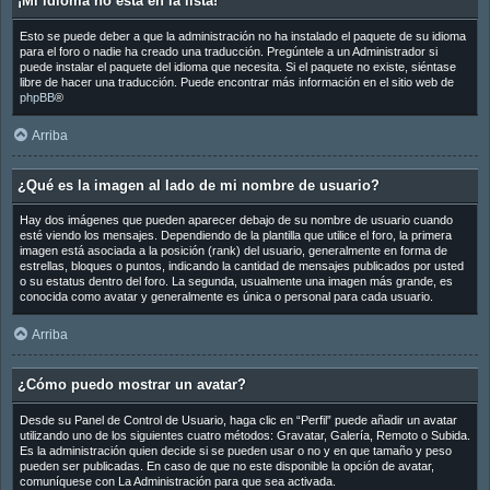
¡Mi idioma no está en la lista!
Esto se puede deber a que la administración no ha instalado el paquete de su idioma
para el foro o nadie ha creado una traducción. Pregúntele a un Administrador si
puede instalar el paquete del idioma que necesita. Si el paquete no existe, siéntase
libre de hacer una traducción. Puede encontrar más información en el sitio web de
phpBB
®
Arriba
¿Qué es la imagen al lado de mi nombre de usuario?
Hay dos imágenes que pueden aparecer debajo de su nombre de usuario cuando
esté viendo los mensajes. Dependiendo de la plantilla que utilice el foro, la primera
imagen está asociada a la posición (rank) del usuario, generalmente en forma de
estrellas, bloques o puntos, indicando la cantidad de mensajes publicados por usted
o su estatus dentro del foro. La segunda, usualmente una imagen más grande, es
conocida como avatar y generalmente es única o personal para cada usuario.
Arriba
¿Cómo puedo mostrar un avatar?
Desde su Panel de Control de Usuario, haga clic en “Perfil” puede añadir un avatar
utilizando uno de los siguientes cuatro métodos: Gravatar, Galería, Remoto o Subida.
Es la administración quien decide si se pueden usar o no y en que tamaño y peso
pueden ser publicadas. En caso de que no este disponible la opción de avatar,
comuníquese con La Administración para que sea activada.