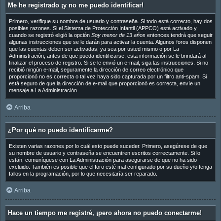
Me he registrado ¡y no me puedo identificar!
Primero, verifique su nombre de usuario y contraseña. Si todo está correcto, hay dos
posibles razones. Si el Sistema de Protección Infantil (APPCO) está activado y
cuando se registró eligió la opción
Soy menor de 13 años
entonces tendrá que seguir
algunas instrucciones que se le darán para activar la cuenta. Algunos foros disponen
que las cuentas deben ser activadas, ya sea por usted mismo o por La
Administración, antes de que pueda identificarse; esta información se le brindará al
finalizar el proceso de registro. Si se le envió un e-mail, siga las instrucciones. Si no
recibió ningún e-mail, seguramente la dirección de correo electrónico que
proporcionó no es correcta o tal vez haya sido capturada por un filtro anti-spam. Si
está seguro de que la dirección de e-mail que proporcionó es correcta, envíe un
mensaje a La Administración.
Arriba
¿Por qué no puedo identificarme?
Existen varias razones por lo cuál esto puede suceder. Primero, asegúrese de que
su nombre de usuario y contraseña se encuentren escritos correctamente. Si lo
están, comuníquese con La Administración para asegurarse de que no ha sido
excluido. También es posible que el foro esté mal configurado por su dueño y/o tenga
fallos en la programación, por lo que necesitaría ser reparado.
Arriba
Hace un tiempo me registré, ¡pero ahora no puedo conectarme!