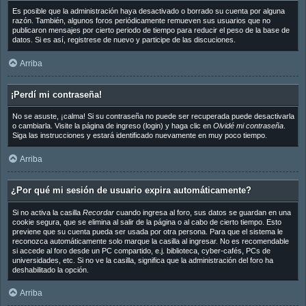
Es posible que la administración haya desactivado o borrado su cuenta por alguna
razón. También, algunos foros periódicamente remueven sus usuarios que no
publicaron mensajes por cierto periodo de tiempo para reducir el peso de la base de
datos. Si es así, registrese de nuevo y participe de las discuciones.
Arriba
¡Perdí mi contraseña!
No se asuste, ¡calma! Si su contraseña no puede ser recuperada puede desactivarla
o cambiarla. Visite la página de ingreso (login) y haga clic en
Olvidé mi contraseña
.
Siga las instrucciones y estará identificado nuevamente en muy poco tiempo.
Arriba
¿Por qué mi sesión de usuario expira automáticamente?
Si no activa la casilla
Recordar
cuando ingresa al foro, sus datos se guardan en una
cookie segura, que se elimina al salir de la página o al cabo de cierto tiempo. Esto
previene que su cuenta pueda ser usada por otra persona. Para que el sistema le
reconozca automáticamente solo marque la casilla al ingresar. No es recomendable
si accede al foro desde un PC compartido, e.j. biblioteca, cyber-cafés, PCs de
universidades, etc. Si no ve la casilla, significa que la administración del foro ha
deshabilitado la opción.
Arriba