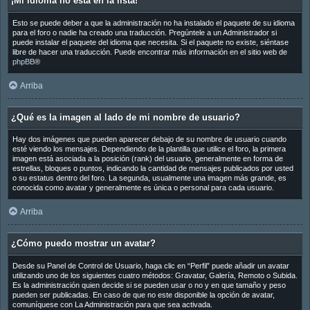
¡Mi idioma no está en la lista!
Esto se puede deber a que la administración no ha instalado el paquete de su idioma
para el foro o nadie ha creado una traducción. Pregúntele a un Administrador si
puede instalar el paquete del idioma que necesita. Si el paquete no existe, siéntase
libre de hacer una traducción. Puede encontrar más información en el sitio web de
phpBB
®
Arriba
¿Qué es la imagen al lado de mi nombre de usuario?
Hay dos imágenes que pueden aparecer debajo de su nombre de usuario cuando
esté viendo los mensajes. Dependiendo de la plantilla que utilice el foro, la primera
imagen está asociada a la posición (rank) del usuario, generalmente en forma de
estrellas, bloques o puntos, indicando la cantidad de mensajes publicados por usted
o su estatus dentro del foro. La segunda, usualmente una imagen más grande, es
conocida como avatar y generalmente es única o personal para cada usuario.
Arriba
¿Cómo puedo mostrar un avatar?
Desde su Panel de Control de Usuario, haga clic en “Perfil” puede añadir un avatar
utilizando uno de los siguientes cuatro métodos: Gravatar, Galería, Remoto o Subida.
Es la administración quien decide si se pueden usar o no y en que tamaño y peso
pueden ser publicadas. En caso de que no este disponible la opción de avatar,
comuníquese con La Administración para que sea activada.