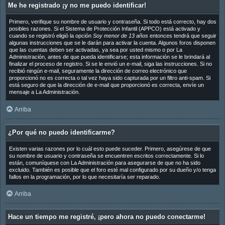
Me he registrado ¡y no me puedo identificar!
Primero, verifique su nombre de usuario y contraseña. Si todo está correcto, hay dos
posibles razones. Si el Sistema de Protección Infantil (APPCO) está activado y
cuando se registró eligió la opción
Soy menor de 13 años
entonces tendrá que seguir
algunas instrucciones que se le darán para activar la cuenta. Algunos foros disponen
que las cuentas deben ser activadas, ya sea por usted mismo o por La
Administración, antes de que pueda identificarse; esta información se le brindará al
finalizar el proceso de registro. Si se le envió un e-mail, siga las instrucciones. Si no
recibió ningún e-mail, seguramente la dirección de correo electrónico que
proporcionó no es correcta o tal vez haya sido capturada por un filtro anti-spam. Si
está seguro de que la dirección de e-mail que proporcionó es correcta, envíe un
mensaje a La Administración.
Arriba
¿Por qué no puedo identificarme?
Existen varias razones por lo cuál esto puede suceder. Primero, asegúrese de que
su nombre de usuario y contraseña se encuentren escritos correctamente. Si lo
están, comuníquese con La Administración para asegurarse de que no ha sido
excluido. También es posible que el foro esté mal configurado por su dueño y/o tenga
fallos en la programación, por lo que necesitaría ser reparado.
Arriba
Hace un tiempo me registré, ¡pero ahora no puedo conectarme!