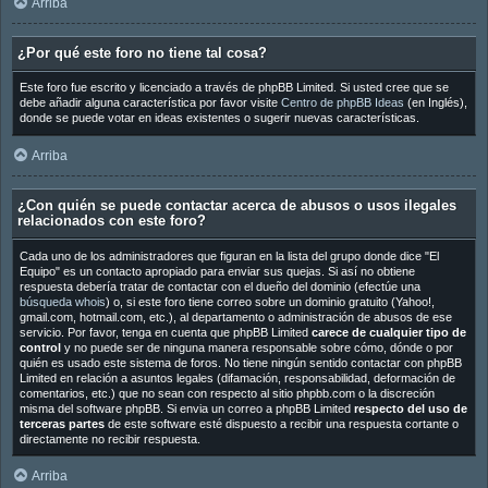
Arriba
¿Por qué este foro no tiene tal cosa?
Este foro fue escrito y licenciado a través de phpBB Limited. Si usted cree que se
debe añadir alguna característica por favor visite
Centro de phpBB Ideas
(en Inglés),
donde se puede votar en ideas existentes o sugerir nuevas características.
Arriba
¿Con quién se puede contactar acerca de abusos o usos ilegales
relacionados con este foro?
Cada uno de los administradores que figuran en la lista del grupo donde dice "El
Equipo" es un contacto apropiado para enviar sus quejas. Si así no obtiene
respuesta debería tratar de contactar con el dueño del dominio (efectúe una
búsqueda whois
) o, si este foro tiene correo sobre un dominio gratuito (Yahoo!,
gmail.com, hotmail.com, etc.), al departamento o administración de abusos de ese
servicio. Por favor, tenga en cuenta que phpBB Limited
carece de cualquier tipo de
control
y no puede ser de ninguna manera responsable sobre cómo, dónde o por
quién es usado este sistema de foros. No tiene ningún sentido contactar con phpBB
Limited en relación a asuntos legales (difamación, responsabilidad, deformación de
comentarios, etc.) que no sean con respecto al sitio phpbb.com o la discreción
misma del software phpBB. Si envia un correo a phpBB Limited
respecto del uso de
terceras partes
de este software esté dispuesto a recibir una respuesta cortante o
directamente no recibir respuesta.
Arriba