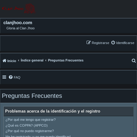
clanjhoo.com
Gloria al Clan Jhoo
Registrarse
Identificarse
Índice general
Preguntas Frecuentes
Inicio
FAQ
Preguntas Frecuentes
Problemas acerca de la identificación y el registro
¿Por qué me tengo que registrar?
¿Qué es COPPA? (APPCO)
¿Por qué no puedo registrarme?
Me he registrado ¡y no me puedo identificar!