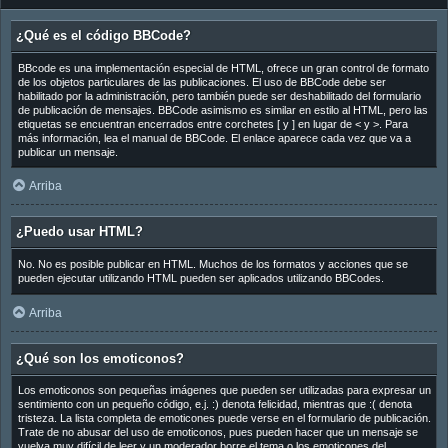
¿Qué es el código BBCode?
BBcode es una implementación especial de HTML, ofrece un gran control de formato
de los objetos particulares de las publicaciones. El uso de BBCode debe ser
habilitado por la administración, pero también puede ser deshabilitado del formulario
de publicación de mensajes. BBCode asimismo es similar en estilo al HTML, pero las
etiquetas se encuentran encerrados entre corchetes [ y ] en lugar de < y >. Para
más información, lea el manual de BBCode. El enlace aparece cada vez que va a
publicar un mensaje.
Arriba
¿Puedo usar HTML?
No. No es posible publicar en HTML. Muchos de los formatos y acciones que se
pueden ejecutar utilizando HTML pueden ser aplicados utilizando BBCodes.
Arriba
¿Qué son los emoticonos?
Los emoticonos son pequeñas imágenes que pueden ser utilizadas para expresar un
sentimiento con un pequeño código, e.j. :) denota felicidad, mientras que :( denota
tristeza. La lista completa de emoticones puede verse en el formulario de publicación.
Trate de no abusar del uso de emoticonos, pues pueden hacer que un mensaje se
vuelva muy difícil de leer y un moderador borre el tema o los emoticones del