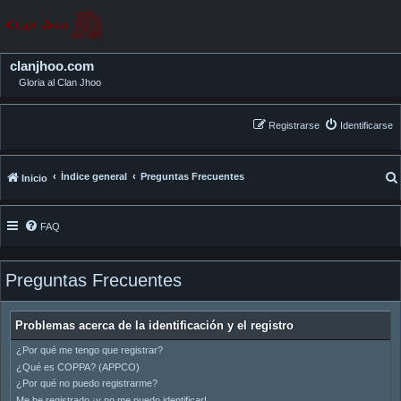
clanjhoo.com
Gloria al Clan Jhoo
Registrarse
Identificarse
Índice general
Preguntas Frecuentes
Inicio
FAQ
Preguntas Frecuentes
Problemas acerca de la identificación y el registro
¿Por qué me tengo que registrar?
¿Qué es COPPA? (APPCO)
¿Por qué no puedo registrarme?
Me he registrado ¡y no me puedo identificar!