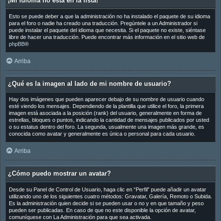
¡Mi idioma no está en la lista!
Esto se puede deber a que la administración no ha instalado el paquete de su idioma
para el foro o nadie ha creado una traducción. Pregúntele a un Administrador si
puede instalar el paquete del idioma que necesita. Si el paquete no existe, siéntase
libre de hacer una traducción. Puede encontrar más información en el sitio web de
phpBB
®
Arriba
¿Qué es la imagen al lado de mi nombre de usuario?
Hay dos imágenes que pueden aparecer debajo de su nombre de usuario cuando
esté viendo los mensajes. Dependiendo de la plantilla que utilice el foro, la primera
imagen está asociada a la posición (rank) del usuario, generalmente en forma de
estrellas, bloques o puntos, indicando la cantidad de mensajes publicados por usted
o su estatus dentro del foro. La segunda, usualmente una imagen más grande, es
conocida como avatar y generalmente es única o personal para cada usuario.
Arriba
¿Cómo puedo mostrar un avatar?
Desde su Panel de Control de Usuario, haga clic en “Perfil” puede añadir un avatar
utilizando uno de los siguientes cuatro métodos: Gravatar, Galería, Remoto o Subida.
Es la administración quien decide si se pueden usar o no y en que tamaño y peso
pueden ser publicadas. En caso de que no este disponible la opción de avatar,
comuníquese con La Administración para que sea activada.