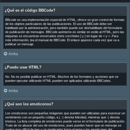
¿Qué es el código BBCode?
BBcode es una implementación especial de HTML, ofrece un gran control de formato
de los objetos particulares de las publicaciones. El uso de BBCode debe ser
habilitado por la administración, pero también puede ser deshabilitado del formulario
de publicación de mensajes. BBCode asimismo es similar en estilo al HTML, pero las
etiquetas se encuentran encerrados entre corchetes [ y ] en lugar de < y >. Para
más información, lea el manual de BBCode. El enlace aparece cada vez que va a
publicar un mensaje.
Arriba
¿Puedo usar HTML?
No. No es posible publicar en HTML. Muchos de los formatos y acciones que se
pueden ejecutar utilizando HTML pueden ser aplicados utilizando BBCodes.
Arriba
¿Qué son los emoticonos?
Los emoticonos son pequeñas imágenes que pueden ser utilizadas para expresar un
sentimiento con un pequeño código, e.j. :) denota felicidad, mientras que :( denota
tristeza. La lista completa de emoticones puede verse en el formulario de publicación.
Trate de no abusar del uso de emoticonos, pues pueden hacer que un mensaje se
vuelva muy difícil de leer y un moderador borre el tema o los emoticones del