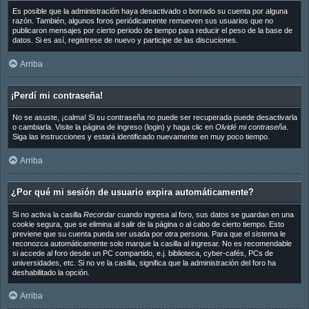
Es posible que la administración haya desactivado o borrado su cuenta por alguna
razón. También, algunos foros periódicamente remueven sus usuarios que no
publicaron mensajes por cierto periodo de tiempo para reducir el peso de la base de
datos. Si es así, registrese de nuevo y participe de las discuciones.
Arriba
¡Perdí mi contraseña!
No se asuste, ¡calma! Si su contraseña no puede ser recuperada puede desactivarla
o cambiarla. Visite la página de ingreso (login) y haga clic en
Olvidé mi contraseña
.
Siga las instrucciones y estará identificado nuevamente en muy poco tiempo.
Arriba
¿Por qué mi sesión de usuario expira automáticamente?
Si no activa la casilla
Recordar
cuando ingresa al foro, sus datos se guardan en una
cookie segura, que se elimina al salir de la página o al cabo de cierto tiempo. Esto
previene que su cuenta pueda ser usada por otra persona. Para que el sistema le
reconozca automáticamente solo marque la casilla al ingresar. No es recomendable
si accede al foro desde un PC compartido, e.j. biblioteca, cyber-cafés, PCs de
universidades, etc. Si no ve la casilla, significa que la administración del foro ha
deshabilitado la opción.
Arriba