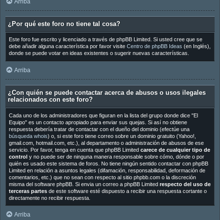
Arriba
¿Por qué este foro no tiene tal cosa?
Este foro fue escrito y licenciado a través de phpBB Limited. Si usted cree que se
debe añadir alguna característica por favor visite
Centro de phpBB Ideas
(en Inglés),
donde se puede votar en ideas existentes o sugerir nuevas características.
Arriba
¿Con quién se puede contactar acerca de abusos o usos ilegales
relacionados con este foro?
Cada uno de los administradores que figuran en la lista del grupo donde dice "El
Equipo" es un contacto apropiado para enviar sus quejas. Si así no obtiene
respuesta debería tratar de contactar con el dueño del dominio (efectúe una
búsqueda whois
) o, si este foro tiene correo sobre un dominio gratuito (Yahoo!,
gmail.com, hotmail.com, etc.), al departamento o administración de abusos de ese
servicio. Por favor, tenga en cuenta que phpBB Limited
carece de cualquier tipo de
control
y no puede ser de ninguna manera responsable sobre cómo, dónde o por
quién es usado este sistema de foros. No tiene ningún sentido contactar con phpBB
Limited en relación a asuntos legales (difamación, responsabilidad, deformación de
comentarios, etc.) que no sean con respecto al sitio phpbb.com o la discreción
misma del software phpBB. Si envia un correo a phpBB Limited
respecto del uso de
terceras partes
de este software esté dispuesto a recibir una respuesta cortante o
directamente no recibir respuesta.
Arriba