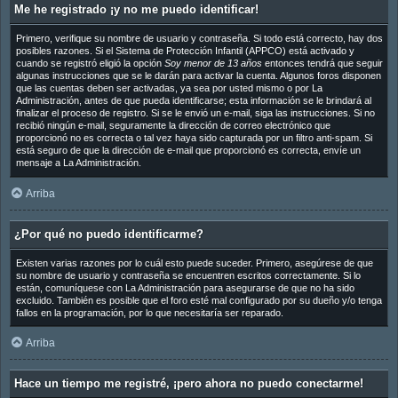
Me he registrado ¡y no me puedo identificar!
Primero, verifique su nombre de usuario y contraseña. Si todo está correcto, hay dos
posibles razones. Si el Sistema de Protección Infantil (APPCO) está activado y
cuando se registró eligió la opción
Soy menor de 13 años
entonces tendrá que seguir
algunas instrucciones que se le darán para activar la cuenta. Algunos foros disponen
que las cuentas deben ser activadas, ya sea por usted mismo o por La
Administración, antes de que pueda identificarse; esta información se le brindará al
finalizar el proceso de registro. Si se le envió un e-mail, siga las instrucciones. Si no
recibió ningún e-mail, seguramente la dirección de correo electrónico que
proporcionó no es correcta o tal vez haya sido capturada por un filtro anti-spam. Si
está seguro de que la dirección de e-mail que proporcionó es correcta, envíe un
mensaje a La Administración.
Arriba
¿Por qué no puedo identificarme?
Existen varias razones por lo cuál esto puede suceder. Primero, asegúrese de que
su nombre de usuario y contraseña se encuentren escritos correctamente. Si lo
están, comuníquese con La Administración para asegurarse de que no ha sido
excluido. También es posible que el foro esté mal configurado por su dueño y/o tenga
fallos en la programación, por lo que necesitaría ser reparado.
Arriba
Hace un tiempo me registré, ¡pero ahora no puedo conectarme!