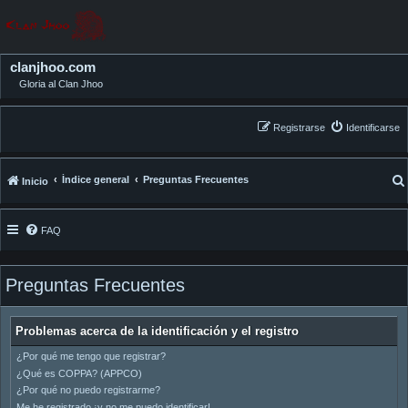
clanjhoo.com
Gloria al Clan Jhoo
Registrarse
Identificarse
Índice general
Preguntas Frecuentes
Inicio
FAQ
Preguntas Frecuentes
Problemas acerca de la identificación y el registro
¿Por qué me tengo que registrar?
¿Qué es COPPA? (APPCO)
¿Por qué no puedo registrarme?
Me he registrado ¡y no me puedo identificar!