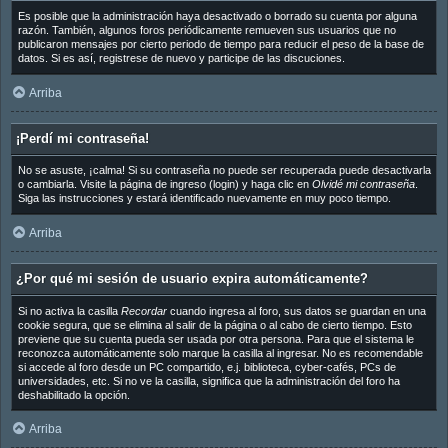
Es posible que la administración haya desactivado o borrado su cuenta por alguna
razón. También, algunos foros periódicamente remueven sus usuarios que no
publicaron mensajes por cierto periodo de tiempo para reducir el peso de la base de
datos. Si es así, registrese de nuevo y participe de las discuciones.
Arriba
¡Perdí mi contraseña!
No se asuste, ¡calma! Si su contraseña no puede ser recuperada puede desactivarla
o cambiarla. Visite la página de ingreso (login) y haga clic en
Olvidé mi contraseña
.
Siga las instrucciones y estará identificado nuevamente en muy poco tiempo.
Arriba
¿Por qué mi sesión de usuario expira automáticamente?
Si no activa la casilla
Recordar
cuando ingresa al foro, sus datos se guardan en una
cookie segura, que se elimina al salir de la página o al cabo de cierto tiempo. Esto
previene que su cuenta pueda ser usada por otra persona. Para que el sistema le
reconozca automáticamente solo marque la casilla al ingresar. No es recomendable
si accede al foro desde un PC compartido, e.j. biblioteca, cyber-cafés, PCs de
universidades, etc. Si no ve la casilla, significa que la administración del foro ha
deshabilitado la opción.
Arriba