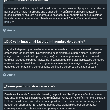
¡Mi idioma no está en la lista!
Esto se puede deber a que la administración no ha instalado el paquete de su idioma
para el foro o nadie ha creado una traducción. Pregúntele a un Administrador si
puede instalar el paquete del idioma que necesita. Si el paquete no existe, siéntase
libre de hacer una traducción. Puede encontrar más información en el sitio web de
phpBB
®
Arriba
¿Qué es la imagen al lado de mi nombre de usuario?
Hay dos imágenes que pueden aparecer debajo de su nombre de usuario cuando
esté viendo los mensajes. Dependiendo de la plantilla que utilice el foro, la primera
imagen está asociada a la posición (rank) del usuario, generalmente en forma de
estrellas, bloques o puntos, indicando la cantidad de mensajes publicados por usted
o su estatus dentro del foro. La segunda, usualmente una imagen más grande, es
conocida como avatar y generalmente es única o personal para cada usuario.
Arriba
¿Cómo puedo mostrar un avatar?
Desde su Panel de Control de Usuario, haga clic en “Perfil” puede añadir un avatar
utilizando uno de los siguientes cuatro métodos: Gravatar, Galería, Remoto o Subida.
Es la administración quien decide si se pueden usar o no y en que tamaño y peso
pueden ser publicadas. En caso de que no este disponible la opción de avatar,
comuníquese con La Administración para que sea activada.