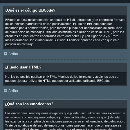
¿Qué es el código BBCode?
BBcode es una implementación especial de HTML, ofrece un gran control de formato
de los objetos particulares de las publicaciones. El uso de BBCode debe ser
habilitado por la administración, pero también puede ser deshabilitado del formulario
de publicación de mensajes. BBCode asimismo es similar en estilo al HTML, pero las
etiquetas se encuentran encerrados entre corchetes [ y ] en lugar de < y >. Para
más información, lea el manual de BBCode. El enlace aparece cada vez que va a
publicar un mensaje.
Arriba
¿Puedo usar HTML?
No. No es posible publicar en HTML. Muchos de los formatos y acciones que se
pueden ejecutar utilizando HTML pueden ser aplicados utilizando BBCodes.
Arriba
¿Qué son los emoticonos?
Los emoticonos son pequeñas imágenes que pueden ser utilizadas para expresar un
sentimiento con un pequeño código, e.j. :) denota felicidad, mientras que :( denota
tristeza. La lista completa de emoticones puede verse en el formulario de publicación.
Trate de no abusar del uso de emoticonos, pues pueden hacer que un mensaje se
vuelva muy difícil de leer y un moderador borre el tema o los emoticones del