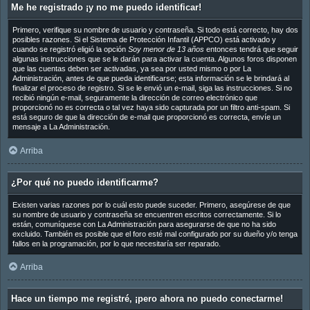
Me he registrado ¡y no me puedo identificar!
Primero, verifique su nombre de usuario y contraseña. Si todo está correcto, hay dos
posibles razones. Si el Sistema de Protección Infantil (APPCO) está activado y
cuando se registró eligió la opción
Soy menor de 13 años
entonces tendrá que seguir
algunas instrucciones que se le darán para activar la cuenta. Algunos foros disponen
que las cuentas deben ser activadas, ya sea por usted mismo o por La
Administración, antes de que pueda identificarse; esta información se le brindará al
finalizar el proceso de registro. Si se le envió un e-mail, siga las instrucciones. Si no
recibió ningún e-mail, seguramente la dirección de correo electrónico que
proporcionó no es correcta o tal vez haya sido capturada por un filtro anti-spam. Si
está seguro de que la dirección de e-mail que proporcionó es correcta, envíe un
mensaje a La Administración.
Arriba
¿Por qué no puedo identificarme?
Existen varias razones por lo cuál esto puede suceder. Primero, asegúrese de que
su nombre de usuario y contraseña se encuentren escritos correctamente. Si lo
están, comuníquese con La Administración para asegurarse de que no ha sido
excluido. También es posible que el foro esté mal configurado por su dueño y/o tenga
fallos en la programación, por lo que necesitaría ser reparado.
Arriba
Hace un tiempo me registré, ¡pero ahora no puedo conectarme!