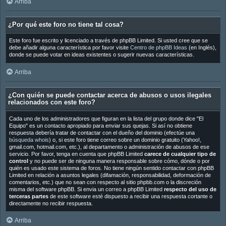
Arriba
¿Por qué este foro no tiene tal cosa?
Este foro fue escrito y licenciado a través de phpBB Limited. Si usted cree que se
debe añadir alguna característica por favor visite
Centro de phpBB Ideas
(en Inglés),
donde se puede votar en ideas existentes o sugerir nuevas características.
Arriba
¿Con quién se puede contactar acerca de abusos o usos ilegales
relacionados con este foro?
Cada uno de los administradores que figuran en la lista del grupo donde dice "El
Equipo" es un contacto apropiado para enviar sus quejas. Si así no obtiene
respuesta debería tratar de contactar con el dueño del dominio (efectúe una
búsqueda whois
) o, si este foro tiene correo sobre un dominio gratuito (Yahoo!,
gmail.com, hotmail.com, etc.), al departamento o administración de abusos de ese
servicio. Por favor, tenga en cuenta que phpBB Limited
carece de cualquier tipo de
control
y no puede ser de ninguna manera responsable sobre cómo, dónde o por
quién es usado este sistema de foros. No tiene ningún sentido contactar con phpBB
Limited en relación a asuntos legales (difamación, responsabilidad, deformación de
comentarios, etc.) que no sean con respecto al sitio phpbb.com o la discreción
misma del software phpBB. Si envia un correo a phpBB Limited
respecto del uso de
terceras partes
de este software esté dispuesto a recibir una respuesta cortante o
directamente no recibir respuesta.
Arriba