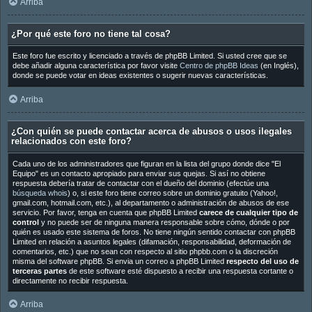
Arriba
¿Por qué este foro no tiene tal cosa?
Este foro fue escrito y licenciado a través de phpBB Limited. Si usted cree que se
debe añadir alguna característica por favor visite
Centro de phpBB Ideas
(en Inglés),
donde se puede votar en ideas existentes o sugerir nuevas características.
Arriba
¿Con quién se puede contactar acerca de abusos o usos ilegales
relacionados con este foro?
Cada uno de los administradores que figuran en la lista del grupo donde dice "El
Equipo" es un contacto apropiado para enviar sus quejas. Si así no obtiene
respuesta debería tratar de contactar con el dueño del dominio (efectúe una
búsqueda whois
) o, si este foro tiene correo sobre un dominio gratuito (Yahoo!,
gmail.com, hotmail.com, etc.), al departamento o administración de abusos de ese
servicio. Por favor, tenga en cuenta que phpBB Limited
carece de cualquier tipo de
control
y no puede ser de ninguna manera responsable sobre cómo, dónde o por
quién es usado este sistema de foros. No tiene ningún sentido contactar con phpBB
Limited en relación a asuntos legales (difamación, responsabilidad, deformación de
comentarios, etc.) que no sean con respecto al sitio phpbb.com o la discreción
misma del software phpBB. Si envia un correo a phpBB Limited
respecto del uso de
terceras partes
de este software esté dispuesto a recibir una respuesta cortante o
directamente no recibir respuesta.
Arriba