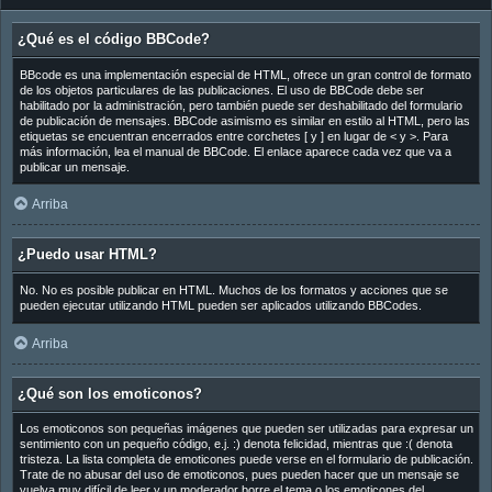
¿Qué es el código BBCode?
BBcode es una implementación especial de HTML, ofrece un gran control de formato
de los objetos particulares de las publicaciones. El uso de BBCode debe ser
habilitado por la administración, pero también puede ser deshabilitado del formulario
de publicación de mensajes. BBCode asimismo es similar en estilo al HTML, pero las
etiquetas se encuentran encerrados entre corchetes [ y ] en lugar de < y >. Para
más información, lea el manual de BBCode. El enlace aparece cada vez que va a
publicar un mensaje.
Arriba
¿Puedo usar HTML?
No. No es posible publicar en HTML. Muchos de los formatos y acciones que se
pueden ejecutar utilizando HTML pueden ser aplicados utilizando BBCodes.
Arriba
¿Qué son los emoticonos?
Los emoticonos son pequeñas imágenes que pueden ser utilizadas para expresar un
sentimiento con un pequeño código, e.j. :) denota felicidad, mientras que :( denota
tristeza. La lista completa de emoticones puede verse en el formulario de publicación.
Trate de no abusar del uso de emoticonos, pues pueden hacer que un mensaje se
vuelva muy difícil de leer y un moderador borre el tema o los emoticones del