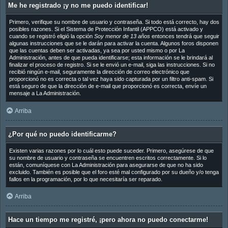
Me he registrado ¡y no me puedo identificar!
Primero, verifique su nombre de usuario y contraseña. Si todo está correcto, hay dos
posibles razones. Si el Sistema de Protección Infantil (APPCO) está activado y
cuando se registró eligió la opción
Soy menor de 13 años
entonces tendrá que seguir
algunas instrucciones que se le darán para activar la cuenta. Algunos foros disponen
que las cuentas deben ser activadas, ya sea por usted mismo o por La
Administración, antes de que pueda identificarse; esta información se le brindará al
finalizar el proceso de registro. Si se le envió un e-mail, siga las instrucciones. Si no
recibió ningún e-mail, seguramente la dirección de correo electrónico que
proporcionó no es correcta o tal vez haya sido capturada por un filtro anti-spam. Si
está seguro de que la dirección de e-mail que proporcionó es correcta, envíe un
mensaje a La Administración.
Arriba
¿Por qué no puedo identificarme?
Existen varias razones por lo cuál esto puede suceder. Primero, asegúrese de que
su nombre de usuario y contraseña se encuentren escritos correctamente. Si lo
están, comuníquese con La Administración para asegurarse de que no ha sido
excluido. También es posible que el foro esté mal configurado por su dueño y/o tenga
fallos en la programación, por lo que necesitaría ser reparado.
Arriba
Hace un tiempo me registré, ¡pero ahora no puedo conectarme!