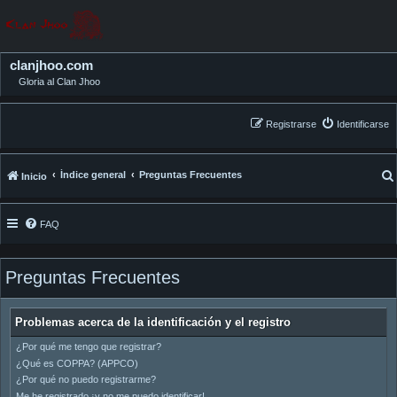
clanjhoo.com
Gloria al Clan Jhoo
Registrarse
Identificarse
Índice general
Preguntas Frecuentes
Inicio
FAQ
Preguntas Frecuentes
Problemas acerca de la identificación y el registro
¿Por qué me tengo que registrar?
¿Qué es COPPA? (APPCO)
¿Por qué no puedo registrarme?
Me he registrado ¡y no me puedo identificar!