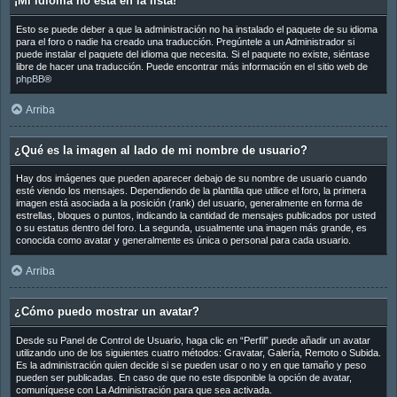
¡Mi idioma no está en la lista!
Esto se puede deber a que la administración no ha instalado el paquete de su idioma
para el foro o nadie ha creado una traducción. Pregúntele a un Administrador si
puede instalar el paquete del idioma que necesita. Si el paquete no existe, siéntase
libre de hacer una traducción. Puede encontrar más información en el sitio web de
phpBB
®
Arriba
¿Qué es la imagen al lado de mi nombre de usuario?
Hay dos imágenes que pueden aparecer debajo de su nombre de usuario cuando
esté viendo los mensajes. Dependiendo de la plantilla que utilice el foro, la primera
imagen está asociada a la posición (rank) del usuario, generalmente en forma de
estrellas, bloques o puntos, indicando la cantidad de mensajes publicados por usted
o su estatus dentro del foro. La segunda, usualmente una imagen más grande, es
conocida como avatar y generalmente es única o personal para cada usuario.
Arriba
¿Cómo puedo mostrar un avatar?
Desde su Panel de Control de Usuario, haga clic en “Perfil” puede añadir un avatar
utilizando uno de los siguientes cuatro métodos: Gravatar, Galería, Remoto o Subida.
Es la administración quien decide si se pueden usar o no y en que tamaño y peso
pueden ser publicadas. En caso de que no este disponible la opción de avatar,
comuníquese con La Administración para que sea activada.