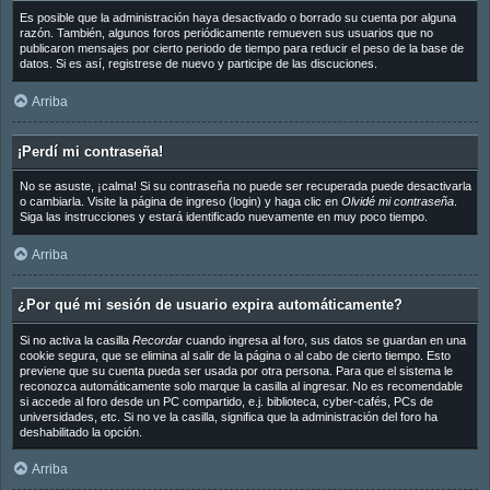
Es posible que la administración haya desactivado o borrado su cuenta por alguna
razón. También, algunos foros periódicamente remueven sus usuarios que no
publicaron mensajes por cierto periodo de tiempo para reducir el peso de la base de
datos. Si es así, registrese de nuevo y participe de las discuciones.
Arriba
¡Perdí mi contraseña!
No se asuste, ¡calma! Si su contraseña no puede ser recuperada puede desactivarla
o cambiarla. Visite la página de ingreso (login) y haga clic en
Olvidé mi contraseña
.
Siga las instrucciones y estará identificado nuevamente en muy poco tiempo.
Arriba
¿Por qué mi sesión de usuario expira automáticamente?
Si no activa la casilla
Recordar
cuando ingresa al foro, sus datos se guardan en una
cookie segura, que se elimina al salir de la página o al cabo de cierto tiempo. Esto
previene que su cuenta pueda ser usada por otra persona. Para que el sistema le
reconozca automáticamente solo marque la casilla al ingresar. No es recomendable
si accede al foro desde un PC compartido, e.j. biblioteca, cyber-cafés, PCs de
universidades, etc. Si no ve la casilla, significa que la administración del foro ha
deshabilitado la opción.
Arriba