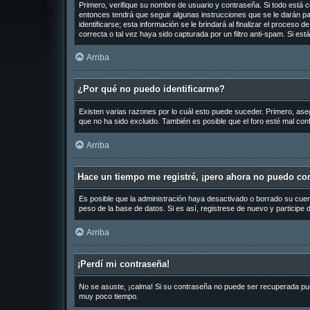
Primero, verifique su nombre de usuario y contraseña. Si todo está c
entonces tendrá que seguir algunas instrucciones que se le darán pa
identificarse; esta información se le brindará al finalizar el proceso 
correcta o tal vez haya sido capturada por un filtro anti-spam. Si es
Arriba
¿Por qué no puedo identificarme?
Existen varias razones por lo cuál esto puede suceder. Primero, as
que no ha sido excluido. También es posible que el foro esté mal conf
Arriba
Hace un tiempo me registré, ¡pero ahora no puedo co
Es posible que la administración haya desactivado o borrado su cue
peso de la base de datos. Si es así, registrese de nuevo y participe 
Arriba
¡Perdí mi contraseña!
No se asuste, ¡calma! Si su contraseña no puede ser recuperada puede
muy poco tiempo.