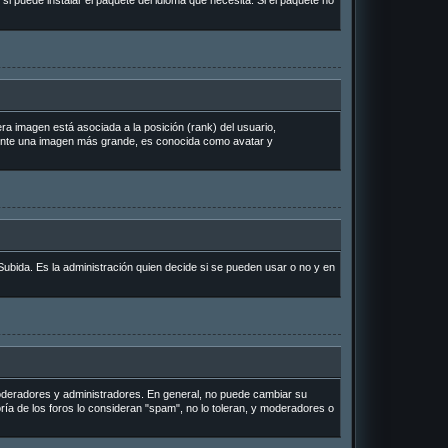
si puede instalar el paquete del idioma que necesita. Si el paquete no
a imagen está asociada a la posición (rank) del usuario,
lmente una imagen más grande, es conocida como avatar y
Subida. Es la administración quien decide si se pueden usar o no y en
 moderadores y administradores. En general, no puede cambiar su
ría de los foros lo consideran "spam", no lo toleran, y moderadores o