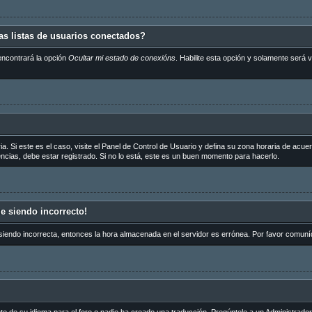
s listas de usuarios conectados?
encontrará la opción
Ocultar mi estado de conexións
. Habilite esta opción y solamente será
a. Si este es el caso, visite el Panel de Control de Usuario y defina su zona horaria de acue
cias, debe estar registrado. Si no lo está, este es un buen momento para hacerlo.
ue siendo incorrecto!
 siendo incorrecta, entonces la hora almacenada en el servidor es errónea. Por favor comuní