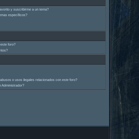
avorito y suscribirme a un tema?
emas específicos?
este foro?
ntos?
abusos o usos ilegales relacionados con este foro?
 Administrador?