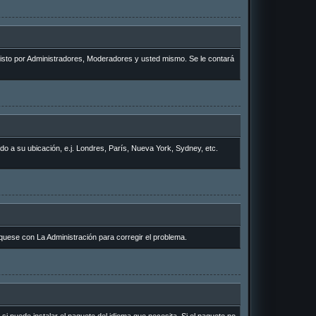
 visto por Administradores, Moderadores y usted mismo. Se le contará
rdo a su ubicación, e.j. Londres, París, Nueva York, Sydney, etc.
quese con La Administración para corregir el problema.