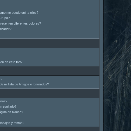
omo me puedo unir a ellos?
Grupo?
ecen en diferentes colores?
minado"?
en en este foro!
s?
e mi lista de Amigos e Ignorados?
oros?
 resultado?
gina en blanco?
ensajes y temas?