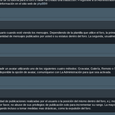
e de su idioma para el foro o nadie ha creado una traducción. Pregúntele a un Administrador 
información en el sitio web de
phpBB
®
 cuando esté viendo los mensajes. Dependiendo de la plantilla que utilice el foro, la primer
 cantidad de mensajes publicados por usted o su estatus dentro del foro. La segunda, usua
adir un avatar utilizando uno de los siguientes cuatro métodos: Gravatar, Galería, Remoto o 
sponible la opción de avatar, comuníquese con La Administración para que sea activada.
ad de publicaciones realizadas por el usuario o la posición del mismo dentro del foro, e.j.
r favor, no abuse de sus privilegios de publicación solo para incrementar su rango. La mayo
egando incluso a tomar medidas mas drásticas, como la expulsión del foro.