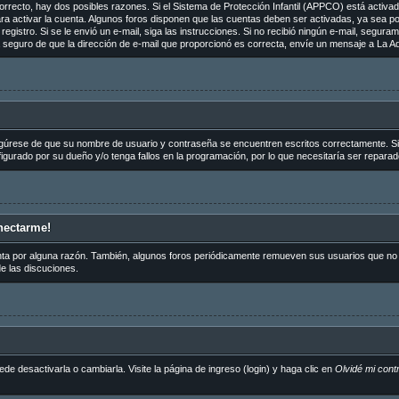
orrecto, hay dos posibles razones. Si el Sistema de Protección Infantil (APPCO) está activado
ra activar la cuenta. Algunos foros disponen que las cuentas deben ser activadas, ya sea p
de registro. Si se le envió un e-mail, siga las instrucciones. Si no recibió ningún e-mail, segu
tá seguro de que la dirección de e-mail que proporcionó es correcta, envíe un mensaje a La Ad
egúrese de que su nombre de usuario y contraseña se encuentren escritos correctamente. S
igurado por su dueño y/o tenga fallos en la programación, por lo que necesitaría ser reparad
nectarme!
nta por alguna razón. También, algunos foros periódicamente remueven sus usuarios que no p
de las discuciones.
 desactivarla o cambiarla. Visite la página de ingreso (login) y haga clic en
Olvidé mi cont