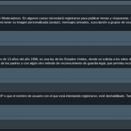
s y Moderadores. En algunos casos necesitará registrarse para publicar temas y respuestas. 
como tener su imagen personalizada (avatar), mensajes privados, suscripción a grupos de us
 13 años del año 1998, es una ley de los Estados Unidos, donde se solicita a los sitios de 
to de los padres o con algún otro método de reconocimiento de guardia legal, que permita reco
 IP o que el nombre de usuario con el que está intentando registrarse, esté deshabilitado. Ta