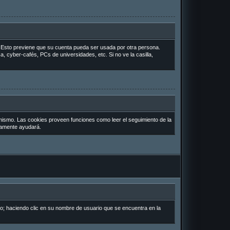
o. Esto previene que su cuenta pueda ser usada por otra persona.
, cyber-cafés, PCs de universidades, etc. Si no ve la casilla,
 mismo. Las cookies proveen funciones como leer el seguimiento de la
uramente ayudará.
io; haciendo clic en su nombre de usuario que se encuentra en la