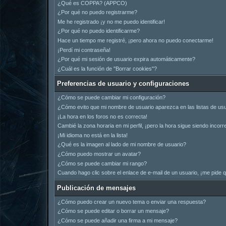
¿Qué es COPPA? (APPCO)
¿Por qué no puedo registrarme?
Me he registrado ¡y no me puedo identificar!
¿Por qué no puedo identificarme?
Hace un tiempo me registré, ¡pero ahora no puedo conectarme!
¡Perdí mi contraseña!
¿Por qué mi sesión de usuario expira automáticamente?
¿Cuál es la función de "Borrar cookies"?
Preferencias de usuario y configuraciones
¿Cómo se puede cambiar mi configuración?
¿Cómo evito que mi nombre de usuario aparezca en las listas de us
¡La hora en los foros no es correcta!
Cambié la zona horaria en mi perfil, ¡pero la hora sigue siendo incorr
¡Mi idioma no está en la lista!
¿Qué es la imagen al lado de mi nombre de usuario?
¿Cómo puedo mostrar un avatar?
¿Cómo se puede cambiar mi rango?
Cuando hago clic sobre el enlace de e-mail de un usuario, ¡me pide q
Publicación de mensajes
¿Cómo puedo crear un nuevo tema o enviar una respuesta?
¿Cómo se puede editar o borrar un mensaje?
¿Cómo se puede añadir una firma a mi mensaje?