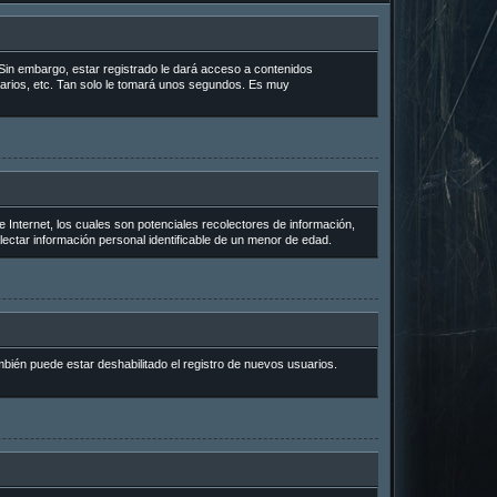
Sin embargo, estar registrado le dará acceso a contenidos
uarios, etc. Tan solo le tomará unos segundos. Es muy
Internet, los cuales son potenciales recolectores de información,
lectar información personal identificable de un menor de edad.
mbién puede estar deshabilitado el registro de nuevos usuarios.