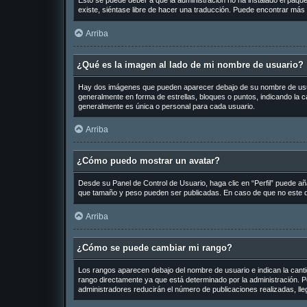
Esto se puede deber a que la administración no ha instalado el paquet
existe, siéntase libre de hacer una traducción. Puede encontrar más 
Arriba
¿Qué es la imagen al lado de mi nombre de usuario?
Hay dos imágenes que pueden aparecer debajo de su nombre de usuario
generalmente en forma de estrellas, bloques o puntos, indicando la
generalmente es única o personal para cada usuario.
Arriba
¿Cómo puedo mostrar un avatar?
Desde su Panel de Control de Usuario, haga clic en “Perfil” puede añ
que tamaño y peso pueden ser publicadas. En caso de que no este di
Arriba
¿Cómo se puede cambiar mi rango?
Los rangos aparecen debajo del nombre de usuario e indican la cantid
rango directamente ya que está determinado por la administración. Po
administradores reducirán el número de publicaciones realizadas, ll