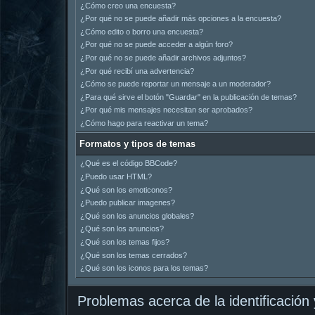
¿Cómo creo una encuesta?
¿Por qué no se puede añadir más opciones a la encuesta?
¿Cómo edito o borro una encuesta?
¿Por qué no se puede acceder a algún foro?
¿Por qué no se puede añadir archivos adjuntos?
¿Por qué recibí una advertencia?
¿Cómo se puede reportar un mensaje a un moderador?
¿Para qué sirve el botón "Guardar" en la publicación de temas?
¿Por qué mis mensajes necesitan ser aprobados?
¿Cómo hago para reactivar un tema?
Formatos y tipos de temas
¿Qué es el código BBCode?
¿Puedo usar HTML?
¿Qué son los emoticonos?
¿Puedo publicar imagenes?
¿Qué son los anuncios globales?
¿Qué son los anuncios?
¿Qué son los temas fijos?
¿Qué son los temas cerrados?
¿Qué son los iconos para los temas?
Problemas acerca de la identificación y