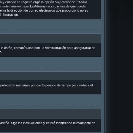
 y cuando se registró eligió la opción
Soy menor de 13 años
or usted mismo o por La Administración, antes de que pueda
ramente la dirección de correo electrónico que proporcionó no es
ministración.
i lo están, comuníquese con La Administración para asegurarse de
o.
ublicaron mensajes por cierto periodo de tiempo para reducir el
raseña
. Siga las instrucciones y estará identificado nuevamente en