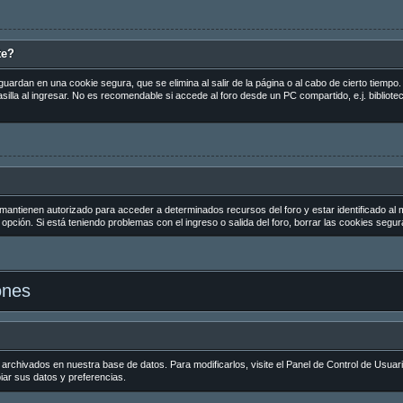
te?
guardan en una cookie segura, que se elimina al salir de la página o al cabo de cierto tiemp
la al ingresar. No es recomendable si accede al foro desde un PC compartido, e.j. biblioteca
 mantienen autorizado para acceder a determinados recursos del foro y estar identificado al
la opción. Si está teniendo problemas con el ingreso o salida del foro, borrar las cookies seg
ones
 archivados en nuestra base de datos. Para modificarlos, visite el Panel de Control de Usuar
biar sus datos y preferencias.