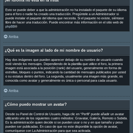
¡Mi idioma no está en la lista!
Esto se puede deber a que la administración no ha instalado el paquete de su idioma
para el foro o nadie ha creado una traducción. Pregúntele a un Administrador si
puede instalar el paquete del idioma que necesita. Si el paquete no existe, siéntase
libre de hacer una traducción. Puede encontrar más información en el sitio web de
phpBB
®
Arriba
¿Qué es la imagen al lado de mi nombre de usuario?
Hay dos imágenes que pueden aparecer debajo de su nombre de usuario cuando
esté viendo los mensajes. Dependiendo de la plantilla que utilice el foro, la primera
imagen está asociada a la posición (rank) del usuario, generalmente en forma de
estrellas, bloques o puntos, indicando la cantidad de mensajes publicados por usted
o su estatus dentro del foro. La segunda, usualmente una imagen más grande, es
conocida como avatar y generalmente es única o personal para cada usuario.
Arriba
¿Cómo puedo mostrar un avatar?
Desde su Panel de Control de Usuario, haga clic en “Perfil” puede añadir un avatar
utilizando uno de los siguientes cuatro métodos: Gravatar, Galería, Remoto o Subida.
Es la administración quien decide si se pueden usar o no y en que tamaño y peso
pueden ser publicadas. En caso de que no este disponible la opción de avatar,
comuníquese con La Administración para que sea activada.