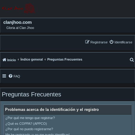
clanjhoo.com
Gloria al Clan Jhoo
Registrarse
Identificarse
Índice general
Preguntas Frecuentes
Inicio
FAQ
Preguntas Frecuentes
Problemas acerca de la identificación y el registro
¿Por qué me tengo que registrar?
¿Qué es COPPA? (APPCO)
¿Por qué no puedo registrarme?
Me he registrado ¡y no me puedo identificar!