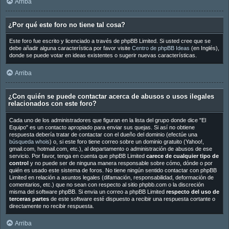
Arriba
¿Por qué este foro no tiene tal cosa?
Este foro fue escrito y licenciado a través de phpBB Limited. Si usted cree que se
debe añadir alguna característica por favor visite
Centro de phpBB Ideas
(en Inglés),
donde se puede votar en ideas existentes o sugerir nuevas características.
Arriba
¿Con quién se puede contactar acerca de abusos o usos ilegales
relacionados con este foro?
Cada uno de los administradores que figuran en la lista del grupo donde dice "El
Equipo" es un contacto apropiado para enviar sus quejas. Si así no obtiene
respuesta debería tratar de contactar con el dueño del dominio (efectúe una
búsqueda whois
) o, si este foro tiene correo sobre un dominio gratuito (Yahoo!,
gmail.com, hotmail.com, etc.), al departamento o administración de abusos de ese
servicio. Por favor, tenga en cuenta que phpBB Limited
carece de cualquier tipo de
control
y no puede ser de ninguna manera responsable sobre cómo, dónde o por
quién es usado este sistema de foros. No tiene ningún sentido contactar con phpBB
Limited en relación a asuntos legales (difamación, responsabilidad, deformación de
comentarios, etc.) que no sean con respecto al sitio phpbb.com o la discreción
misma del software phpBB. Si envia un correo a phpBB Limited
respecto del uso de
terceras partes
de este software esté dispuesto a recibir una respuesta cortante o
directamente no recibir respuesta.
Arriba