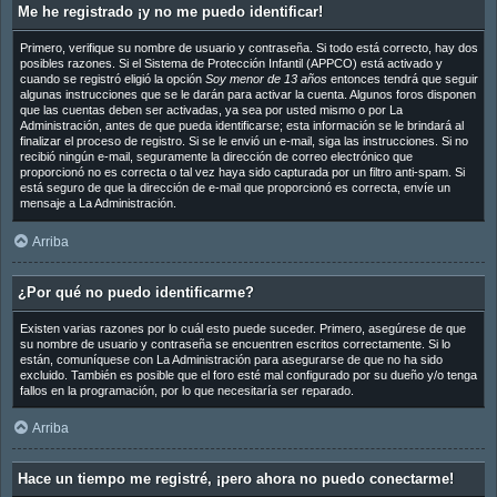
Me he registrado ¡y no me puedo identificar!
Primero, verifique su nombre de usuario y contraseña. Si todo está correcto, hay dos
posibles razones. Si el Sistema de Protección Infantil (APPCO) está activado y
cuando se registró eligió la opción
Soy menor de 13 años
entonces tendrá que seguir
algunas instrucciones que se le darán para activar la cuenta. Algunos foros disponen
que las cuentas deben ser activadas, ya sea por usted mismo o por La
Administración, antes de que pueda identificarse; esta información se le brindará al
finalizar el proceso de registro. Si se le envió un e-mail, siga las instrucciones. Si no
recibió ningún e-mail, seguramente la dirección de correo electrónico que
proporcionó no es correcta o tal vez haya sido capturada por un filtro anti-spam. Si
está seguro de que la dirección de e-mail que proporcionó es correcta, envíe un
mensaje a La Administración.
Arriba
¿Por qué no puedo identificarme?
Existen varias razones por lo cuál esto puede suceder. Primero, asegúrese de que
su nombre de usuario y contraseña se encuentren escritos correctamente. Si lo
están, comuníquese con La Administración para asegurarse de que no ha sido
excluido. También es posible que el foro esté mal configurado por su dueño y/o tenga
fallos en la programación, por lo que necesitaría ser reparado.
Arriba
Hace un tiempo me registré, ¡pero ahora no puedo conectarme!