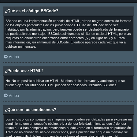
¿Qué es el código BBCode?
BBcode es una implementación especial de HTML, ofrece un gran control de formato
de los objetos particulares de las publicaciones. El uso de BBCode debe ser
habilitado por la administración, pero también puede ser deshabilitado del formulario
de publicación de mensajes. BBCode asimismo es similar en estilo al HTML, pero las
etiquetas se encuentran encerrados entre corchetes [ y ] en lugar de < y >. Para
más información, lea el manual de BBCode. El enlace aparece cada vez que va a
publicar un mensaje.
Arriba
¿Puedo usar HTML?
No. No es posible publicar en HTML. Muchos de los formatos y acciones que se
pueden ejecutar utilizando HTML pueden ser aplicados utilizando BBCodes.
Arriba
¿Qué son los emoticonos?
Los emoticonos son pequeñas imágenes que pueden ser utilizadas para expresar un
sentimiento con un pequeño código, e.j. :) denota felicidad, mientras que :( denota
tristeza. La lista completa de emoticones puede verse en el formulario de publicación.
Trate de no abusar del uso de emoticonos, pues pueden hacer que un mensaje se
vuelva muy difícil de leer y un moderador borre el tema o los emoticones del