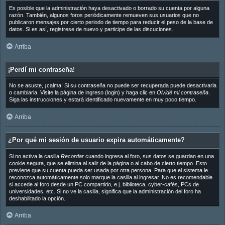
Es posible que la administración haya desactivado o borrado su cuenta por alguna
razón. También, algunos foros periódicamente remueven sus usuarios que no
publicaron mensajes por cierto periodo de tiempo para reducir el peso de la base de
datos. Si es así, registrese de nuevo y participe de las discuciones.
Arriba
¡Perdí mi contraseña!
No se asuste, ¡calma! Si su contraseña no puede ser recuperada puede desactivarla
o cambiarla. Visite la página de ingreso (login) y haga clic en
Olvidé mi contraseña
.
Siga las instrucciones y estará identificado nuevamente en muy poco tiempo.
Arriba
¿Por qué mi sesión de usuario expira automáticamente?
Si no activa la casilla
Recordar
cuando ingresa al foro, sus datos se guardan en una
cookie segura, que se elimina al salir de la página o al cabo de cierto tiempo. Esto
previene que su cuenta pueda ser usada por otra persona. Para que el sistema le
reconozca automáticamente solo marque la casilla al ingresar. No es recomendable
si accede al foro desde un PC compartido, e.j. biblioteca, cyber-cafés, PCs de
universidades, etc. Si no ve la casilla, significa que la administración del foro ha
deshabilitado la opción.
Arriba