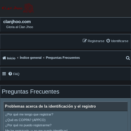
clanjhoo.com
Gloria al Clan Jhoo
Registrarse
Identificarse
Índice general
Preguntas Frecuentes
Inicio
FAQ
Preguntas Frecuentes
Problemas acerca de la identificación y el registro
¿Por qué me tengo que registrar?
¿Qué es COPPA? (APPCO)
¿Por qué no puedo registrarme?
Me he registrado ¡y no me puedo identificar!