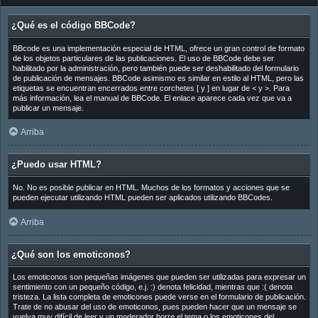
¿Qué es el código BBCode?
BBcode es una implementación especial de HTML, ofrece un gran control de formato
de los objetos particulares de las publicaciones. El uso de BBCode debe ser
habilitado por la administración, pero también puede ser deshabilitado del formulario
de publicación de mensajes. BBCode asimismo es similar en estilo al HTML, pero las
etiquetas se encuentran encerrados entre corchetes [ y ] en lugar de < y >. Para
más información, lea el manual de BBCode. El enlace aparece cada vez que va a
publicar un mensaje.
Arriba
¿Puedo usar HTML?
No. No es posible publicar en HTML. Muchos de los formatos y acciones que se
pueden ejecutar utilizando HTML pueden ser aplicados utilizando BBCodes.
Arriba
¿Qué son los emoticonos?
Los emoticonos son pequeñas imágenes que pueden ser utilizadas para expresar un
sentimiento con un pequeño código, e.j. :) denota felicidad, mientras que :( denota
tristeza. La lista completa de emoticones puede verse en el formulario de publicación.
Trate de no abusar del uso de emoticonos, pues pueden hacer que un mensaje se
vuelva muy difícil de leer y un moderador borre el tema o los emoticones del