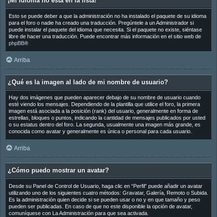
¡Mi idioma no está en la lista!
Esto se puede deber a que la administración no ha instalado el paquete de su idioma
para el foro o nadie ha creado una traducción. Pregúntele a un Administrador si
puede instalar el paquete del idioma que necesita. Si el paquete no existe, siéntase
libre de hacer una traducción. Puede encontrar más información en el sitio web de
phpBB
®
Arriba
¿Qué es la imagen al lado de mi nombre de usuario?
Hay dos imágenes que pueden aparecer debajo de su nombre de usuario cuando
esté viendo los mensajes. Dependiendo de la plantilla que utilice el foro, la primera
imagen está asociada a la posición (rank) del usuario, generalmente en forma de
estrellas, bloques o puntos, indicando la cantidad de mensajes publicados por usted
o su estatus dentro del foro. La segunda, usualmente una imagen más grande, es
conocida como avatar y generalmente es única o personal para cada usuario.
Arriba
¿Cómo puedo mostrar un avatar?
Desde su Panel de Control de Usuario, haga clic en “Perfil” puede añadir un avatar
utilizando uno de los siguientes cuatro métodos: Gravatar, Galería, Remoto o Subida.
Es la administración quien decide si se pueden usar o no y en que tamaño y peso
pueden ser publicadas. En caso de que no este disponible la opción de avatar,
comuníquese con La Administración para que sea activada.