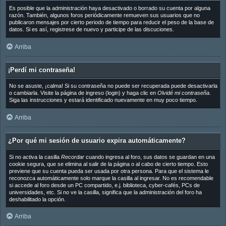
Es posible que la administración haya desactivado o borrado su cuenta por alguna
razón. También, algunos foros periódicamente remueven sus usuarios que no
publicaron mensajes por cierto periodo de tiempo para reducir el peso de la base de
datos. Si es así, registrese de nuevo y participe de las discuciones.
Arriba
¡Perdí mi contraseña!
No se asuste, ¡calma! Si su contraseña no puede ser recuperada puede desactivarla
o cambiarla. Visite la página de ingreso (login) y haga clic en
Olvidé mi contraseña
.
Siga las instrucciones y estará identificado nuevamente en muy poco tiempo.
Arriba
¿Por qué mi sesión de usuario expira automáticamente?
Si no activa la casilla
Recordar
cuando ingresa al foro, sus datos se guardan en una
cookie segura, que se elimina al salir de la página o al cabo de cierto tiempo. Esto
previene que su cuenta pueda ser usada por otra persona. Para que el sistema le
reconozca automáticamente solo marque la casilla al ingresar. No es recomendable
si accede al foro desde un PC compartido, e.j. biblioteca, cyber-cafés, PCs de
universidades, etc. Si no ve la casilla, significa que la administración del foro ha
deshabilitado la opción.
Arriba