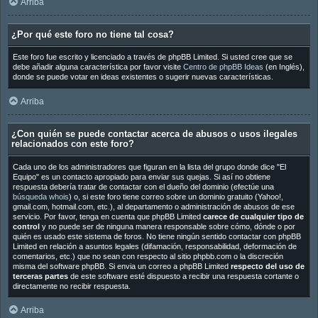
Arriba
¿Por qué este foro no tiene tal cosa?
Este foro fue escrito y licenciado a través de phpBB Limited. Si usted cree que se
debe añadir alguna característica por favor visite
Centro de phpBB Ideas
(en Inglés),
donde se puede votar en ideas existentes o sugerir nuevas características.
Arriba
¿Con quién se puede contactar acerca de abusos o usos ilegales
relacionados con este foro?
Cada uno de los administradores que figuran en la lista del grupo donde dice "El
Equipo" es un contacto apropiado para enviar sus quejas. Si así no obtiene
respuesta debería tratar de contactar con el dueño del dominio (efectúe una
búsqueda whois
) o, si este foro tiene correo sobre un dominio gratuito (Yahoo!,
gmail.com, hotmail.com, etc.), al departamento o administración de abusos de ese
servicio. Por favor, tenga en cuenta que phpBB Limited
carece de cualquier tipo de
control
y no puede ser de ninguna manera responsable sobre cómo, dónde o por
quién es usado este sistema de foros. No tiene ningún sentido contactar con phpBB
Limited en relación a asuntos legales (difamación, responsabilidad, deformación de
comentarios, etc.) que no sean con respecto al sitio phpbb.com o la discreción
misma del software phpBB. Si envia un correo a phpBB Limited
respecto del uso de
terceras partes
de este software esté dispuesto a recibir una respuesta cortante o
directamente no recibir respuesta.
Arriba