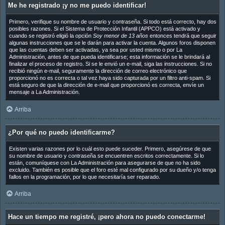
Me he registrado ¡y no me puedo identificar!
Primero, verifique su nombre de usuario y contraseña. Si todo está correcto, hay dos
posibles razones. Si el Sistema de Protección Infantil (APPCO) está activado y
cuando se registró eligió la opción
Soy menor de 13 años
entonces tendrá que seguir
algunas instrucciones que se le darán para activar la cuenta. Algunos foros disponen
que las cuentas deben ser activadas, ya sea por usted mismo o por La
Administración, antes de que pueda identificarse; esta información se le brindará al
finalizar el proceso de registro. Si se le envió un e-mail, siga las instrucciones. Si no
recibió ningún e-mail, seguramente la dirección de correo electrónico que
proporcionó no es correcta o tal vez haya sido capturada por un filtro anti-spam. Si
está seguro de que la dirección de e-mail que proporcionó es correcta, envíe un
mensaje a La Administración.
Arriba
¿Por qué no puedo identificarme?
Existen varias razones por lo cuál esto puede suceder. Primero, asegúrese de que
su nombre de usuario y contraseña se encuentren escritos correctamente. Si lo
están, comuníquese con La Administración para asegurarse de que no ha sido
excluido. También es posible que el foro esté mal configurado por su dueño y/o tenga
fallos en la programación, por lo que necesitaría ser reparado.
Arriba
Hace un tiempo me registré, ¡pero ahora no puedo conectarme!