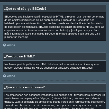
¿Qué es el código BBCode?
BBcode es una implementación especial de HTML, ofrece un gran control de formato
de los objetos particulares de las publicaciones. El uso de BBCode debe ser
habilitado por la administración, pero también puede ser deshabilitado del formulario
de publicación de mensajes. BBCode asimismo es similar en estilo al HTML, pero las
etiquetas se encuentran encerrados entre corchetes [ y ] en lugar de < y >. Para
más información, lea el manual de BBCode. El enlace aparece cada vez que va a
publicar un mensaje.
Arriba
¿Puedo usar HTML?
No. No es posible publicar en HTML. Muchos de los formatos y acciones que se
pueden ejecutar utilizando HTML pueden ser aplicados utilizando BBCodes.
Arriba
¿Qué son los emoticonos?
Los emoticonos son pequeñas imágenes que pueden ser utilizadas para expresar un
sentimiento con un pequeño código, e.j. :) denota felicidad, mientras que :( denota
tristeza. La lista completa de emoticones puede verse en el formulario de publicación.
Trate de no abusar del uso de emoticonos, pues pueden hacer que un mensaje se
vuelva muy difícil de leer y un moderador borre el tema o los emoticones del