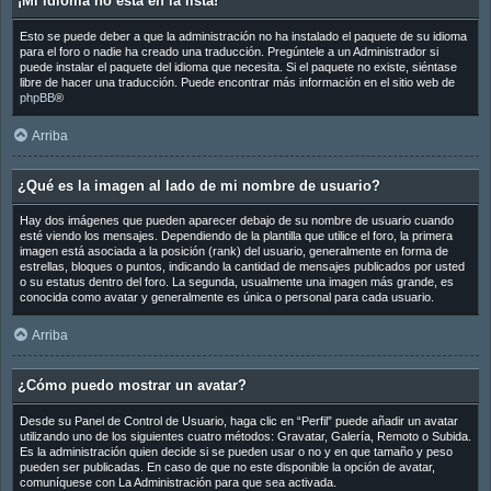
¡Mi idioma no está en la lista!
Esto se puede deber a que la administración no ha instalado el paquete de su idioma
para el foro o nadie ha creado una traducción. Pregúntele a un Administrador si
puede instalar el paquete del idioma que necesita. Si el paquete no existe, siéntase
libre de hacer una traducción. Puede encontrar más información en el sitio web de
phpBB
®
Arriba
¿Qué es la imagen al lado de mi nombre de usuario?
Hay dos imágenes que pueden aparecer debajo de su nombre de usuario cuando
esté viendo los mensajes. Dependiendo de la plantilla que utilice el foro, la primera
imagen está asociada a la posición (rank) del usuario, generalmente en forma de
estrellas, bloques o puntos, indicando la cantidad de mensajes publicados por usted
o su estatus dentro del foro. La segunda, usualmente una imagen más grande, es
conocida como avatar y generalmente es única o personal para cada usuario.
Arriba
¿Cómo puedo mostrar un avatar?
Desde su Panel de Control de Usuario, haga clic en “Perfil” puede añadir un avatar
utilizando uno de los siguientes cuatro métodos: Gravatar, Galería, Remoto o Subida.
Es la administración quien decide si se pueden usar o no y en que tamaño y peso
pueden ser publicadas. En caso de que no este disponible la opción de avatar,
comuníquese con La Administración para que sea activada.