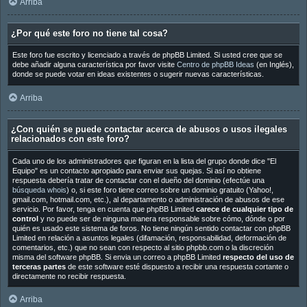
Arriba
¿Por qué este foro no tiene tal cosa?
Este foro fue escrito y licenciado a través de phpBB Limited. Si usted cree que se
debe añadir alguna característica por favor visite
Centro de phpBB Ideas
(en Inglés),
donde se puede votar en ideas existentes o sugerir nuevas características.
Arriba
¿Con quién se puede contactar acerca de abusos o usos ilegales
relacionados con este foro?
Cada uno de los administradores que figuran en la lista del grupo donde dice "El
Equipo" es un contacto apropiado para enviar sus quejas. Si así no obtiene
respuesta debería tratar de contactar con el dueño del dominio (efectúe una
búsqueda whois
) o, si este foro tiene correo sobre un dominio gratuito (Yahoo!,
gmail.com, hotmail.com, etc.), al departamento o administración de abusos de ese
servicio. Por favor, tenga en cuenta que phpBB Limited
carece de cualquier tipo de
control
y no puede ser de ninguna manera responsable sobre cómo, dónde o por
quién es usado este sistema de foros. No tiene ningún sentido contactar con phpBB
Limited en relación a asuntos legales (difamación, responsabilidad, deformación de
comentarios, etc.) que no sean con respecto al sitio phpbb.com o la discreción
misma del software phpBB. Si envia un correo a phpBB Limited
respecto del uso de
terceras partes
de este software esté dispuesto a recibir una respuesta cortante o
directamente no recibir respuesta.
Arriba