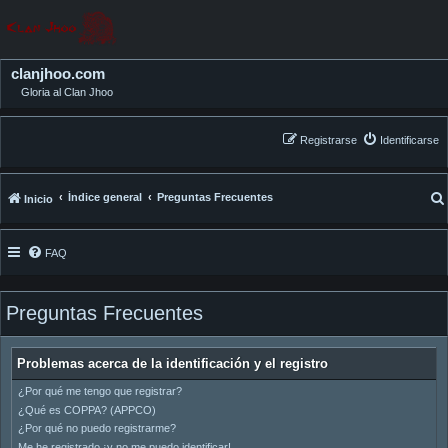
clanjhoo.com
Gloria al Clan Jhoo
Registrarse
Identificarse
Índice general
Preguntas Frecuentes
Inicio
FAQ
Preguntas Frecuentes
Problemas acerca de la identificación y el registro
¿Por qué me tengo que registrar?
¿Qué es COPPA? (APPCO)
¿Por qué no puedo registrarme?
Me he registrado ¡y no me puedo identificar!