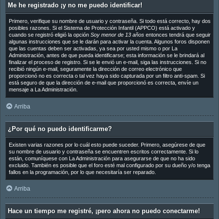
Me he registrado ¡y no me puedo identificar!
Primero, verifique su nombre de usuario y contraseña. Si todo está correcto, hay dos
posibles razones. Si el Sistema de Protección Infantil (APPCO) está activado y
cuando se registró eligió la opción
Soy menor de 13 años
entonces tendrá que seguir
algunas instrucciones que se le darán para activar la cuenta. Algunos foros disponen
que las cuentas deben ser activadas, ya sea por usted mismo o por La
Administración, antes de que pueda identificarse; esta información se le brindará al
finalizar el proceso de registro. Si se le envió un e-mail, siga las instrucciones. Si no
recibió ningún e-mail, seguramente la dirección de correo electrónico que
proporcionó no es correcta o tal vez haya sido capturada por un filtro anti-spam. Si
está seguro de que la dirección de e-mail que proporcionó es correcta, envíe un
mensaje a La Administración.
Arriba
¿Por qué no puedo identificarme?
Existen varias razones por lo cuál esto puede suceder. Primero, asegúrese de que
su nombre de usuario y contraseña se encuentren escritos correctamente. Si lo
están, comuníquese con La Administración para asegurarse de que no ha sido
excluido. También es posible que el foro esté mal configurado por su dueño y/o tenga
fallos en la programación, por lo que necesitaría ser reparado.
Arriba
Hace un tiempo me registré, ¡pero ahora no puedo conectarme!