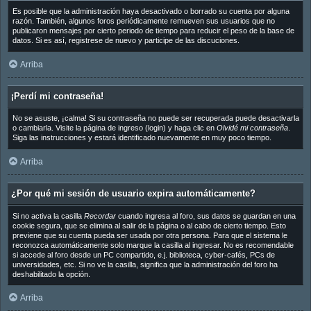
Es posible que la administración haya desactivado o borrado su cuenta por alguna
razón. También, algunos foros periódicamente remueven sus usuarios que no
publicaron mensajes por cierto periodo de tiempo para reducir el peso de la base de
datos. Si es así, registrese de nuevo y participe de las discuciones.
Arriba
¡Perdí mi contraseña!
No se asuste, ¡calma! Si su contraseña no puede ser recuperada puede desactivarla
o cambiarla. Visite la página de ingreso (login) y haga clic en
Olvidé mi contraseña
.
Siga las instrucciones y estará identificado nuevamente en muy poco tiempo.
Arriba
¿Por qué mi sesión de usuario expira automáticamente?
Si no activa la casilla
Recordar
cuando ingresa al foro, sus datos se guardan en una
cookie segura, que se elimina al salir de la página o al cabo de cierto tiempo. Esto
previene que su cuenta pueda ser usada por otra persona. Para que el sistema le
reconozca automáticamente solo marque la casilla al ingresar. No es recomendable
si accede al foro desde un PC compartido, e.j. biblioteca, cyber-cafés, PCs de
universidades, etc. Si no ve la casilla, significa que la administración del foro ha
deshabilitado la opción.
Arriba