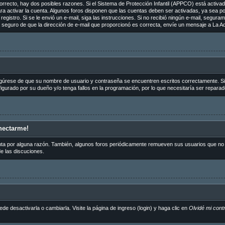
orrecto, hay dos posibles razones. Si el Sistema de Protección Infantil (APPCO) está activado
ra activar la cuenta. Algunos foros disponen que las cuentas deben ser activadas, ya sea p
de registro. Si se le envió un e-mail, siga las instrucciones. Si no recibió ningún e-mail, segu
tá seguro de que la dirección de e-mail que proporcionó es correcta, envíe un mensaje a La Ad
egúrese de que su nombre de usuario y contraseña se encuentren escritos correctamente. S
igurado por su dueño y/o tenga fallos en la programación, por lo que necesitaría ser reparad
nectarme!
nta por alguna razón. También, algunos foros periódicamente remueven sus usuarios que no p
de las discuciones.
 desactivarla o cambiarla. Visite la página de ingreso (login) y haga clic en
Olvidé mi cont