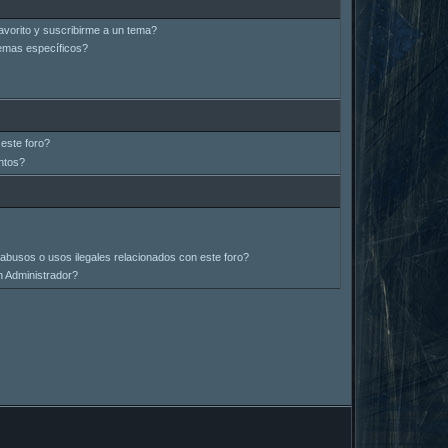
avorito y suscribirme a un tema?
emas específicos?
este foro?
ntos?
abusos o usos ilegales relacionados con este foro?
 Administrador?