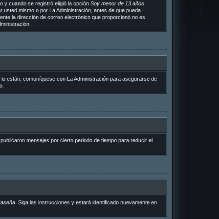
 y cuando se registró eligió la opción
Soy menor de 13 años
or usted mismo o por La Administración, antes de que pueda
ramente la dirección de correo electrónico que proporcionó no es
ministración.
i lo están, comuníquese con La Administración para asegurarse de
o.
ublicaron mensajes por cierto periodo de tiempo para reducir el
raseña
. Siga las instrucciones y estará identificado nuevamente en