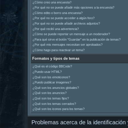
¿Cómo creo una encuesta?
¿Por qué no se puede añadir más opciones a la encuesta?
¿Cómo edito o borro una encuesta?
¿Por qué no se puede acceder a algún foro?
¿Por qué no se puede añadir archivos adjuntos?
¿Por qué recibí una advertencia?
¿Cómo se puede reportar un mensaje a un moderador?
¿Para qué sirve el botón "Guardar" en la publicación de temas?
¿Por qué mis mensajes necesitan ser aprobados?
¿Cómo hago para reactivar un tema?
Formatos y tipos de temas
¿Qué es el código BBCode?
¿Puedo usar HTML?
¿Qué son los emoticonos?
¿Puedo publicar imagenes?
¿Qué son los anuncios globales?
¿Qué son los anuncios?
¿Qué son los temas fijos?
¿Qué son los temas cerrados?
¿Qué son los iconos para los temas?
Problemas acerca de la identificación y