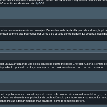
e de su idioma para el foro o nadie ha creado una traducción. Pregúntele a un Administrador 
información en el sitio web de
phpBB
®
 cuando esté viendo los mensajes. Dependiendo de la plantilla que utilice el foro, la primer
 cantidad de mensajes publicados por usted o su estatus dentro del foro. La segunda, usua
adir un avatar utilizando uno de los siguientes cuatro métodos: Gravatar, Galería, Remoto o 
sponible la opción de avatar, comuníquese con La Administración para que sea activada.
ad de publicaciones realizadas por el usuario o la posición del mismo dentro del foro, e.j.
r favor, no abuse de sus privilegios de publicación solo para incrementar su rango. La mayo
egando incluso a tomar medidas mas drásticas, como la expulsión del foro.