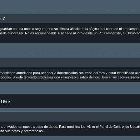
te?
guardan en una cookie segura, que se elimina al salir de la página o al cabo de cierto tiemp
la al ingresar. No es recomendable si accede al foro desde un PC compartido, e.j. biblioteca
 mantienen autorizado para acceder a determinados recursos del foro y estar identificado al
la opción. Si está teniendo problemas con el ingreso o salida del foro, borrar las cookies seg
ones
 archivados en nuestra base de datos. Para modificarlos, visite el Panel de Control de Usuar
biar sus datos y preferencias.