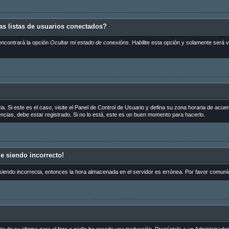
s listas de usuarios conectados?
encontrará la opción
Ocultar mi estado de conexións
. Habilite esta opción y solamente será
a. Si este es el caso, visite el Panel de Control de Usuario y defina su zona horaria de acue
cias, debe estar registrado. Si no lo está, este es un buen momento para hacerlo.
ue siendo incorrecto!
 siendo incorrecta, entonces la hora almacenada en el servidor es errónea. Por favor comuní