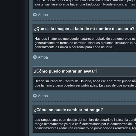
Esto se puede deber a que la administración no ha instalado el paquet
existe, siéntase libre de hacer una traducción. Puede encontrar más 
Arriba
¿Qué es la imagen al lado de mi nombre de usuario?
Hay dos imágenes que pueden aparecer debajo de su nombre de usuario
generalmente en forma de estrellas, bloques o puntos, indicando la
generalmente es única o personal para cada usuario.
Arriba
¿Cómo puedo mostrar un avatar?
Desde su Panel de Control de Usuario, haga clic en “Perfil” puede añ
que tamaño y peso pueden ser publicadas. En caso de que no este di
Arriba
¿Cómo se puede cambiar mi rango?
Los rangos aparecen debajo del nombre de usuario e indican la cantid
rango directamente ya que está determinado por la administración. Po
administradores reducirán el número de publicaciones realizadas, ll