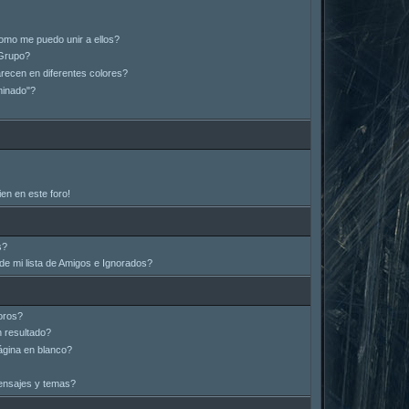
omo me puedo unir a ellos?
Grupo?
ecen en diferentes colores?
minado"?
en en este foro!
s?
e mi lista de Amigos e Ignorados?
oros?
 resultado?
gina en blanco?
ensajes y temas?