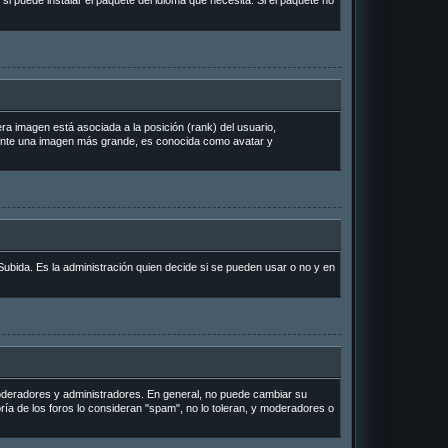
si puede instalar el paquete del idioma que necesita. Si el paquete no
a imagen está asociada a la posición (rank) del usuario,
lmente una imagen más grande, es conocida como avatar y
Subida. Es la administración quien decide si se pueden usar o no y en
 moderadores y administradores. En general, no puede cambiar su
ría de los foros lo consideran "spam", no lo toleran, y moderadores o