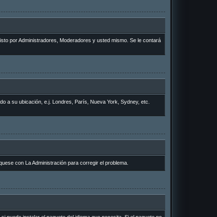
 visto por Administradores, Moderadores y usted mismo. Se le contará
rdo a su ubicación, e.j. Londres, París, Nueva York, Sydney, etc.
quese con La Administración para corregir el problema.