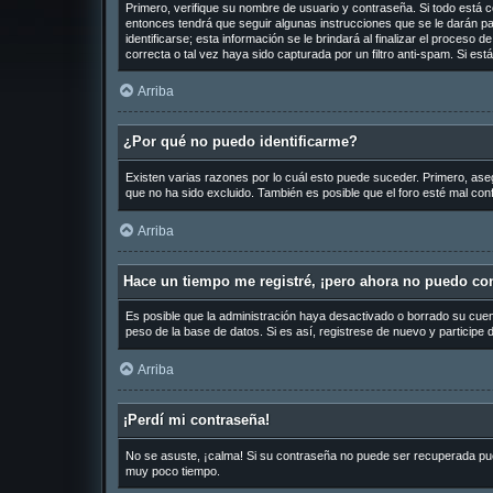
Primero, verifique su nombre de usuario y contraseña. Si todo está c
entonces tendrá que seguir algunas instrucciones que se le darán pa
identificarse; esta información se le brindará al finalizar el proceso 
correcta o tal vez haya sido capturada por un filtro anti-spam. Si es
Arriba
¿Por qué no puedo identificarme?
Existen varias razones por lo cuál esto puede suceder. Primero, as
que no ha sido excluido. También es posible que el foro esté mal conf
Arriba
Hace un tiempo me registré, ¡pero ahora no puedo co
Es posible que la administración haya desactivado o borrado su cue
peso de la base de datos. Si es así, registrese de nuevo y participe 
Arriba
¡Perdí mi contraseña!
No se asuste, ¡calma! Si su contraseña no puede ser recuperada puede
muy poco tiempo.