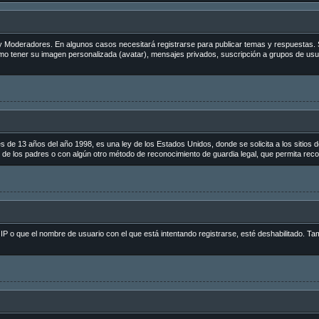
s y Moderadores. En algunos casos necesitará registrarse para publicar temas y respuestas. 
como tener su imagen personalizada (avatar), mensajes privados, suscripción a grupos de us
 13 años del año 1998, es una ley de los Estados Unidos, donde se solicita a los sitios de 
to de los padres o con algún otro método de reconocimiento de guardia legal, que permita reco
 IP o que el nombre de usuario con el que está intentando registrarse, esté deshabilitado. Ta