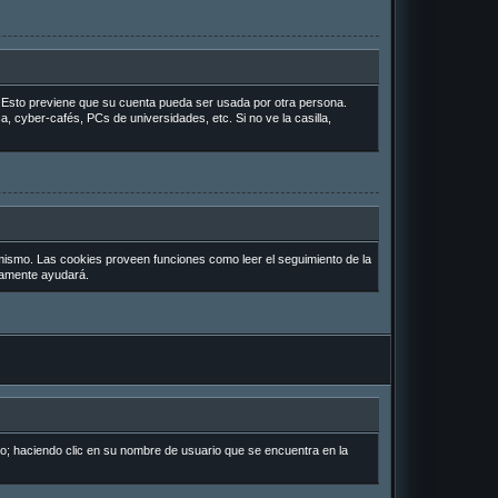
o. Esto previene que su cuenta pueda ser usada por otra persona.
, cyber-cafés, PCs de universidades, etc. Si no ve la casilla,
 mismo. Las cookies proveen funciones como leer el seguimiento de la
uramente ayudará.
io; haciendo clic en su nombre de usuario que se encuentra en la