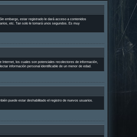
Sin embargo, estar registrado le dará acceso a contenidos
uarios, etc. Tan solo le tomará unos segundos. Es muy
Internet, los cuales son potenciales recolectores de información,
lectar información personal identificable de un menor de edad.
mbién puede estar deshabilitado el registro de nuevos usuarios.