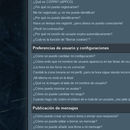
¿Qué es COPPA? (APPCO)
¿Por qué no puedo registrarme?
Me he registrado ¡y no me puedo identificar!
¿Por qué no puedo identificarme?
Hace un tiempo me registré, ¡pero ahora no puedo conectarme!
¡Perdí mi contraseña!
¿Por qué mi sesión de usuario expira automáticamente?
¿Cuál es la función de "Borrar cookies"?
Preferencias de usuario y configuraciones
¿Cómo se puede cambiar mi configuración?
¿Cómo evito que mi nombre de usuario aparezca en las listas de us
¡La hora en los foros no es correcta!
Cambié la zona horaria en mi perfil, ¡pero la hora sigue siendo incorr
¡Mi idioma no está en la lista!
¿Qué es la imagen al lado de mi nombre de usuario?
¿Cómo puedo mostrar un avatar?
¿Cómo se puede cambiar mi rango?
Cuando hago clic sobre el enlace de e-mail de un usuario, ¡me pide q
Publicación de mensajes
¿Cómo puedo crear un nuevo tema o enviar una respuesta?
¿Cómo se puede editar o borrar un mensaje?
¿Cómo se puede añadir una firma a mi mensaje?